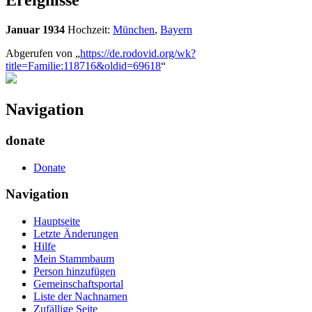
Ereignisse
Januar 1934
Hochzeit:
München
,
Bayern
Abgerufen von „
https://de.rodovid.org/wk?
title=Familie:118716&oldid=69618
“
Navigation
donate
Donate
Navigation
Hauptseite
Letzte Änderungen
Hilfe
Mein Stammbaum
Person hinzufügen
Gemeinschafts­portal
Liste der Nachnamen
Zufällige Seite