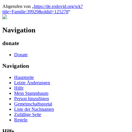
Abgerufen von „
https://de.rodovid.org/wk?
title=Familie:39929&oldid=125278
“
Navigation
donate
Donate
Navigation
Hauptseite
Letzte Änderungen
Hilfe
Mein Stammbaum
Person hinzufügen
Gemeinschafts­portal
Liste der Nachnamen
Zufällige Seite
Regeln
Hilfe