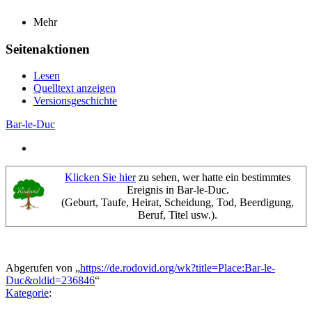
Mehr
Seitenaktionen
Lesen
Quelltext anzeigen
Versionsgeschichte
Bar-le-Duc
Klicken Sie hier
zu sehen, wer hatte ein bestimmtes
Ereignis in Bar-le-Duc.
(Geburt, Taufe, Heirat, Scheidung, Tod, Beerdigung,
Beruf, Titel usw.).
Abgerufen von „
https://de.rodovid.org/wk?title=Place:Bar-le-
Duc&oldid=236846
“
Kategorie
: