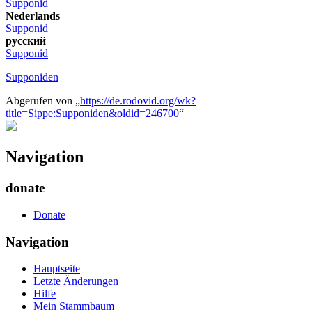
Supponid
Nederlands
Supponid
русский
Supponid
Supponiden
Abgerufen von „
https://de.rodovid.org/wk?
title=Sippe:Supponiden&oldid=246700
“
Navigation
donate
Donate
Navigation
Hauptseite
Letzte Änderungen
Hilfe
Mein Stammbaum