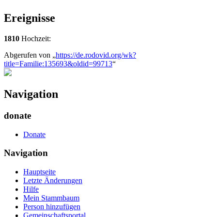
Ereignisse
1810
Hochzeit:
Abgerufen von „
https://de.rodovid.org/wk?
title=Familie:135693&oldid=99713
“
Navigation
donate
Donate
Navigation
Hauptseite
Letzte Änderungen
Hilfe
Mein Stammbaum
Person hinzufügen
Gemeinschafts­portal