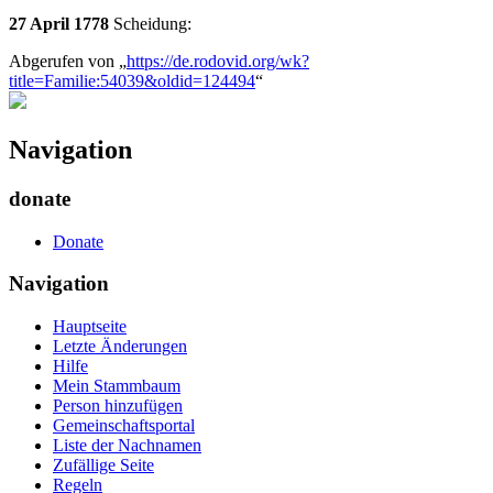
27 April 1778
Scheidung:
Abgerufen von „
https://de.rodovid.org/wk?
title=Familie:54039&oldid=124494
“
Navigation
donate
Donate
Navigation
Hauptseite
Letzte Änderungen
Hilfe
Mein Stammbaum
Person hinzufügen
Gemeinschafts­portal
Liste der Nachnamen
Zufällige Seite
Regeln