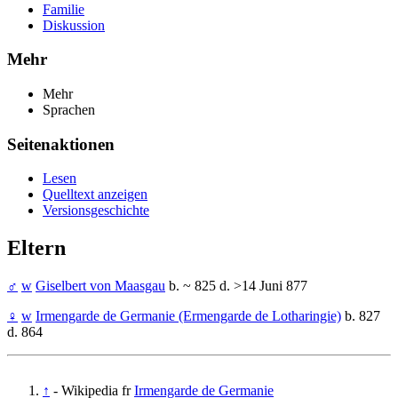
Familie
Diskussion
Mehr
Mehr
Sprachen
Seitenaktionen
Lesen
Quelltext anzeigen
Versionsgeschichte
Eltern
♂
w
Giselbert von Maasgau
b. ~ 825 d. >14 Juni 877
♀
w
Irmengarde de Germanie (Ermengarde de Lotharingie)
b. 827
d. 864
↑
- Wikipedia fr
Irmengarde de Germanie