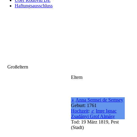
Über Rodovid DE
Haftungsausschluss
Großeltern
Eltern
♀
Anna Semsei de Semsey
Geburt: 1761
Hochzeit
:
♂
Imre Ignac
Zsadányi Grof Almásy
Tod: 19 März 1819, Pest
(Stadt)