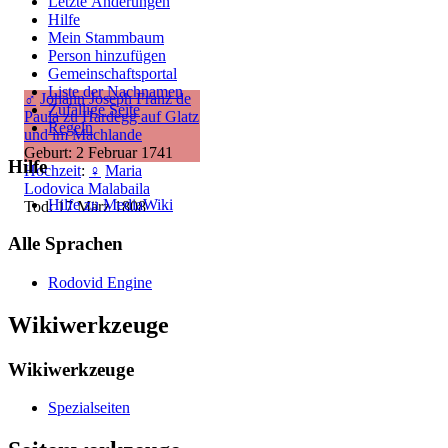
Letzte Änderungen
Hilfe
Mein Stammbaum
Person hinzufügen
Gemeinschafts­portal
Liste der Nachnamen
♂
Johann Joseph Franz de
Zufällige Seite
Paula zu Hardegg auf Glatz
Regeln
und im Machlande
Geburt: 2 Februar 1741
Hilfe
Hochzeit
:
♀
Maria
Lodovica Malabaila
Hilfe zu MediaWiki
Tod: 17 März 1808
Alle Sprachen
Rodovid Engine
Wikiwerkzeuge
Wikiwerkzeuge
Spezialseiten