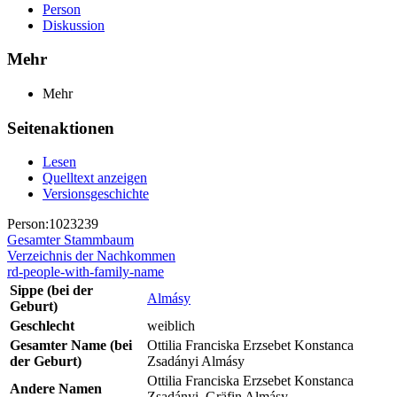
Person
Diskussion
Mehr
Mehr
Seitenaktionen
Lesen
Quelltext anzeigen
Versionsgeschichte
Person:1023239
Gesamter Stammbaum
Verzeichnis der Nachkommen
rd-people-with-family-name
Sippe (bei der
Almásy
Geburt)
Geschlecht
weiblich
Gesamter Name (bei
Ottilia Franciska Erzsebet Konstanca
der Geburt)
Zsadányi Almásy
Ottilia Franciska Erzsebet Konstanca
Andere Namen
Zsadányi, Gräfin Almásy