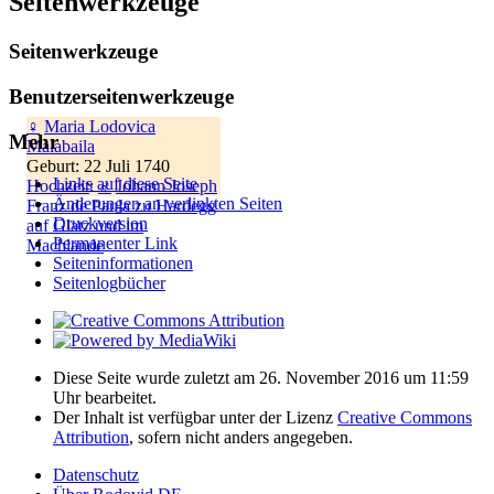
Seitenwerkzeuge
Seitenwerkzeuge
Benutzerseitenwerkzeuge
♀
Maria Lodovica
Mehr
Malabaila
Geburt: 22 Juli 1740
Links auf diese Seite
Hochzeit
:
♂
Johann Joseph
Änderungen an verlinkten Seiten
Franz de Paula zu Hardegg
Druckversion
auf Glatz und im
Permanenter Link
Machlande
Seiten­­informationen
Seitenlogbücher
Diese Seite wurde zuletzt am 26. November 2016 um 11:59
Uhr bearbeitet.
Der Inhalt ist verfügbar unter der Lizenz
Creative Commons
Attribution
, sofern nicht anders angegeben.
Datenschutz