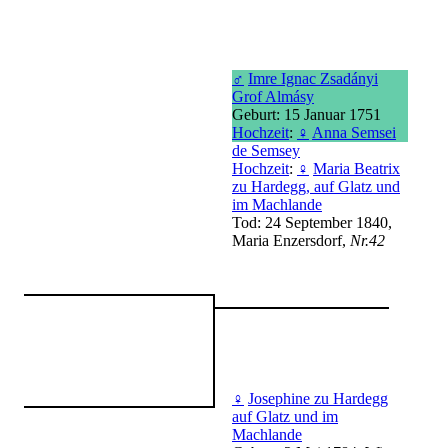
♂
Imre Ignac Zsadányi
Grof Almásy
Geburt: 15 Januar 1751
Hochzeit
:
♀
Anna Semsei
de Semsey
Hochzeit
:
♀
Maria Beatrix
zu Hardegg, auf Glatz und
im Machlande
Tod: 24 September 1840,
Maria Enzersdorf,
Nr.42
♀
Josephine zu Hardegg
auf Glatz und im
Machlande