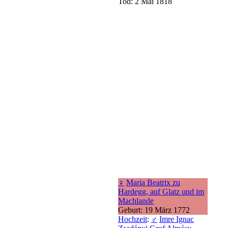
Tod: 2 Mai 1818
♀
Maria Beatrix zu
Hardegg, auf Glatz und im
Machlande
Geburt: 19 März 1772
Hochzeit
:
♂
Imre Ignac