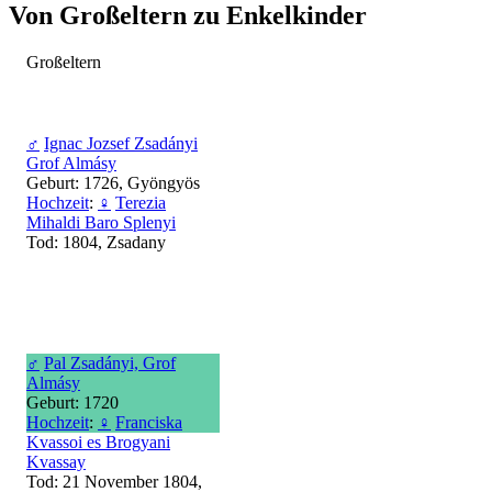
Von Großeltern zu Enkelkinder
Großeltern
♂
Ignac Jozsef Zsadányi
Grof Almásy
Geburt: 1726, Gyöngyös
Hochzeit
:
♀
Terezia
Mihaldi Baro Splenyi
Tod: 1804, Zsadany
♂
Pal Zsadányi, Grof
Almásy
Geburt: 1720
Hochzeit
:
♀
Franciska
Kvassoi es Brogyani
Kvassay
Tod: 21 November 1804,