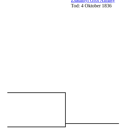
Zsadányi Grof Almásy
Tod: 4 Oktober 1836