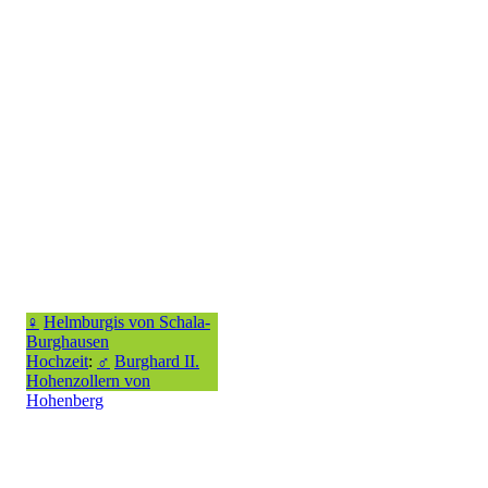
♀
Helmburgis von Schala-
Burghausen
Hochzeit
:
♂
Burghard II.
Hohenzollern von
Hohenberg