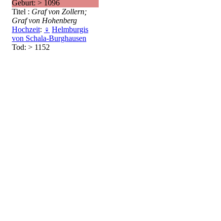
Geburt: > 1096
Titel :
Graf von Zollern;
Graf von Hohenberg
Hochzeit
:
♀
Helmburgis
von Schala-Burghausen
Tod: > 1152