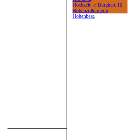
Hochzeit
:
♂
Burghard III
Hohenzollern von
Hohenberg