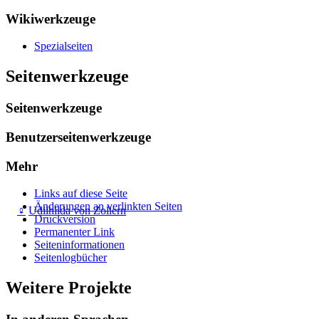
Wikiwerkzeuge
Spezialseiten
Seitenwerkzeuge
Seitenwerkzeuge
Benutzerseitenwerkzeuge
Mehr
Links auf diese Seite
Änderungen an verlinkten Seiten
♀
Udilhilda von Zollern
Druckversion
Permanenter Link
Seiten­­informationen
Seitenlogbücher
Weitere Projekte