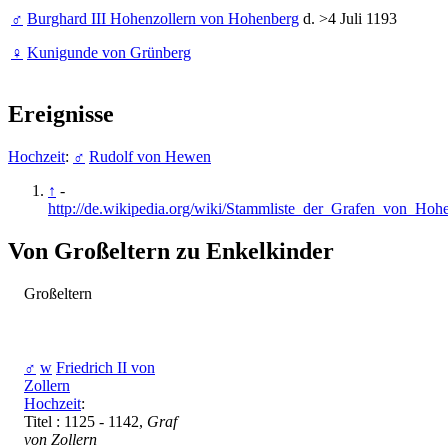
♂
Burghard III Hohenzollern von Hohenberg
d. >4 Juli 1193
♀
Kunigunde von Grünberg
Ereignisse
Hochzeit
:
♂
Rudolf von Hewen
↑
-
http://de.wikipedia.org/wiki/Stammliste_der_Grafen_von_Hoh
Von Großeltern zu Enkelkinder
Großeltern
♂
w
Friedrich II von
Zollern
Hochzeit
:
Titel : 1125 - 1142,
Graf
von Zollern