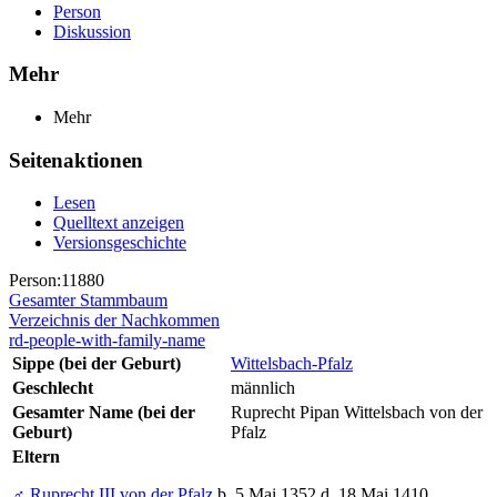
Person
Diskussion
Mehr
Mehr
Seitenaktionen
Lesen
Quelltext anzeigen
Versionsgeschichte
Person:11880
Gesamter Stammbaum
Verzeichnis der Nachkommen
rd-people-with-family-name
Sippe (bei der Geburt)
Wittelsbach-Pfalz
Geschlecht
männlich
Gesamter Name (bei der
Ruprecht Pipan Wittelsbach von der
Geburt)
Pfalz
Eltern
♂
Ruprecht III von der Pfalz
b. 5 Mai 1352 d. 18 Mai 1410