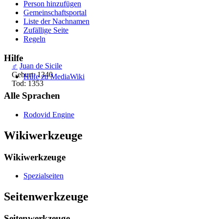
Person hinzufügen
Gemeinschafts­portal
Liste der Nachnamen
Zufällige Seite
Regeln
Hilfe
♂
Juan de Sicile
Geburt: 1340
Hilfe zu MediaWiki
Tod: 1353
Alle Sprachen
Rodovid Engine
Wikiwerkzeuge
Wikiwerkzeuge
Spezialseiten
Seitenwerkzeuge
Seitenwerkzeuge