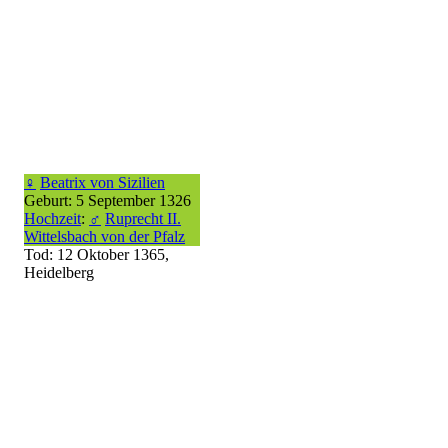
♀
Beatrix von Sizilien
Geburt: 5 September 1326
Hochzeit
:
♂
Ruprecht II.
Wittelsbach von der Pfalz
Tod: 12 Oktober 1365,
Heidelberg