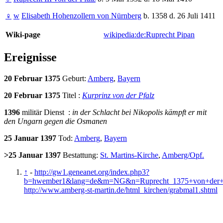
♀
w
Elisabeth Hohenzollern von Nürnberg
b. 1358 d. 26 Juli 1411
Wiki-page
wikipedia:de:Ruprecht Pipan
Ereignisse
20 Februar 1375
Geburt:
Amberg
,
Bayern
20 Februar 1375
Titel :
Kurprinz von der Pfalz
1396
militär Dienst :
in der Schlacht bei Nikopolis kämpft er mit
den Ungarn gegen die Osmanen
25 Januar 1397
Tod:
Amberg
,
Bayern
>25 Januar 1397
Bestattung:
St. Martins-Kirche
,
Amberg/Opf.
↑
-
http://gw1.geneanet.org/index.php3?
b=hwember1&lang=de&m=NG&n=Ruprecht_1375+von+der+
http://www.amberg-st-martin.de/html_kirchen/grabmal1.shtml