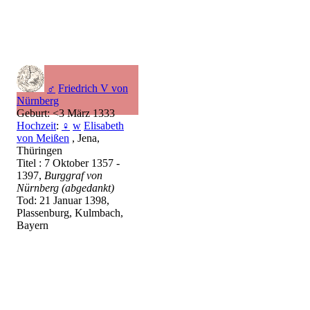
♂
Friedrich V von
Nürnberg
Geburt: <3 März 1333
Hochzeit
:
♀
w
Elisabeth
von Meißen
, Jena,
Thüringen
Titel : 7 Oktober 1357 -
1397,
Burggraf von
Nürnberg (abgedankt)
Tod: 21 Januar 1398,
Plassenburg, Kulmbach,
Bayern