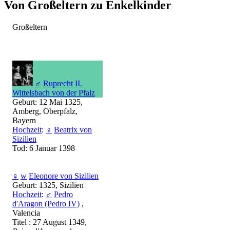
Von Großeltern zu Enkelkinder
Großeltern
♂
Ruprecht II.
Wittelsbach von der Pfalz
Geburt: 12 Mai 1325,
Amberg, Oberpfalz,
Bayern
Hochzeit
:
♀
Beatrix von
Sizilien
Tod: 6 Januar 1398
♀
w
Eleonore von Sizilien
Geburt: 1325, Sizilien
Hochzeit
:
♂
Pedro
d'Aragon (Pedro IV)
,
Valencia
Titel : 27 August 1349,