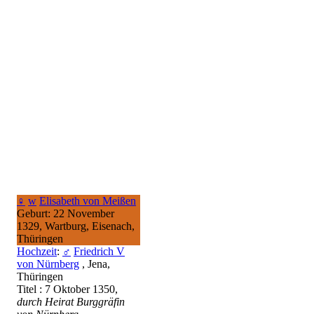
♀
w
Elisabeth von Meißen
Geburt: 22 November
1329, Wartburg, Eisenach,
Thüringen
Hochzeit
:
♂
Friedrich V
von Nürnberg
, Jena,
Thüringen
Titel : 7 Oktober 1350,
durch Heirat Burggräfin