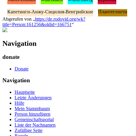
Капетинги-Анжу-Сицилия-Венгрийские
Плантегенети
Abgerufen von „
https://de.rodovid.org/wk?
title=Person:161256&oldid=166751
“
Navigation
donate
Donate
Navigation
Hauptseite
Letzte Änderungen
Hilfe
Mein Stammbaum
Person hinzufügen
Gemeinschafts­portal
Liste der Nachnamen
Zufällige Seite
Regeln