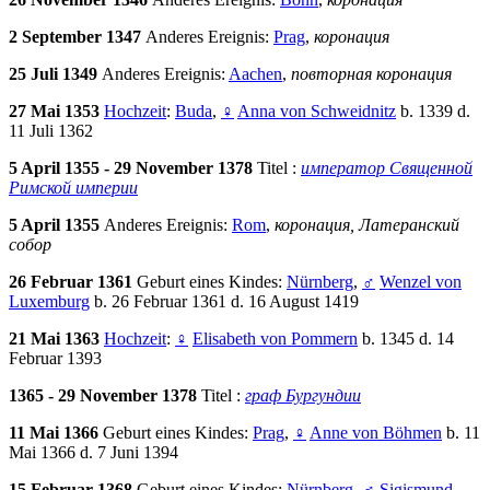
2 September 1347
Anderes Ereignis:
Prag
,
коронация
25 Juli 1349
Anderes Ereignis:
Aachen
,
повторная коронация
27 Mai 1353
Hochzeit
:
Buda
,
♀
Anna von Schweidnitz
b. 1339 d.
11 Juli 1362
5 April 1355 - 29 November 1378
Titel :
император Священной
Римской империи
5 April 1355
Anderes Ereignis:
Rom
,
коронация, Латеранский
собор
26 Februar 1361
Geburt eines Kindes:
Nürnberg
,
♂
Wenzel von
Luxemburg
b. 26 Februar 1361 d. 16 August 1419
21 Mai 1363
Hochzeit
:
♀
Elisabeth von Pommern
b. 1345 d. 14
Februar 1393
1365 - 29 November 1378
Titel :
граф Бургундии
11 Mai 1366
Geburt eines Kindes:
Prag
,
♀
Anne von Böhmen
b. 11
Mai 1366 d. 7 Juni 1394
15 Februar 1368
Geburt eines Kindes:
Nürnberg
,
♂
Sigismund