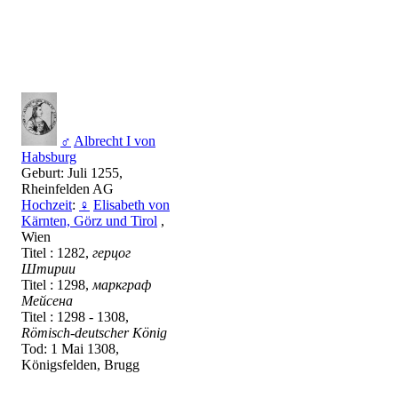
♂
Albrecht I von
Habsburg
Geburt: Juli 1255,
Rheinfelden AG
Hochzeit
:
♀
Elisabeth von
Kärnten, Görz und Tirol
,
Wien
Titel : 1282,
герцог
Штирии
Titel : 1298,
маркграф
Мейсена
Titel : 1298 - 1308,
Römisch-deutscher König
Tod: 1 Mai 1308,
Königsfelden, Brugg