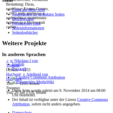
Mehr
Bestattung: Пиза,
кладбище Кампо Санто,
Links auf diese Seite
в 1921 году гробницу и
Änderungen an verlinkten Seiten
надгробные памятники
Druckversion
перенесли в Пизанский
Permanenter Link
собор
Seiten­­informationen
Seitenlogbücher
Weitere Projekte
In anderen Sprachen
♂
w
Nikolaus I von
English
Troppau
Русский
Geburt: ~ 1255
Hochzeit
:
♀
Adelheid von
Habsburg
Titel : > 1269,
Князь
Троппау
Diese Seite wurde zuletzt am 9. November 2014 um 08:00
Tod: 26 Juli 1318, Brünn
Uhr bearbeitet.
Der Inhalt ist verfügbar unter der Lizenz
Creative Commons
Attribution
, sofern nicht anders angegeben.
Datenschutz