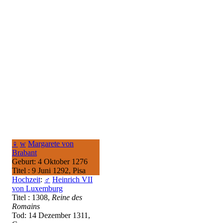
♀
w
Margarete von
Brabant
Geburt: 4 Oktober 1276
Titel : 9 Juni 1292, Pisa
Hochzeit
:
♂
Heinrich VII
von Luxemburg
Titel : 1308,
Reine des
Romains
Tod: 14 Dezember 1311,