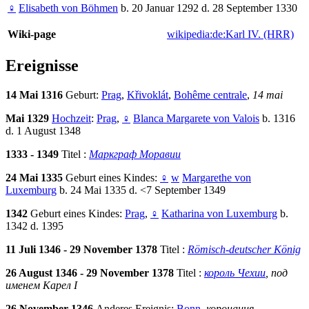
♀
Elisabeth von Böhmen
b. 20 Januar 1292 d. 28 September 1330
Wiki-page
wikipedia:de:Karl IV. (HRR)
Ereignisse
14 Mai 1316
Geburt:
Prag
,
Křivoklát
,
Bohême centrale
,
14 mai
Mai 1329
Hochzeit
:
Prag
,
♀
Blanca Margarete von Valois
b. 1316
d. 1 August 1348
1333 - 1349
Titel :
Маркграф Моравии
24 Mai 1335
Geburt eines Kindes:
♀
w
Margarethe von
Luxemburg
b. 24 Mai 1335 d. <7 September 1349
1342
Geburt eines Kindes:
Prag
,
♀
Katharina von Luxemburg
b.
1342 d. 1395
11 Juli 1346 - 29 November 1378
Titel :
Römisch-deutscher König
26 August 1346 - 29 November 1378
Titel :
король Чехии
, под
именем Карел I
26 November 1346
Anderes Ereignis:
Bonn
,
коронация