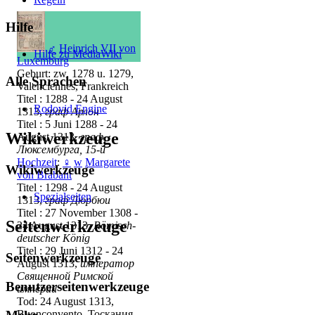
Hilfe
♂
Heinrich VII von
Hilfe zu MediaWiki
Luxemburg
Geburt: zw. 1278 u. 1279,
Alle Sprachen
Valenciennes, Frankreich
Titel : 1288 - 24 August
Rodovid Engine
1313,
граф Арлон
Titel : 5 Juni 1288 - 24
Wikiwerkzeuge
August 1313,
граф
Люксембурга, 15-й
Hochzeit
:
♀
w
Margarete
Wikiwerkzeuge
von Brabant
Titel : 1298 - 24 August
Spezialseiten
1313,
граф Дюрбюи
Titel : 27 November 1308 -
Seitenwerkzeuge
24 August 1313,
Römisch-
deutscher König
Titel : 29 Juni 1312 - 24
Seitenwerkzeuge
August 1313,
император
Священной Римской
Benutzerseitenwerkzeuge
империи
Tod: 24 August 1313,
Buonconvento, Тоскания