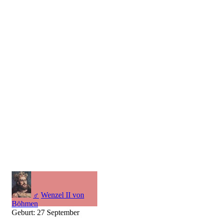
♂
Wenzel II von
Böhmen
Geburt: 27 September