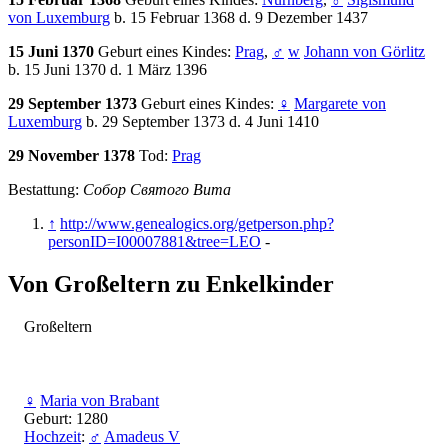
von Luxemburg
b. 15 Februar 1368 d. 9 Dezember 1437
15 Juni 1370
Geburt eines Kindes:
Prag
,
♂
w
Johann von Görlitz
b. 15 Juni 1370 d. 1 März 1396
29 September 1373
Geburt eines Kindes:
♀
Margarete von
Luxemburg
b. 29 September 1373 d. 4 Juni 1410
29 November 1378
Tod:
Prag
Bestattung:
Собор Святого Вита
↑
http://www.genealogics.org/getperson.php?
personID=I00007881&tree=LEO
-
Von Großeltern zu Enkelkinder
Großeltern
♀
Maria von Brabant
Geburt: 1280
Hochzeit
:
♂
Amadeus V