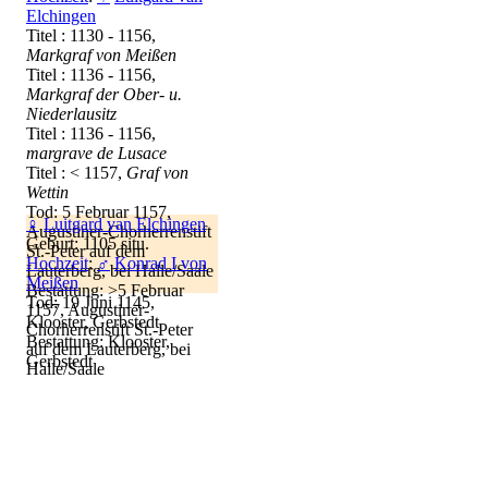
Elchingen
Titel : 1130 - 1156,
Markgraf von Meißen
Titel : 1136 - 1156,
Markgraf der Ober- u.
Niederlausitz
Titel : 1136 - 1156,
margrave de Lusace
Titel : < 1157,
Graf von
Wettin
Tod: 5 Februar 1157,
♀
Luitgard van Elchingen
Augustiner-Chorherrenstift
Geburt: 1105 situ.
St.-Peter auf dem
Hochzeit
:
♂
Konrad I von
Lauterberg, bei Halle/Saale
Meißen
Bestattung: >5 Februar
Tod: 19 Juni 1145,
1157, Augustiner-
Klooster, Gerbstedt
Chorherrenstift St.-Peter
Bestattung: Klooster,
auf dem Lauterberg, bei
Gerbstedt
Halle/Saale