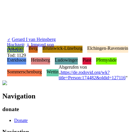
♂
Gerard I van Heinsberg
Hochzeit
:
♀
Irmgard von
Askanier
Berg
Brunswick-Lüneburg
Elchingen-Ravenstein
Plötzkau
Tod: 1129
Estridsson
Heinsberg
Ludowinger
Piast
Přemyslide
Abgerufen von
Sommerschenburg
Wettin
„
https://de.rodovid.org/wk?
title=Person:174482&oldid=127116
“
Navigation
donate
Donate
Navigation