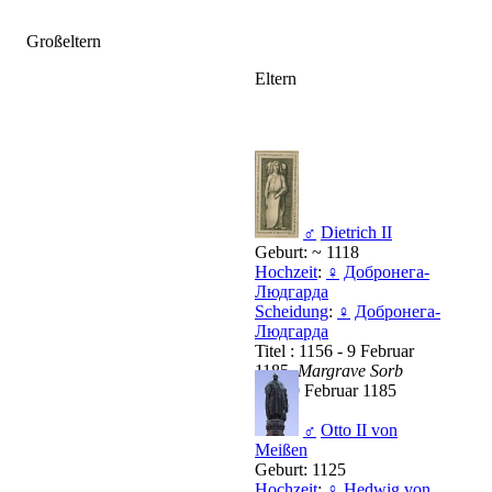
Großeltern
Eltern
♂
Dietrich II
Geburt: ~ 1118
Hochzeit
:
♀
Добронега-
Людгарда
Scheidung
:
♀
Добронега-
Людгарда
Titel : 1156 - 9 Februar
1185,
Margrave Sorb
Tod: 9 Februar 1185
♂
Otto II von
Meißen
Geburt: 1125
Hochzeit
:
♀
Hedwig von