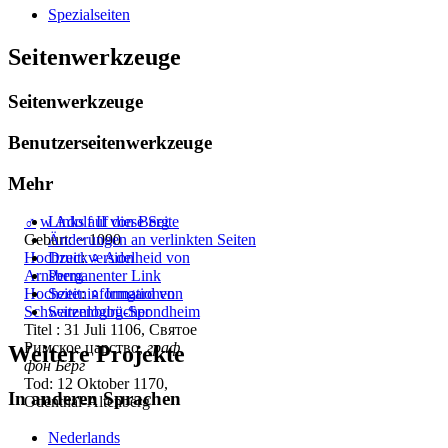
Spezialseiten
Seitenwerkzeuge
Seitenwerkzeuge
Benutzerseitenwerkzeuge
Mehr
♂
w
Adolf II von Berg
Links auf diese Seite
Geburt: ~ 1090
Änderungen an verlinkten Seiten
Hochzeit
:
♀
Adelheid von
Druckversion
Arnsberg
Permanenter Link
Hochzeit
:
♀
Irmgard von
Seiten­­informationen
Schwarzenburg-Spondheim
Seitenlogbücher
Titel : 31 Juli 1106, Святое
Римское царство,
граф
Weitere Projekte
фон Берг
Tod: 12 Oktober 1170,
In anderen Sprachen
Odenthal-Altenberg
Nederlands