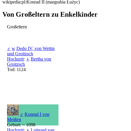
wikipedia:pl:Konrad II (margrabia Łużyc)
Von Großeltern zu Enkelkinder
Großeltern
♂
w
Dedo IV, von Wettin
und Groitzsch
Hochzeit
:
♀
Bertha von
Groitzsch
Tod: 1124
♂
Konrad I von
Meißen
Geburt: ~ 1098
Hochzeit
:
♀
Luitgard van