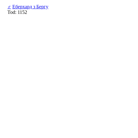
♂
Еберхард з Бергу
Tod: 1152