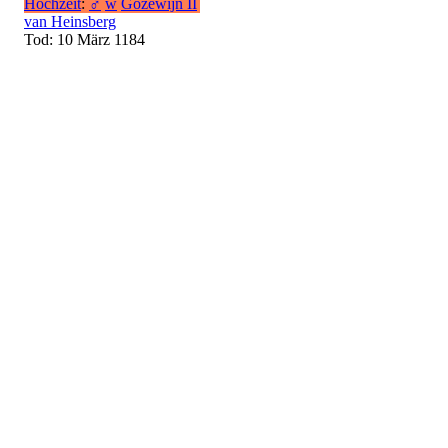
Hochzeit
:
♂
w
Gozewijn II
van Heinsberg
Tod: 10 März 1184