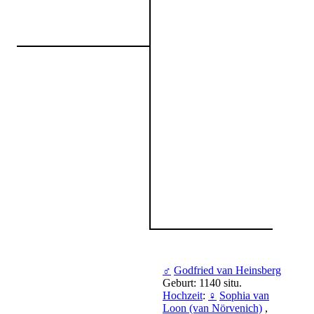
♂
Godfried van Heinsberg
Geburt: 1140 situ.
Hochzeit
:
♀
Sophia van
Loon (van Nörvenich)
,