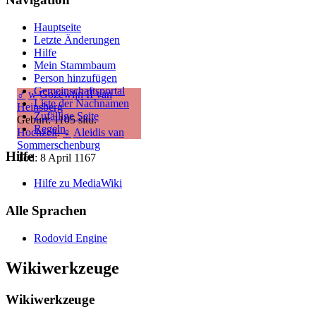
Hauptseite
Letzte Änderungen
Hilfe
Mein Stammbaum
Person hinzufügen
Gemeinschafts­portal
♂
w
Gozewijn II van
Liste der Nachnamen
Heinsberg
Zufällige Seite
Geburt: 1105 situ.
Regeln
Hochzeit
:
♀
Aleidis van
Sommerschenburg
Hilfe
Tod: 8 April 1167
Hilfe zu MediaWiki
Alle Sprachen
Rodovid Engine
Wikiwerkzeuge
Wikiwerkzeuge