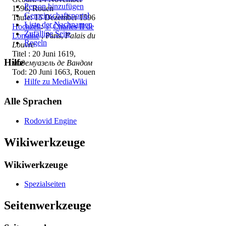
Person hinzufügen
1596, Rouen
Gemeinschafts­portal
Taufe: 15 Dezember 1596
Liste der Nachnamen
Hochzeit
:
♂
Charles II de
Zufällige Seite
Lorraine
, Paris,
Palais du
Regeln
Louvre
Titel : 20 Juni 1619,
Hilfe
мадемуазель де Вандом
Tod: 20 Juni 1663, Rouen
Hilfe zu MediaWiki
Alle Sprachen
Rodovid Engine
Wikiwerkzeuge
Wikiwerkzeuge
Spezialseiten
Seitenwerkzeuge