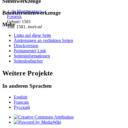
Seitenwerkzeuge
♀
de Montmorency-
Benutzerseitenwerkzeuge
Fosseux
Geburt: 1581
Mehr
Tod: 1581,
mort-né
Links auf diese Seite
Änderungen an verlinkten Seiten
Druckversion
Permanenter Link
Seiten­­informationen
Seitenlogbücher
Weitere Projekte
In anderen Sprachen
English
Français
Русский