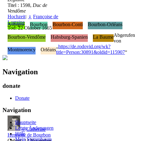
Titel : 1598,
Duc de
Vendôme
Hochzeit
:
♀
Françoise de
Lorraine
Aubigné
Bourbon
Bourbon-Conti
Bourbon-Orléans
Tod: 22 Oktober 1665
Abgerufen
Bourbon-Vendôme
Habsburg-Spanien
La Baume
von
„
https://de.rodovid.org/wk?
Montmorency
Orléans
title=Person:30891&oldid=115907
“
Navigation
donate
Donate
Navigation
Hauptseite
Letzte Änderungen
♀
Catherine
Hilfe
Henriette de Bourbon
Mein Stammbaum
Geburt: 14 November