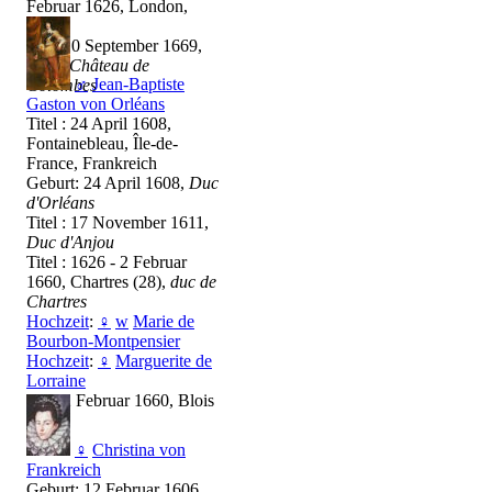
Februar 1626, London,
Sacre
Tod: 10 September 1669,
Paris,
Château de
♂
Jean-Baptiste
Colombes
Gaston von Orléans
Titel : 24 April 1608,
Fontainebleau, Île-de-
France, Frankreich
Geburt: 24 April 1608,
Duc
d'Orléans
Titel : 17 November 1611,
Duc d'Anjou
Titel : 1626 - 2 Februar
1660, Chartres (28),
duc de
Chartres
Hochzeit
:
♀
w
Marie de
Bourbon-Montpensier
Hochzeit
:
♀
Marguerite de
Lorraine
Tod: 2 Februar 1660, Blois
♀
Christina von
Frankreich
Geburt: 12 Februar 1606,