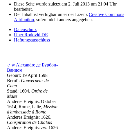
Diese Seite wurde zuletzt am 2. Juli 2013 um 21:04 Uhr
bearbeitet.
Der Inhalt ist verfügbar unter der Lizenz
Creative Commons
Attribution
, sofern nicht anders angegeben.
Datenschutz
Über Rodovid DE
Haftungsausschluss
♂
w
Alexandre де Бурбон-
Вандом
Geburt: 19 April 1598
Beruf :
Gouverneur de
Caen
Stand: 1604,
Ordre de
Malte
Anderes Ereignis: Oktober
1614, Rome, Italie,
Mission
d'ambassade à Rome
Anderes Ereignis: 1626,
Conspiration de Chalais
Anderes Ereignis: zw. 1626