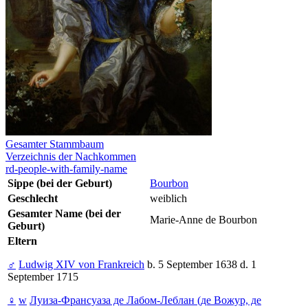
Gesamter Stammbaum
Verzeichnis der Nachkommen
rd-people-with-family-name
Sippe (bei der Geburt)
Bourbon
Geschlecht
weiblich
Gesamter Name (bei der
Marie-Anne de Bourbon
Geburt)
Eltern
♂
Ludwig XIV von Frankreich
b. 5 September 1638 d. 1
September 1715
♀
w
Луиза-Франсуаза де Лабом-Леблан (де Вожур, де