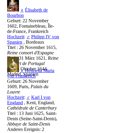
♀
Élisabeth de
Bourbon
Geburt: 22 November
1602, Fontainebleau, Île-
de-France, Frankreich
Hochzeit
:
♂
Philipp IV von
Spanien
, Bordeaux
Titel : 26 November 1615,
Reine consort d'Espagne
Titel : 31 März 1621,
Reine
consort de Portugal
Tod: 6 Oktober 1644,
♀
Henrietta Maria
Madrid, Spanien
von Frankreich
Geburt: 26 November
1609, Paris,
Palais du
Louvre
Hochzeit
:
♂
Karl I von
England
, Kent, England,
Cathédrale de Canterbury
Titel : 13 Juni 1625, Saint-
Denis (Seine-Saint-Denis),
Abbaye de Saint-Denis
Anderes Ereignis: 2