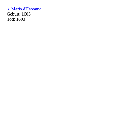
♀
Maria d'Espagne
Geburt: 1603
Tod: 1603