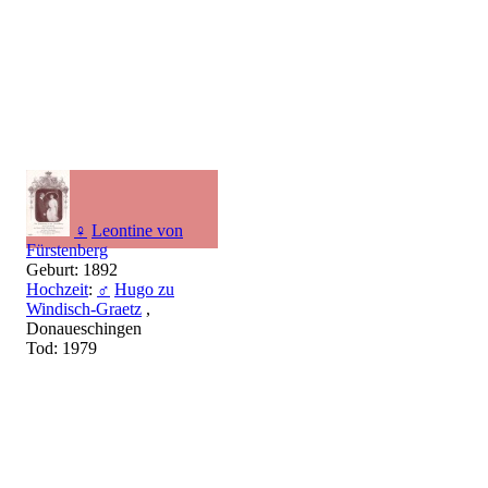
♀
Leontine von
Fürstenberg
Geburt: 1892
Hochzeit
:
♂
Hugo zu
Windisch-Graetz
,
Donaueschingen
Tod: 1979