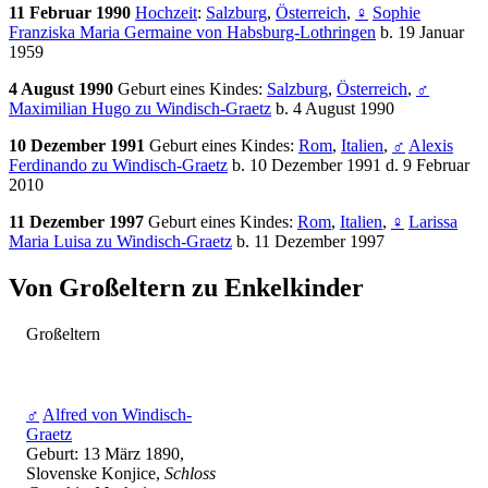
11 Februar 1990
Hochzeit
:
Salzburg
,
Österreich
,
♀
Sophie
Franziska Maria Germaine von Habsburg-Lothringen
b. 19 Januar
1959
4 August 1990
Geburt eines Kindes:
Salzburg
,
Österreich
,
♂
Maximilian Hugo zu Windisch-Graetz
b. 4 August 1990
10 Dezember 1991
Geburt eines Kindes:
Rom
,
Italien
,
♂
Alexis
Ferdinando zu Windisch-Graetz
b. 10 Dezember 1991 d. 9 Februar
2010
11 Dezember 1997
Geburt eines Kindes:
Rom
,
Italien
,
♀
Larissa
Maria Luisa zu Windisch-Graetz
b. 11 Dezember 1997
Von Großeltern zu Enkelkinder
Großeltern
♂
Alfred von Windisch-
Graetz
Geburt: 13 März 1890,
Slovenske Konjice,
Schloss