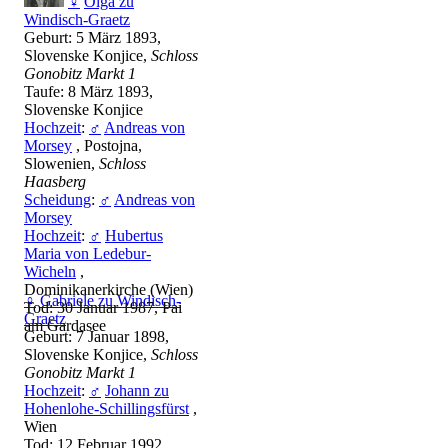
♀
Olga zu
Windisch-Graetz
Geburt: 5 März 1893,
Slovenske Konjice,
Schloss
Gonobitz Markt 1
Taufe: 8 März 1893,
Slovenske Konjice
Hochzeit
:
♂
Andreas von
Morsey
, Postojna,
Slowenien,
Schloss
Haasberg
Scheidung
:
♂
Andreas von
Morsey
Hochzeit
:
♂
Hubertus
Maria von Ledebur-
Wicheln
,
Dominikanerkirche (Wien)
♀
Gabriele zu Windisch-
Tod: 30 Januar 1987, Pai
Graetz
am Gardasee
Geburt: 7 Januar 1898,
Slovenske Konjice,
Schloss
Gonobitz Markt 1
Hochzeit
:
♂
Johann zu
Hohenlohe-Schillingsfürst
,
Wien
Tod: 12 Februar 1992,