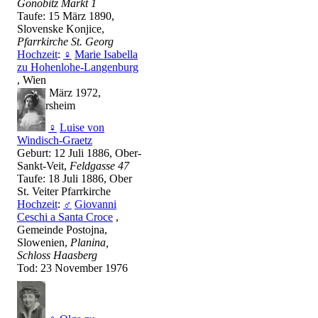
Gonobitz Markt 1
Taufe: 15 März 1890,
Slovenske Konjice,
Pfarrkirche St. Georg
Hochzeit
:
♀
Marie Isabella
zu Hohenlohe-Langenburg
, Wien
Tod: 7 März 1972,
Weikersheim
♀
Luise von
Windisch-Graetz
Geburt: 12 Juli 1886, Ober-
Sankt-Veit,
Feldgasse 47
Taufe: 18 Juli 1886, Ober
St. Veiter Pfarrkirche
Hochzeit
:
♂
Giovanni
Ceschi a Santa Croce
,
Gemeinde Postojna,
Slowenien,
Planina,
Schloss Haasberg
Tod: 23 November 1976