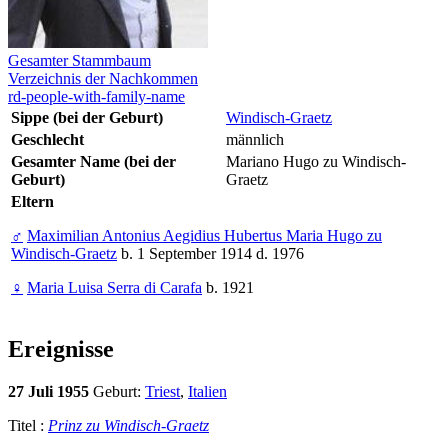
Gesamter Stammbaum
Verzeichnis der Nachkommen
rd-people-with-family-name
Sippe (bei der Geburt)
Windisch-Graetz
Geschlecht
männlich
Gesamter Name (bei der
Mariano Hugo zu Windisch-
Geburt)
Graetz
Eltern
♂
Maximilian Antonius Aegidius Hubertus Maria Hugo zu
Windisch-Graetz
b. 1 September 1914 d. 1976
♀
Maria Luisa Serra di Carafa
b. 1921
Ereignisse
27 Juli 1955
Geburt:
Triest
,
Italien
Titel :
Prinz zu Windisch-Graetz