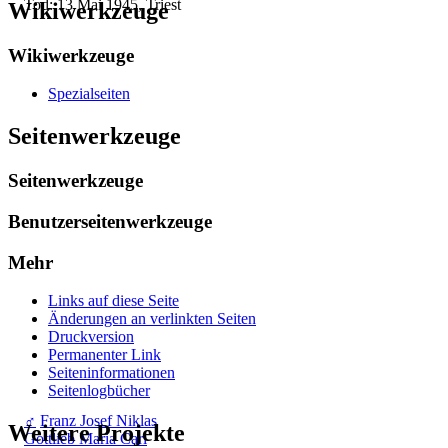
Tod: 13 Mai 1945, Triest
Wikiwerkzeuge
Wikiwerkzeuge
Spezialseiten
Seitenwerkzeuge
Seitenwerkzeuge
Benutzerseitenwerkzeuge
Mehr
Links auf diese Seite
Änderungen an verlinkten Seiten
Druckversion
Permanenter Link
Seiten­­informationen
Seitenlogbücher
♂
Franz Josef Niklas
Weitere Projekte
Gottlieb Maria Carl