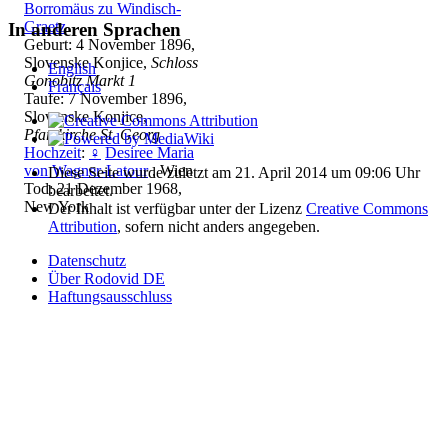
Borromäus zu Windisch-
Graetz
In anderen Sprachen
Geburt: 4 November 1896,
Slovenske Konjice,
Schloss
English
Gonobitz Markt 1
Français
Taufe: 7 November 1896,
Slovenske Konjice,
Pfarrkirche St. Georg
Hochzeit
:
♀
Desiree Maria
von Wagner-Latour
, Wien
Diese Seite wurde zuletzt am 21. April 2014 um 09:06 Uhr
Tod: 21 Dezember 1968,
bearbeitet.
New York
Der Inhalt ist verfügbar unter der Lizenz
Creative Commons
Attribution
, sofern nicht anders angegeben.
Datenschutz
Über Rodovid DE
Haftungsausschluss