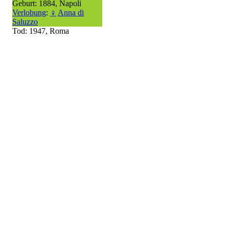
Geburt: 1884, Napoli
Verlobung
:
♀
Anna di
Saluzzo
Tod: 1947, Roma