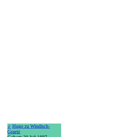
♂
Hugo zu Windisch-
Graetz