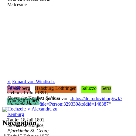
Malcesine
♂
Eduard von Windisch-
Graetz
Fürstenberg
Habsburg-Lothringen
Saluzzo
Serra
Geburt: 15 Juli 1891,
Slovenske Konjice,
Schloss
Abgerufen von „
https://de.rodovid.org/wk?
Windisch-Graetz
Gonobitz Markt 1
title=Person:329330&oldid=148387
“
Hochzeit
:
♀
Alexandra zu
Isenburg
Taufe: 18 Juli 1891,
Navigation
Slovenske Konjice,
Pfarrkirche St. Georg