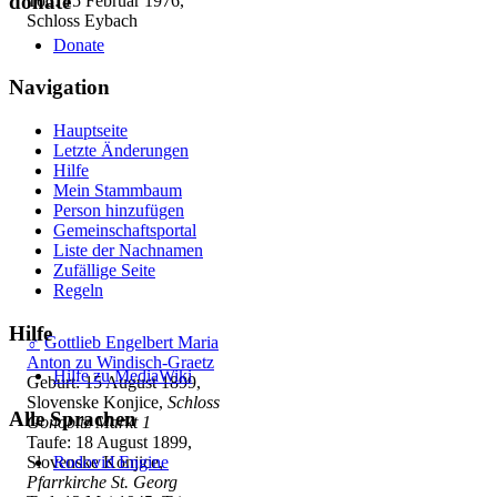
donate
Tod: 15 Februar 1976,
Schloss Eybach
Donate
Navigation
Hauptseite
Letzte Änderungen
Hilfe
Mein Stammbaum
Person hinzufügen
Gemeinschafts­portal
Liste der Nachnamen
Zufällige Seite
Regeln
Hilfe
♂
Gottlieb Engelbert Maria
Anton zu Windisch-Graetz
Hilfe zu MediaWiki
Geburt: 15 August 1899,
Slovenske Konjice,
Schloss
Alle Sprachen
Gonobitz Markt 1
Taufe: 18 August 1899,
Rodovid Engine
Slovenske Konjice,
Pfarrkirche St. Georg