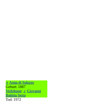
♀
Anna di Saluzzo
Geburt: 1887
Verlobung
:
♂
Giovanni
Battista Serra
Tod: 1972