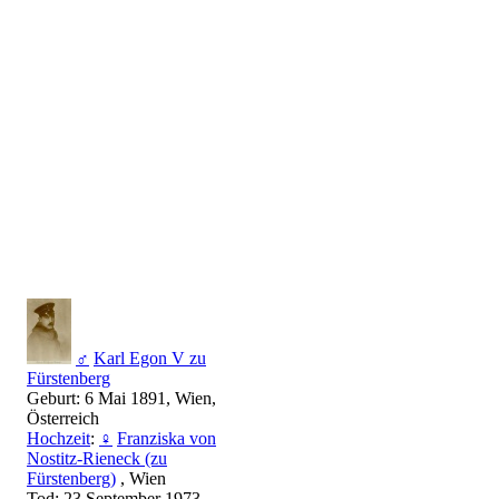
♂
Karl Egon V zu
Fürstenberg
Geburt: 6 Mai 1891, Wien,
Österreich
Hochzeit
:
♀
Franziska von
Nostitz-Rieneck (zu
Fürstenberg)
, Wien
Tod: 23 September 1973,