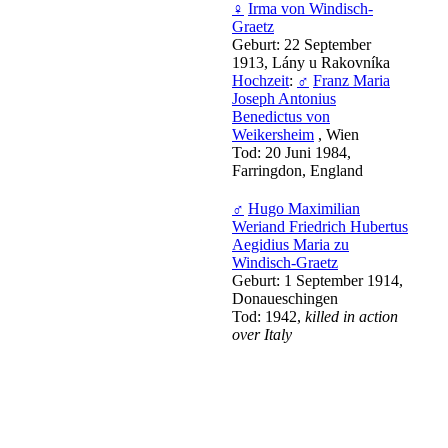
♀
Irma von Windisch-
Graetz
Geburt: 22 September
1913, Lány u Rakovníka
Hochzeit
:
♂
Franz Maria
Joseph Antonius
Benedictus von
Weikersheim
, Wien
Tod: 20 Juni 1984,
Farringdon, England
♂
Hugo Maximilian
Weriand Friedrich Hubertus
Aegidius Maria zu
Windisch-Graetz
Geburt: 1 September 1914,
Donaueschingen
Tod: 1942,
killed in action
over Italy