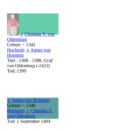
♂
Christian V. von
Oldenburg
Geburt: ~ 1342
Hochzeit
:
♀
Agnes von
Honstein
Titel : 1368 - 1398,
Graf
von Oldenburg (-1423)
Tod: 1399
♀
Agnes von Honstein
Geburt: ~ 1340
Hochzeit
:
♂
Christian V.
von Oldenburg
Tod: 1 September 1404