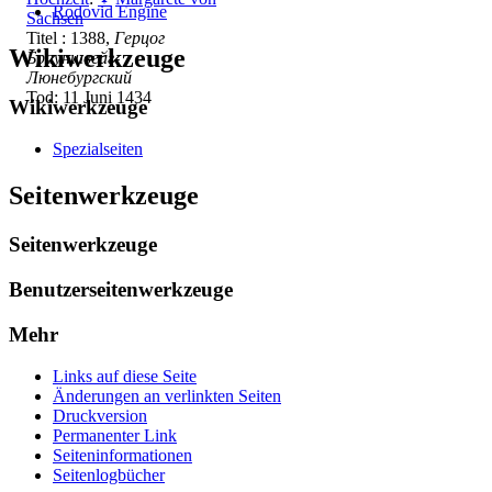
Rodovid Engine
Sachsen
Titel : 1388,
Герцог
Wikiwerkzeuge
Брауншвейг-
Люнебургский
Tod: 11 Juni 1434
Wikiwerkzeuge
Spezialseiten
Seitenwerkzeuge
Seitenwerkzeuge
Benutzerseitenwerkzeuge
Mehr
Links auf diese Seite
Änderungen an verlinkten Seiten
Druckversion
Permanenter Link
Seiten­­informationen
Seitenlogbücher