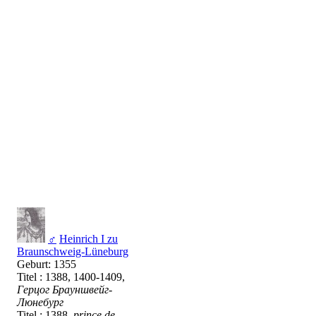
♂
Heinrich I zu
Braunschweig-Lüneburg
Geburt: 1355
Titel : 1388, 1400-1409,
Герцог Брауншвейг-
Люнебург
Titel : 1388,
prince de