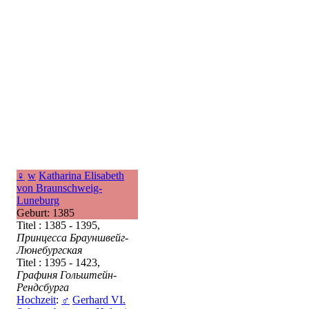
♀
w
Katharina Elisabeth
von Braunschweig-
Luneburg
Geburt: 1385
Titel : 1385 - 1395,
Принцесса Брауншвейг-
Люнебургская
Titel : 1395 - 1423,
Графиня Гольштейн-
Рендсбурга
Hochzeit
:
♂
Gerhard VI.