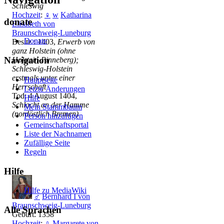
Schleswig
Hochzeit
:
♀
w
Katharina
donate
Elisabeth von
Braunschweig-Luneburg
Donate
Besitz : 1403,
Erwerb von
ganz Holstein (ohne
Navigation
Holstein-Pinneberg);
Schleswig-Holstein
erstmals unter einer
Hauptseite
Herrschaft
Letzte Änderungen
Tod: 4 August 1404,
Hilfe
Schlacht an der Hamme
Mein Stammbaum
(nordöstlich Bremen)
Person hinzufügen
Gemeinschafts­portal
Liste der Nachnamen
Zufällige Seite
Regeln
Hilfe
Hilfe zu MediaWiki
♂
Bernhard I von
Braunschweig-Luneburg
Alle Sprachen
Geburt: 1358
Hochzeit
:
♀
Margarete von