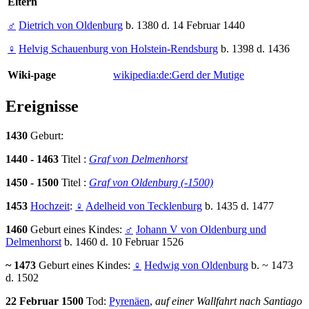
Eltern
♂
Dietrich von Oldenburg
b. 1380 d. 14 Februar 1440
♀
Helvig Schauenburg von Holstein-Rendsburg
b. 1398 d. 1436
Wiki-page
wikipedia:de:Gerd der Mutige
Ereignisse
1430
Geburt:
1440 - 1463
Titel :
Graf von Delmenhorst
1450 - 1500
Titel :
Graf von Oldenburg (-1500)
1453
Hochzeit
:
♀
Adelheid von Tecklenburg
b. 1435 d. 1477
1460
Geburt eines Kindes:
♂
Johann V von Oldenburg und
Delmenhorst
b. 1460 d. 10 Februar 1526
~ 1473
Geburt eines Kindes:
♀
Hedwig von Oldenburg
b. ~ 1473
d. 1502
22 Februar 1500
Tod:
Pyrenäen
,
auf einer Wallfahrt nach Santiago