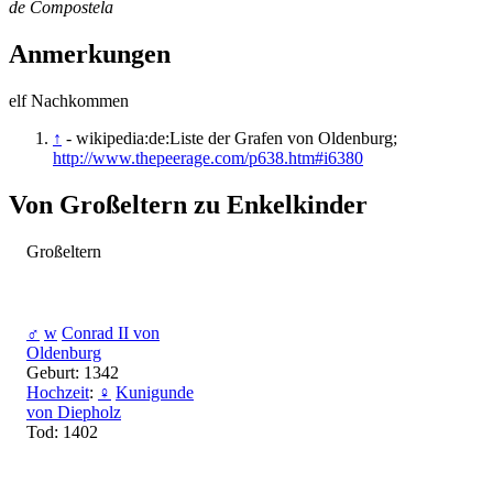
de Compostela
Anmerkungen
elf Nachkommen
↑
- wikipedia:de:Liste der Grafen von Oldenburg;
http://www.thepeerage.com/p638.htm#i6380
Von Großeltern zu Enkelkinder
Großeltern
♂
w
Conrad II von
Oldenburg
Geburt: 1342
Hochzeit
:
♀
Kunigunde
von Diepholz
Tod: 1402