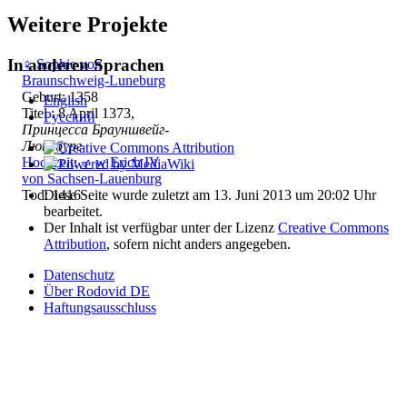
Weitere Projekte
In anderen Sprachen
♀
Sophie von
Braunschweig-Luneburg
Geburt: 1358
English
Titel : 8 April 1373,
Русский
Принцесса Брауншвейг-
Люнебург
Hochzeit
:
♂
w
Erich IV
von Sachsen-Lauenburg
Diese Seite wurde zuletzt am 13. Juni 2013 um 20:02 Uhr
Tod: 1416
bearbeitet.
Der Inhalt ist verfügbar unter der Lizenz
Creative Commons
Attribution
, sofern nicht anders angegeben.
Datenschutz
Über Rodovid DE
Haftungsausschluss