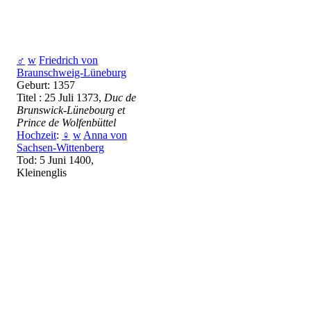
♂
w
Friedrich von
Braunschweig-Lüneburg
Geburt: 1357
Titel : 25 Juli 1373,
Duc de
Brunswick-Lünebourg et
Prince de Wolfenbüttel
Hochzeit
:
♀
w
Anna von
Sachsen-Wittenberg
Tod: 5 Juni 1400,
Kleinenglis