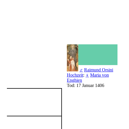
♂
Raimund Orsini
Hochzeit
:
♀
Maria von
Enghien
Tod: 17 Januar 1406