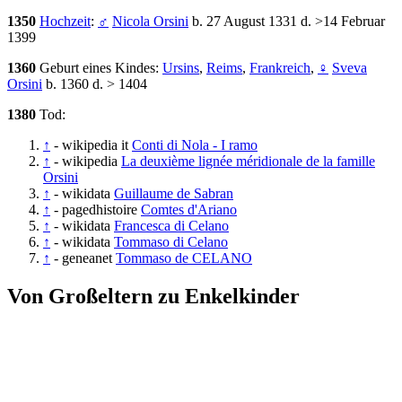
1350
Hochzeit
:
♂
Nicola Orsini
b. 27 August 1331 d. >14 Februar
1399
1360
Geburt eines Kindes:
Ursins
,
Reims
,
Frankreich
,
♀
Sveva
Orsini
b. 1360 d. > 1404
1380
Tod:
↑
- wikipedia it
Conti di Nola - I ramo
↑
- wikipedia
La deuxième lignée méridionale de la famille
Orsini
↑
- wikidata
Guillaume de Sabran
↑
- pagedhistoire
Comtes d'Ariano
↑
- wikidata
Francesca di Celano
↑
- wikidata
Tommaso di Celano
↑
- geneanet
Tommaso de CELANO
Von Großeltern zu Enkelkinder