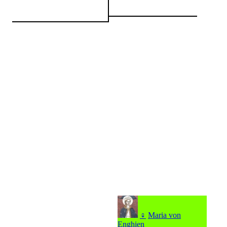
♀
Maria von
Enghien