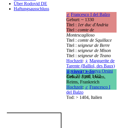
Über Rodovid DE
Haftungsausschluss
♂
Francesco I del Balzo
Geburt: ~ 1330
Titel :
1er duc d'Andria
Titel :
comte de
Montescaglioso
Titel :
comte de Squillace
Titel :
seigneur de Berre
Titel :
seigneur de Mison
Titel :
seigneur de Teano
Hochzeit
:
♀
Marguerite de
Tarente (Balliol, des Baux)
Hochzeit
:
♀
Sveva Orsini
♀
Sveva Orsini
Tod: 23 April 1422
Geburt: 1360, Ursins,
Reims, Frankreich
Hochzeit
:
♂
Francesco I
del Balzo
Tod: > 1404, Italien