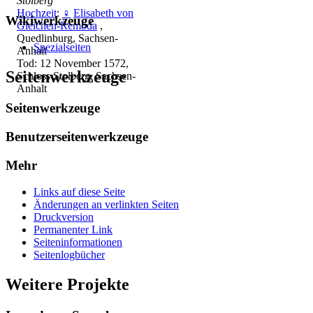
Stolberg
Hochzeit
:
♀
Elisabeth von
Wikiwerkzeuge
Gleichen-Rembda
,
Quedlinburg, Sachsen-
Spezialseiten
Anhalt
Tod: 12 November 1572,
Seitenwerkzeuge
Schloss Stolberg, Sachsen-
Anhalt
Seitenwerkzeuge
Benutzerseitenwerkzeuge
Mehr
Links auf diese Seite
Änderungen an verlinkten Seiten
Druckversion
Permanenter Link
Seiten­­informationen
Seitenlogbücher
Weitere Projekte