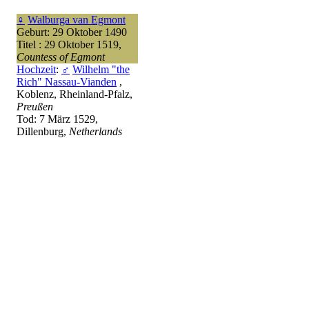
♀
Walburga van Egmont
Geburt: 29 Oktober 1490
Titel : 29 Oktober 1519,
Countess of Egmont
Hochzeit
:
♂
Wilhelm "the
Rich" Nassau-Vianden
,
Koblenz, Rheinland-Pfalz,
Preußen
Tod: 7 März 1529,
Dillenburg,
Netherlands