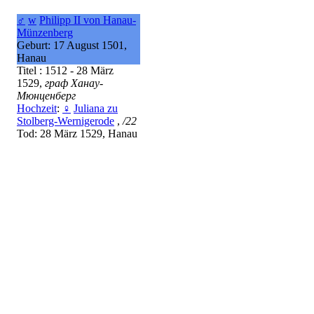
♂
w
Philipp II von Hanau-
Münzenberg
Geburt: 17 August 1501,
Hanau
Titel : 1512 - 28 März
1529,
граф Ханау-
Мюнценберг
Hochzeit
:
♀
Juliana zu
Stolberg-Wernigerode
,
/22
Tod: 28 März 1529, Hanau