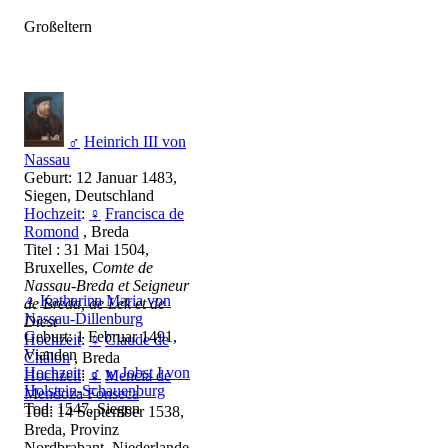
Großeltern
♂
Heinrich III von
Nassau
Geburt: 12 Januar 1483,
Siegen, Deutschland
Hochzeit
:
♀
Francisca de
Romond
, Breda
Titel : 31 Mai 1504,
Bruxelles,
Comte de
Nassau-Breda et Seigneur
♀
Katharina Maria von
de Breda, de Lek et de
Nassau-Dillenburg
Diest
Geburt: 1 Februar 1491,
Hochzeit
:
♀
Claude de
Vianden
Châlon
, Breda
Hochzeit
:
♂
w
Jobst I von
Hochzeit
:
♀
Mencia de
Holstein-Schauenburg
Mendoza Fonseca
Tod: 1547, Siegen
Tod: 14 September 1538,
Breda, Provinz
Nordbrabant, Niederlande