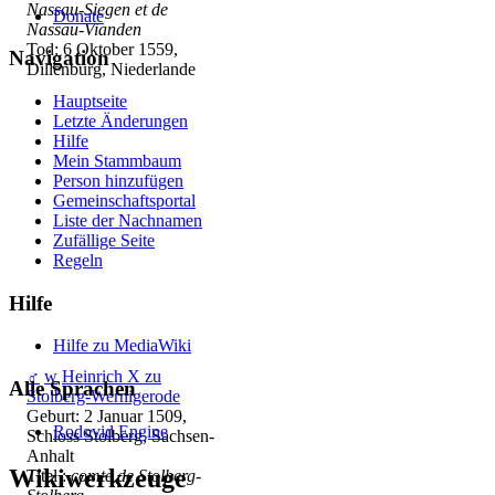
Nassau-Siegen et de
Donate
Nassau-Vianden
Tod: 6 Oktober 1559,
Navigation
Dillenburg, Niederlande
Hauptseite
Letzte Änderungen
Hilfe
Mein Stammbaum
Person hinzufügen
Gemeinschafts­portal
Liste der Nachnamen
Zufällige Seite
Regeln
Hilfe
Hilfe zu MediaWiki
♂
w
Heinrich X zu
Alle Sprachen
Stolberg-Wernigerode
Geburt: 2 Januar 1509,
Rodovid Engine
Schloss Stolberg, Sachsen-
Anhalt
Wikiwerkzeuge
Titel :
comte de Stolberg-