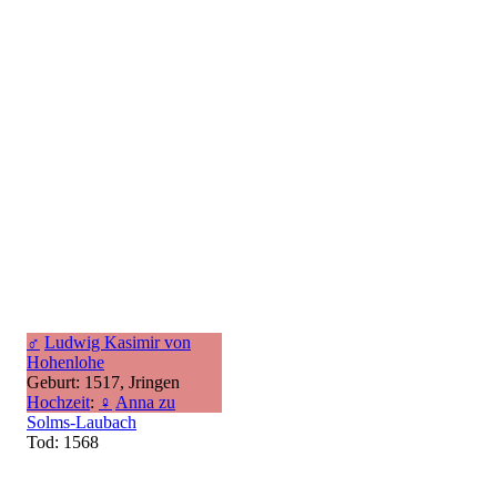
♂
Ludwig Kasimir von
Hohenlohe
Geburt: 1517, Jringen
Hochzeit
:
♀
Anna zu
Solms-Laubach
Tod: 1568