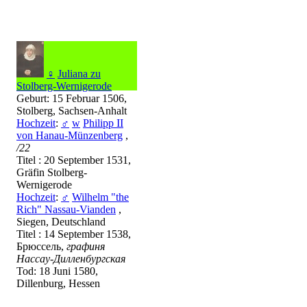
♀
Juliana zu
Stolberg-Wernigerode
Geburt: 15 Februar 1506,
Stolberg, Sachsen-Anhalt
Hochzeit
:
♂
w
Philipp II
von Hanau-Münzenberg
,
/22
Titel : 20 September 1531,
Gräfin Stolberg-
Wernigerode
Hochzeit
:
♂
Wilhelm "the
Rich" Nassau-Vianden
,
Siegen, Deutschland
Titel : 14 September 1538,
Брюссель,
графиня
Нассау-Дилленбургская
Tod: 18 Juni 1580,
Dillenburg, Hessen