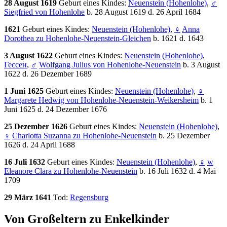
28 August 1619
Geburt eines Kindes:
Neuenstein (Hohenlohe)
,
♂
Siegfried von Hohenlohe
b. 28 August 1619 d. 26 April 1684
1621
Geburt eines Kindes:
Neuenstein (Hohenlohe)
,
♀
Anna
Dorothea zu Hohenlohe-Neuenstein-Gleichen
b. 1621 d. 1643
3 August 1622
Geburt eines Kindes:
Neuenstein (Hohenlohe)
,
Гессен
,
♂
Wolfgang Julius von Hohenlohe-Neuenstein
b. 3 August
1622 d. 26 Dezember 1689
1 Juni 1625
Geburt eines Kindes:
Neuenstein (Hohenlohe)
,
♀
Margarete Hedwig von Hohenlohe-Neuenstein-Weikersheim
b. 1
Juni 1625 d. 24 Dezember 1676
25 Dezember 1626
Geburt eines Kindes:
Neuenstein (Hohenlohe)
,
♀
Charlotta Suzanna zu Hohenlohe-Neuenstein
b. 25 Dezember
1626 d. 24 April 1688
16 Juli 1632
Geburt eines Kindes:
Neuenstein (Hohenlohe)
,
♀
w
Eleanore Clara zu Hohenlohe-Neuenstein
b. 16 Juli 1632 d. 4 Mai
1709
29 März 1641
Tod:
Regensburg
Von Großeltern zu Enkelkinder