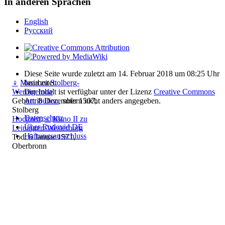
In anderen Sprachen
English
Русский
Diese Seite wurde zuletzt am 14. Februar 2018 um 08:25 Uhr
bearbeitet.
♀
Maria zu Stolberg-
Der Inhalt ist verfügbar unter der Lizenz
Creative Commons
Wernigerode
Attribution
, sofern nicht anders angegeben.
Geburt: 8 Dezember 1507,
Stolberg
Datenschutz
Hochzeit
:
♂
Kuno II zu
Über Rodovid DE
Leiningen-Westerburg
Haftungsausschluss
Tod: 6 Januar 1571,
Oberbronn