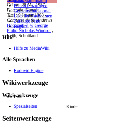
Mein Stammbaum
Geburt: 28 Mai 1957,
Person hinzufügen
Placentia, Kanada
Gemeinschafts­portal
Titel : 9 Januar 1988 -,
Liste der Nachnamen
Comtesse de St. Andrews
Zufällige Seite
Hochzeit
:
♂
w
George
Regeln
Philip Nicholas Windsor
,
Leith, Schottland
Hilfe
Hilfe zu MediaWiki
Alle Sprachen
Rodovid Engine
Wikiwerkzeuge
Wikiwerkzeuge
== 1 ==
Spezialseiten
Kinder
Seitenwerkzeuge