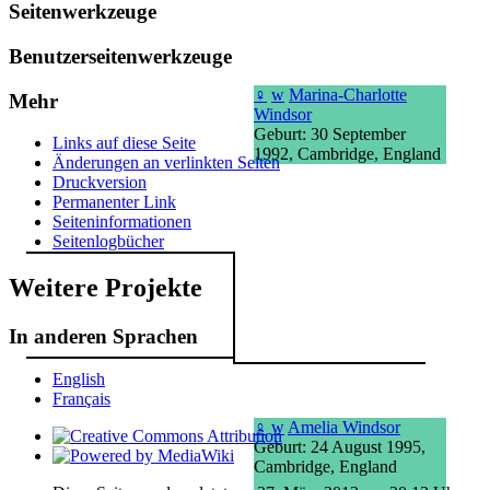
Seitenwerkzeuge
Benutzerseitenwerkzeuge
♀
w
Marina-Charlotte
Mehr
Windsor
Geburt: 30 September
Links auf diese Seite
1992, Cambridge, England
Änderungen an verlinkten Seiten
Druckversion
Permanenter Link
Seiten­­informationen
Seitenlogbücher
Weitere Projekte
In anderen Sprachen
English
Français
♀
w
Amelia Windsor
Geburt: 24 August 1995,
Cambridge, England