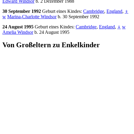
Edward Windsor
b. 2 Dezember 1988
30 September 1992
Geburt eines Kindes:
Cambridge
,
England
,
♀
w
Marina-Charlotte Windsor
b. 30 September 1992
24 August 1995
Geburt eines Kindes:
Cambridge
,
England
,
♀
w
Amelia Windsor
b. 24 August 1995
Von Großeltern zu Enkelkinder