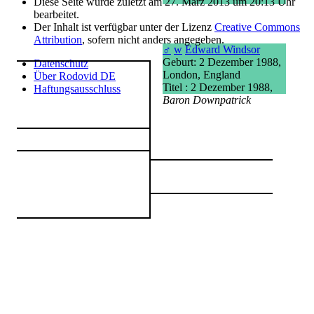
Diese Seite wurde zuletzt am 27. März 2013 um 20:13 Uhr
bearbeitet.
Der Inhalt ist verfügbar unter der Lizenz
Creative Commons
Attribution
, sofern nicht anders angegeben.
♂
w
Edward Windsor
Geburt: 2 Dezember 1988,
Datenschutz
London, England
Über Rodovid DE
Titel : 2 Dezember 1988,
Haftungsausschluss
Baron Downpatrick