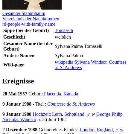
Gesamter Stammbaum
Verzeichnis der Nachkommen
rd-people-with-family-name
Sippe (bei der Geburt)
Tomaselli
Geschlecht
weiblich
Gesamter Name (bei der
Sylvana Palma Tomaselli
Geburt)
Andere Namen
Sylvana Palma
wikipedia:Sylvana Windsor, Countess
Wiki-page
of St Andrews
Ereignisse
28 Mai 1957
Geburt:
Placentia
,
Kanada
9 Januar 1988 -
Titel :
Comtesse de St. Andrews
9 Januar 1988
Hochzeit
:
Leith
,
Schottland
,
♂
w
George Philip
Nicholas Windsor
b. 26 Juni 1962
2 Dezember 1988
Geburt eines Kindes:
London
,
England
,
♂
w