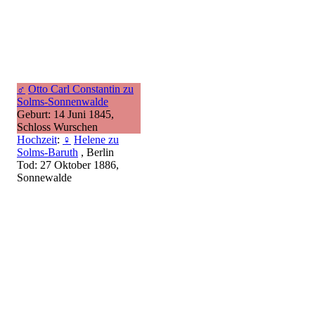
♂
Otto Carl Constantin zu
Solms-Sonnenwalde
Geburt: 14 Juni 1845,
Schloss Wurschen
Hochzeit
:
♀
Helene zu
Solms-Baruth
, Berlin
Tod: 27 Oktober 1886,
Sonnewalde