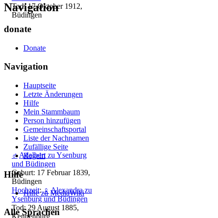
Navigation
Tod: 17 Oktober 1912,
Büdingen
donate
Donate
Navigation
Hauptseite
Letzte Änderungen
Hilfe
Mein Stammbaum
Person hinzufügen
Gemeinschafts­portal
Liste der Nachnamen
Zufällige Seite
♂
Adalbert zu Ysenburg
Regeln
und Büdingen
Geburt: 17 Februar 1839,
Hilfe
Büdingen
Hochzeit
:
♀
Alexandra zu
Hilfe zu MediaWiki
Ysenburg und Büdingen
Tod: 29 August 1885,
Alle Sprachen
Kennenburg