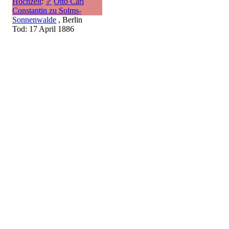
Hochzeit
:
♂
Otto Carl
Constantin zu Solms-
Sonnenwalde
, Berlin
Tod: 17 April 1886