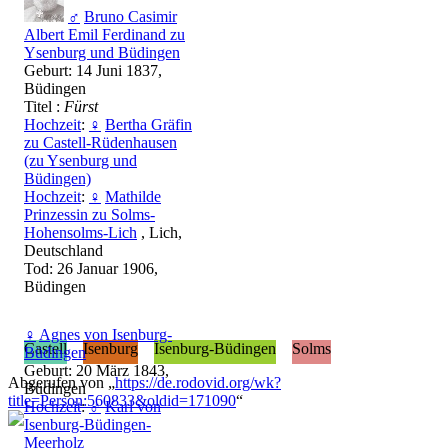
♂
Bruno Casimir
Albert Emil Ferdinand zu
Ysenburg und Büdingen
Geburt: 14 Juni 1837,
Büdingen
Titel :
Fürst
Hochzeit
:
♀
Bertha Gräfin
zu Castell-Rüdenhausen
(zu Ysenburg und
Büdingen)
Hochzeit
:
♀
Mathilde
Prinzessin zu Solms-
Hohensolms-Lich
, Lich,
Deutschland
Tod: 26 Januar 1906,
Büdingen
♀
Agnes von Isenburg-
Castell
Isenburg
Isenburg-Büdingen
Solms
Büdingen
Geburt: 20 März 1843,
Abgerufen von „
https://de.rodovid.org/wk?
Büdingen
title=Person:560833&oldid=171090
“
Hochzeit
:
♂
Karl von
Isenburg-Büdingen-
Meerholz