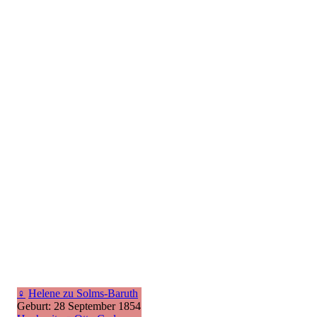
♀
Helene zu Solms-Baruth
Geburt: 28 September 1854