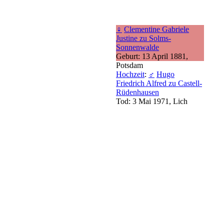
♀
Clementine Gabriele
Justine zu Solms-
Sonnenwalde
Geburt: 13 April 1881,
Potsdam
Hochzeit
:
♂
Hugo
Friedrich Alfred zu Castell-
Rüdenhausen
Tod: 3 Mai 1971, Lich