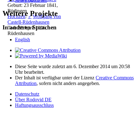
Seitenlogbücher
Geburt: 23 Februar 1841,
Büdingen
Weitere Projekte
Hochzeit
:
♂
Wolfgang von
Castell-Rüdenhausen
In anderen Sprachen
Tod: 22 April 1926,
Rüdenhausen
English
Diese Seite wurde zuletzt am 6. Dezember 2014 um 20:58
Uhr bearbeitet.
Der Inhalt ist verfügbar unter der Lizenz
Creative Commons
Attribution
, sofern nicht anders angegeben.
Datenschutz
Über Rodovid DE
Haftungsausschluss