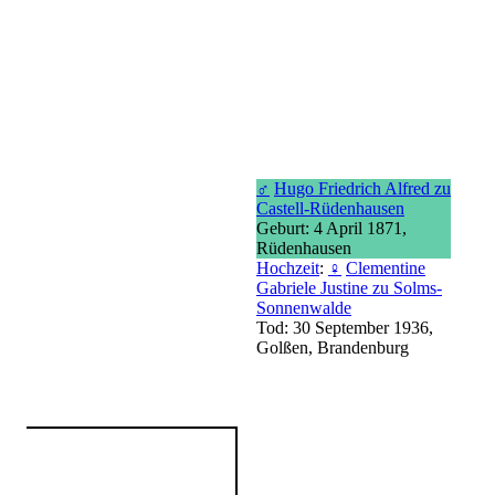
♂
Hugo Friedrich Alfred zu
Castell-Rüdenhausen
Geburt: 4 April 1871,
Rüdenhausen
Hochzeit
:
♀
Clementine
Gabriele Justine zu Solms-
Sonnenwalde
Tod: 30 September 1936,
Golßen, Brandenburg