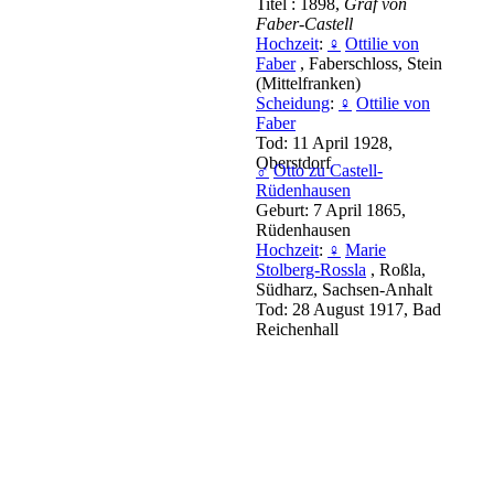
Titel : 1898,
Graf von
Faber-Castell
Hochzeit
:
♀
Ottilie von
Faber
, Faberschloss, Stein
(Mittelfranken)
Scheidung
:
♀
Ottilie von
Faber
Tod: 11 April 1928,
Oberstdorf
♂
Otto zu Castell-
Rüdenhausen
Geburt: 7 April 1865,
Rüdenhausen
Hochzeit
:
♀
Marie
Stolberg-Rossla
, Roßla,
Südharz, Sachsen-Anhalt
Tod: 28 August 1917, Bad
Reichenhall