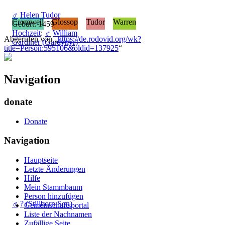
♂
Helen Tudor
Cromwell
Glossop
Tudor
Warren
Geburt: 1459
Hochzeit
:
♂
William
Abgerufen von „
https://de.rodovid.org/wk?
Gardiner (Gardynyr)
title=Person:595106&oldid=137925
“
Navigation
donate
Donate
Navigation
Hauptseite
Letzte Änderungen
Hilfe
Mein Stammbaum
Person hinzufügen
♂
? (Stillborn Son)
Gemeinschafts­portal
Liste der Nachnamen
Zufällige Seite