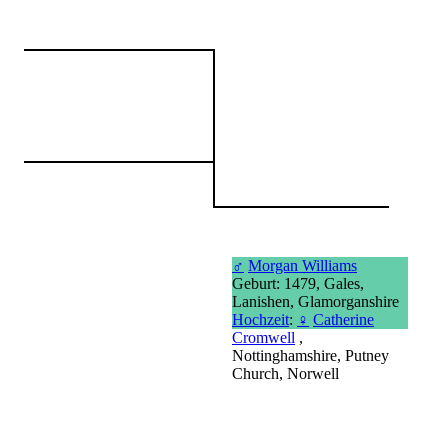
♂
Morgan Williams
Geburt: 1479, Gales,
Lanishen, Glamorganshire
Hochzeit
:
♀
Catherine
Cromwell
,
Nottinghamshire, Putney
Church, Norwell