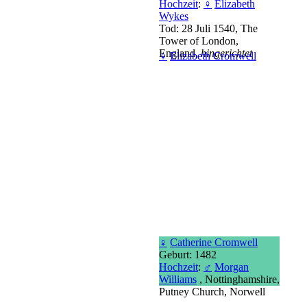
Hochzeit
:
♀
Elizabeth
Wykes
Tod: 28 Juli 1540, The
Tower of London,
England,
hingerichtet
♀
Elizabeth Cromwell
♀
Catherine Cromwell
Geburt: 1482
Hochzeit
:
♂
Morgan
Williams
, Nottinghamshire,
Putney Church, Norwell