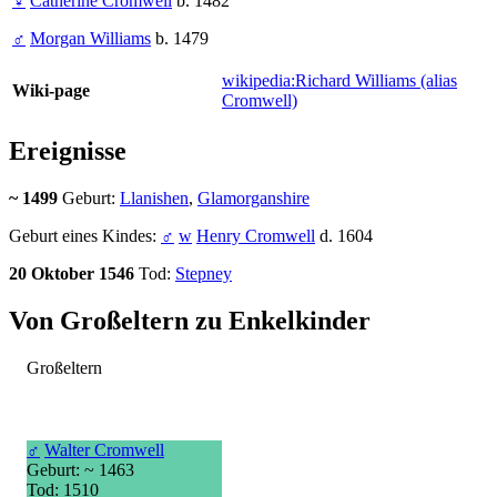
♀
Catherine Cromwell
b. 1482
♂
Morgan Williams
b. 1479
wikipedia:Richard Williams (alias
Wiki-page
Cromwell)
Ereignisse
~ 1499
Geburt:
Llanishen
,
Glamorganshire
Geburt eines Kindes:
♂
w
Henry Cromwell
d. 1604
20 Oktober 1546
Tod:
Stepney
Von Großeltern zu Enkelkinder
Großeltern
♂
Walter Cromwell
Geburt: ~ 1463
Tod: 1510