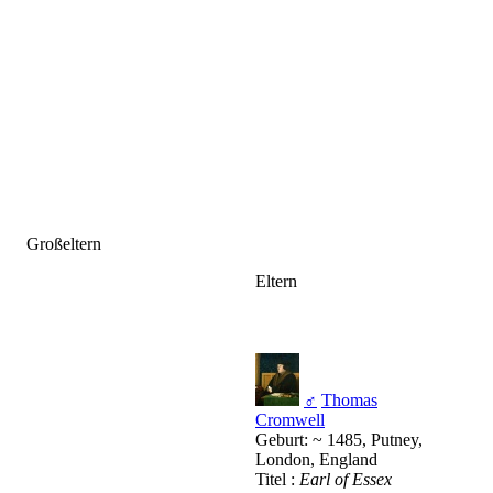
Großeltern
Eltern
♂
Thomas
Cromwell
Geburt: ~ 1485, Putney,
London, England
Titel :
Earl of Essex