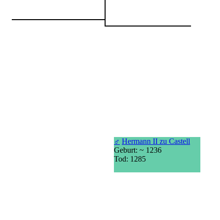
♂
Hermann II zu Castell
Geburt: ~ 1236
Tod: 1285