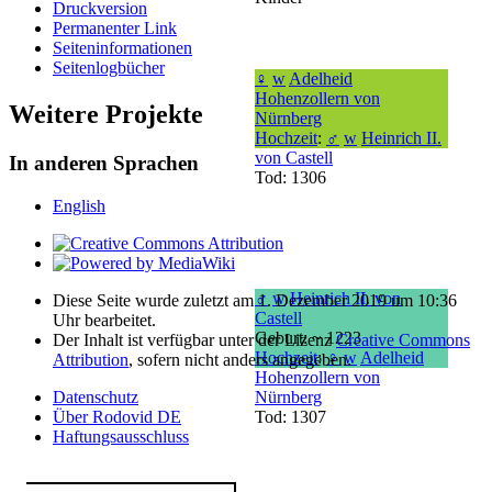
Druckversion
Permanenter Link
Seiten­­informationen
Seitenlogbücher
♀
w
Adelheid
Hohenzollern von
Weitere Projekte
Nürnberg
Hochzeit
:
♂
w
Heinrich II.
von Castell
In anderen Sprachen
Tod: 1306
English
♂
w
Heinrich II. von
Diese Seite wurde zuletzt am 1. Dezember 2019 um 10:36
Castell
Uhr bearbeitet.
Geburt: ~ 1223
Der Inhalt ist verfügbar unter der Lizenz
Creative Commons
Hochzeit
:
♀
w
Adelheid
Attribution
, sofern nicht anders angegeben.
Hohenzollern von
Datenschutz
Nürnberg
Über Rodovid DE
Tod: 1307
Haftungsausschluss