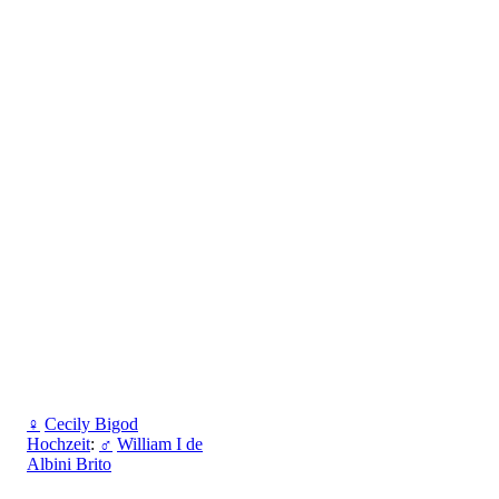
♀
Cecily Bigod
Hochzeit
:
♂
William I de
Albini Brito