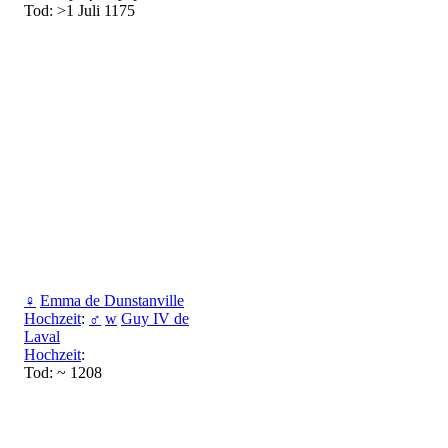
Tod: >1 Juli 1175
♀
Emma de Dunstanville
Hochzeit
:
♂
w
Guy IV de
Laval
Hochzeit
:
Tod: ~ 1208