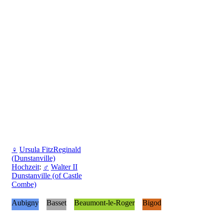
♀
Ursula FitzReginald
(Dunstanville)
Hochzeit
:
♂
Walter II
Dunstanville (of Castle
Combe)
Aubigny
Basset
Beaumont-le-Roger
Bigod