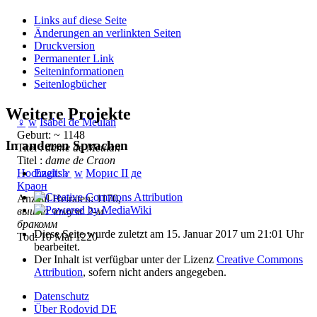
Links auf diese Seite
Änderungen an verlinkten Seiten
Druckversion
Permanenter Link
Seiten­­informationen
Seitenlogbücher
Weitere Projekte
♀
w
Isabel de Meulan
Geburt: ~ 1148
In anderen Sprachen
Titel :
dame de Meulan
Titel :
dame de Craon
English
Hochzeit
:
♂
w
Mорис II де
Краон
Anzahl Heiraten: 1170,
вышла замуж 2-м
бракомм
Diese Seite wurde zuletzt am 15. Januar 2017 um 21:01 Uhr
Tod: 10 Mai 1220
bearbeitet.
Der Inhalt ist verfügbar unter der Lizenz
Creative Commons
Attribution
, sofern nicht anders angegeben.
Datenschutz
Über Rodovid DE