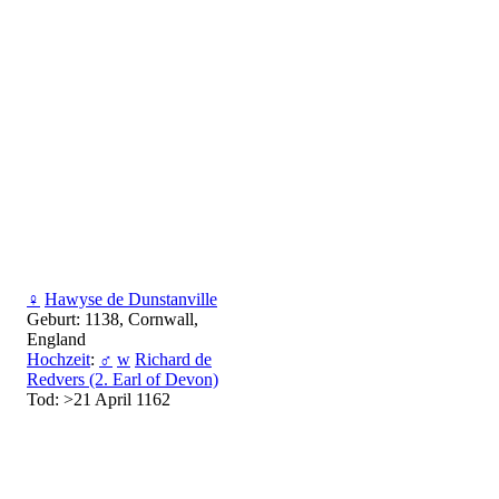
♀
Hawyse de Dunstanville
Geburt: 1138, Cornwall,
England
Hochzeit
:
♂
w
Richard de
Redvers (2. Earl of Devon)
Tod: >21 April 1162