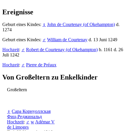
Ereignisse
Geburt eines Kindes:
♀
John de Courtenay (of Okehampton)
d.
1274
Geburt eines Kindes:
♂
William de Courtenay
d. 13 Juni 1249
Hochzeit
:
♂
Robert de Courtenay (of Okehampton)
b. 1161 d. 26
Juli 1242
Hochzeit
:
♂
Pierre de Préaux
Von Großeltern zu Enkelkinder
Großeltern
♀
Сара Корнуоллская
Фиц-Реджинальд
Hochzeit
:
♂
w
Adémar V
de Limoges