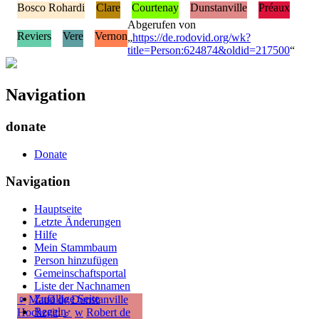
Bosco Rohardi
Clare
Courtenay
Dunstanville
Préaux
Abgerufen von
Reviers
Vere
Vernon
„
https://de.rodovid.org/wk?
title=Person:624874&oldid=217500
“
Navigation
donate
Donate
Navigation
Hauptseite
Letzte Änderungen
Hilfe
Mein Stammbaum
Person hinzufügen
Gemeinschafts­portal
Liste der Nachnamen
Zufällige Seite
♀
Maud de Dunstanville
Regeln
Hochzeit
:
♂
w
Robert de