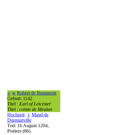
♂
w
Robert de Beaumont
Geburt: 1142
Titel :
Earl of Leicester
Titel :
comte de Meulan
Hochzeit
:
♀
Maud de
Dunstanville
Tod: 16 August 1204,
Poitiers (86)