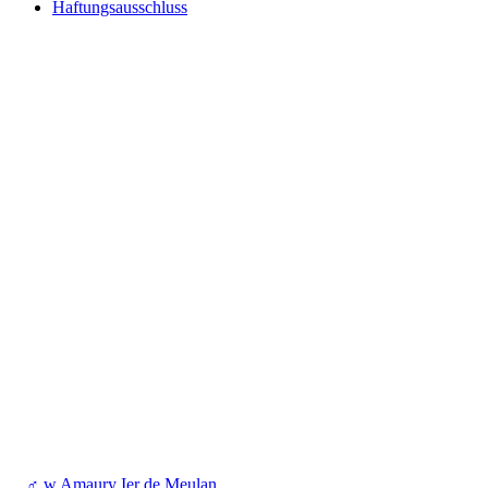
Haftungsausschluss
♂
w
Amaury Ier de Meulan