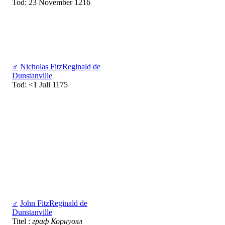
Tod: 23 November 1216
♂
Nicholas FitzReginald de
Dunstanville
Tod: <1 Juli 1175
♂
John FitzReginald de
Dunstanville
Titel :
граф Корнуолл