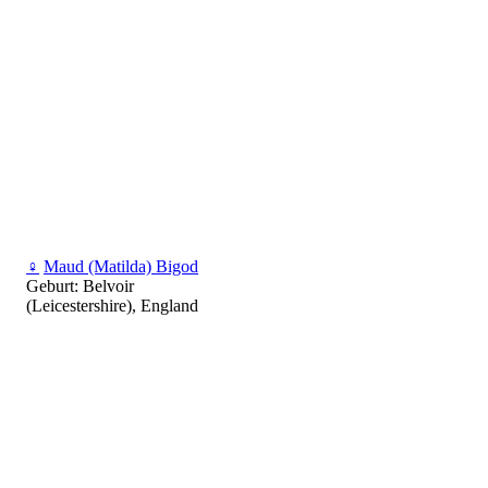
♀
Maud (Matilda) Bigod
Geburt: Belvoir
(Leicestershire), England