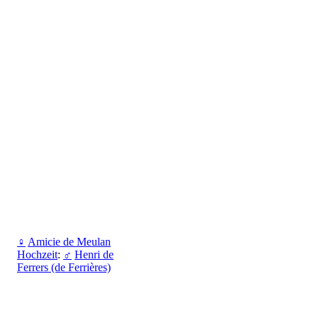
♀
Amicie de Meulan
Hochzeit
:
♂
Henri de
Ferrers (de Ferrières)