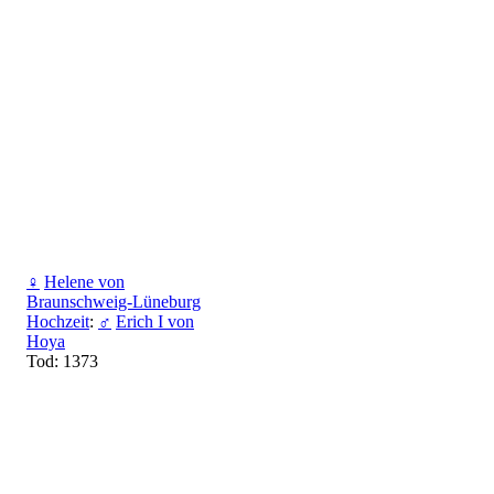
♀
Helene von
Braunschweig-Lüneburg
Hochzeit
:
♂
Erich I von
Hoya
Tod: 1373