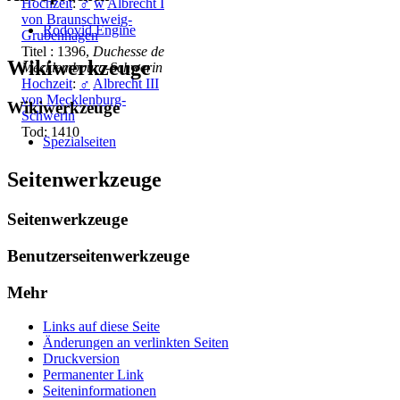
Hochzeit
:
♂
w
Albrecht I
von Braunschweig-
Rodovid Engine
Grubenhagen
Titel : 1396,
Duchesse de
Wikiwerkzeuge
Mecklembourg-Schwerin
Hochzeit
:
♂
Albrecht III
von Mecklenburg-
Wikiwerkzeuge
Schwerin
Tod: 1410
Spezialseiten
Seitenwerkzeuge
Seitenwerkzeuge
Benutzerseitenwerkzeuge
Mehr
Links auf diese Seite
Änderungen an verlinkten Seiten
Druckversion
Permanenter Link
Seiten­­informationen