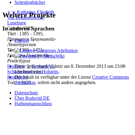
Seitenlogbücher
♀
w
Katharina Elisabeth
Weitere Projekte
von Braunschweig-
Luneburg
In anderen Sprachen
Geburt: 1385
Titel : 1385 - 1395,
Принцесса Брауншвейг-
English
Люнебургская
Titel : 1395 - 1423,
Графиня Гольштейн-
Рендсбурга
Diese Seite wurde zuletzt am 8. Dezember 2013 um 23:08
Hochzeit
:
♂
Gerhard VI.
Uhr bearbeitet.
Schauenburg von Holstein-
Der Inhalt ist verfügbar unter der Lizenz
Creative Commons
Rendsburg
Attribution
, sofern nicht anders angegeben.
Tod: > 1423
Datenschutz
Über Rodovid DE
Haftungsausschluss