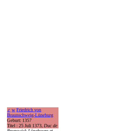
♂
w
Friedrich von
Braunschweig-Lüneburg
Geburt: 1357
Titel : 25 Juli 1373,
Duc de
Brunswick-Lünebourg et