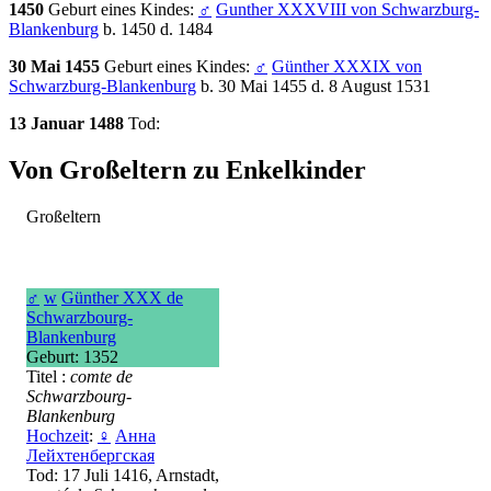
1450
Geburt eines Kindes:
♂
Gunther XXXVIII von Schwarzburg-
Blankenburg
b. 1450 d. 1484
30 Mai 1455
Geburt eines Kindes:
♂
Günther XXXIX von
Schwarzburg-Blankenburg
b. 30 Mai 1455 d. 8 August 1531
13 Januar 1488
Tod:
Von Großeltern zu Enkelkinder
Großeltern
♂
w
Günther XXX de
Schwarzbourg-
Blankenburg
Geburt: 1352
Titel :
comte de
Schwarzbourg-
Blankenburg
Hochzeit
:
♀
Анна
Лейхтенбергская
Tod: 17 Juli 1416, Arnstadt,