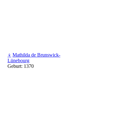
♀
Mathilda de Brunswick-
Lünebourg
Geburt: 1370