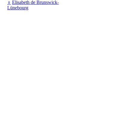
♀
Elisabeth de Brunswick-
Lünebourg