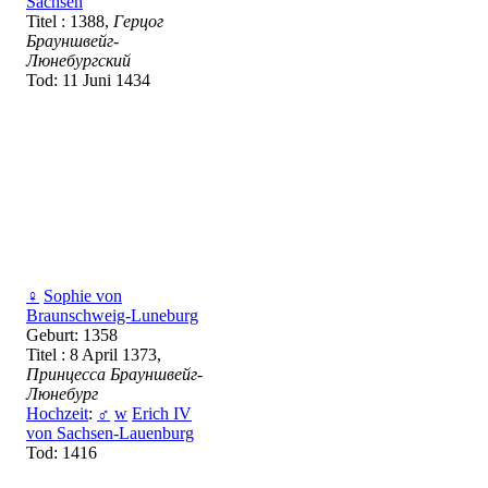
Sachsen
Titel : 1388,
Герцог
Брауншвейг-
Люнебургский
Tod: 11 Juni 1434
♀
Sophie von
Braunschweig-Luneburg
Geburt: 1358
Titel : 8 April 1373,
Принцесса Брауншвейг-
Люнебург
Hochzeit
:
♂
w
Erich IV
von Sachsen-Lauenburg
Tod: 1416