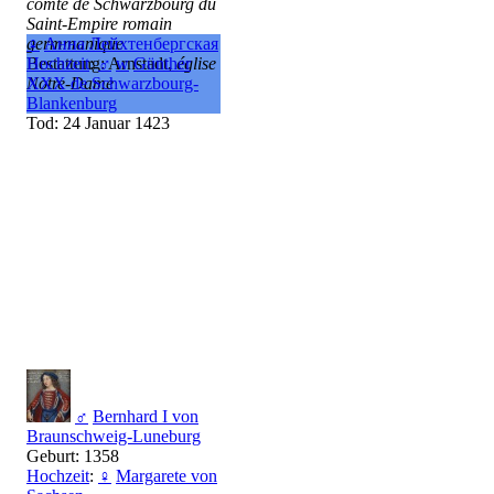
comté de Schwarzbourg du
Saint-Empire romain
germmanique
♀
Анна Лейхтенбергская
Bestattung: Arnstadt,
Hochzeit
:
♂
w
Günther
église
Notre-Dame
XXX de Schwarzbourg-
Blankenburg
Tod: 24 Januar 1423
♂
Bernhard I von
Braunschweig-Luneburg
Geburt: 1358
Hochzeit
:
♀
Margarete von