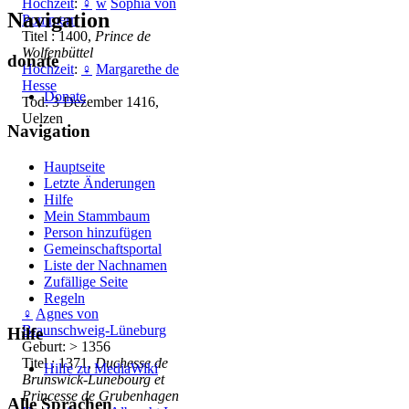
Hochzeit
:
♀
w
Sophia von
Navigation
Pommern
Titel : 1400,
Prince de
Wolfenbüttel
donate
Hochzeit
:
♀
Margarethe de
Hesse
Donate
Tod: 3 Dezember 1416,
Uelzen
Navigation
Hauptseite
Letzte Änderungen
Hilfe
Mein Stammbaum
Person hinzufügen
Gemeinschafts­portal
Liste der Nachnamen
Zufällige Seite
Regeln
♀
Agnes von
Braunschweig-Lüneburg
Hilfe
Geburt: > 1356
Titel : 1371,
Duchesse de
Hilfe zu MediaWiki
Brunswick-Lunebourg et
Princesse de Grubenhagen
Alle Sprachen