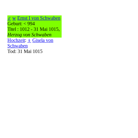
♂
w
Ernst I von Schwaben
Geburt: < 994
Titel : 1012 - 31 Mai 1015,
Herzog von Schwaben
Hochzeit
:
♀
Gisela von
Schwaben
Tod: 31 Mai 1015