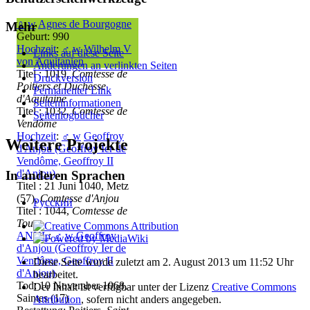
♀
w
Agnes de Bourgogne
Mehr
Geburt: 990
Hochzeit
:
♂
w
Wilhelm V
Links auf diese Seite
von Aquitanien
Änderungen an verlinkten Seiten
Titel : 1019,
Comtesse de
Druckversion
Poitiers et Duchesse
Permanenter Link
d'Aquitaine
Seiten­­informationen
Titel : 1032,
Comtesse de
Seitenlogbücher
Vendôme
Hochzeit
:
♂
w
Geoffroy
Weitere Projekte
d'Anjou (Geoffroy Ier de
Vendôme, Geoffroy II
d'Anjou)
In anderen Sprachen
Titel : 21 Juni 1040, Metz
(57),
Comtesse d'Anjou
Русский
Titel : 1044,
Comtesse de
Tours
ANUL
:
♂
w
Geoffroy
d'Anjou (Geoffroy Ier de
Vendôme, Geoffroy II
Diese Seite wurde zuletzt am 2. August 2013 um 11:52 Uhr
d'Anjou)
bearbeitet.
Tod: 10 November 1068,
Der Inhalt ist verfügbar unter der Lizenz
Creative Commons
Saintes (17)
Attribution
, sofern nicht anders angegeben.