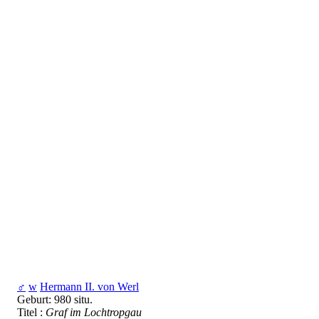
♂
w
Hermann II. von Werl
Geburt: 980 situ.
Titel :
Graf im Lochtropgau