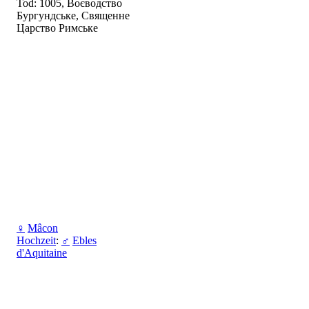
Tod: 1005, Воєводство
Бургундське, Священне
Царство Римське
♀
Mâcon
Hochzeit
:
♂
Ebles
d'Aquitaine