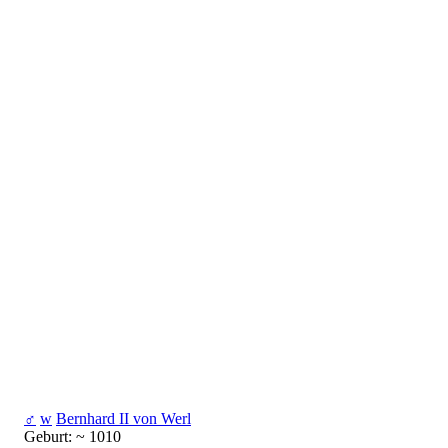
♂
w
Bernhard II von Werl
Geburt: ~ 1010