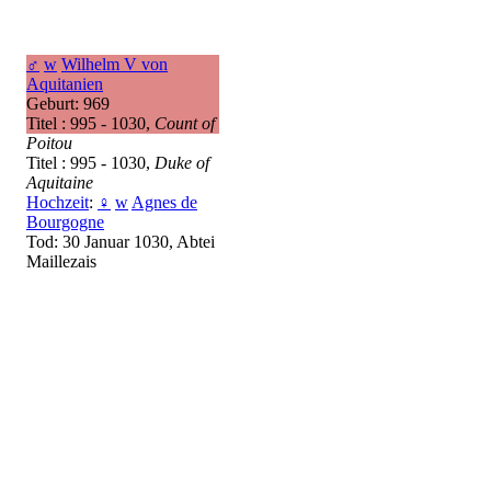
♂
w
Wilhelm V von
Aquitanien
Geburt: 969
Titel : 995 - 1030,
Count of
Poitou
Titel : 995 - 1030,
Duke of
Aquitaine
Hochzeit
:
♀
w
Agnes de
Bourgogne
Tod: 30 Januar 1030, Abtei
Maillezais