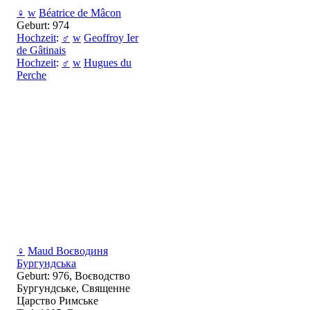
♀
w
Béatrice de Mâcon
Geburt: 974
Hochzeit
:
♂
w
Geoffroy Ier
de Gâtinais
Hochzeit
:
♂
w
Hugues du
Perche
♀
Maud Воєводиня
Бургундська
Geburt: 976, Воєводство
Бургундське, Священне
Царство Римське