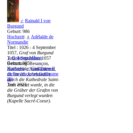
♂
Rainald I von
Burgund
Geburt: 986
Hochzeit
:
♀
Adélaïde de
Normandie
Titel : 1026 - 4 September
1057,
Graf von Burgund
♀
Geberga Mâcon
Tod: 4 September 1057
Geburt: 985
Bestattung: Besançon,
Hochzeit
:
♂
Guillaume II
Kathedrale Saint-Etienne,
de Provence (ou Guillaume
die im 18. Jahrhundert
III)
durch die Kathedrale Saint-
Tod: 1023
Jean ersetzt wurde, in die
die Gräber der Grafen von
Burgund verlegt wurden
(Kapelle Sacré-Coeur).