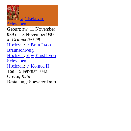
♀
Gisela von
Schwaben
Geburt: zw. 11 November
989 u. 13 November 990,
lt. Grabplatte 999
Hochzeit
:
♂
Brun I von
Braunschweig
Hochzeit
:
♂
w
Ernst I von
Schwaben
Hochzeit
:
♂
Konrad II
Tod: 15 Februar 1042,
Goslar,
Ruhr
Bestattung: Speyerer Dom