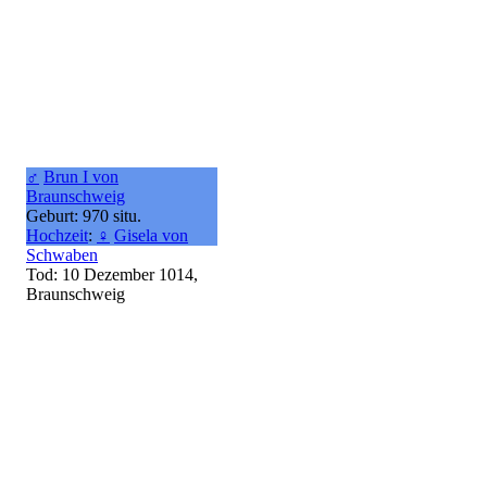
♂
Brun I von
Braunschweig
Geburt: 970 situ.
Hochzeit
:
♀
Gisela von
Schwaben
Tod: 10 Dezember 1014,
Braunschweig