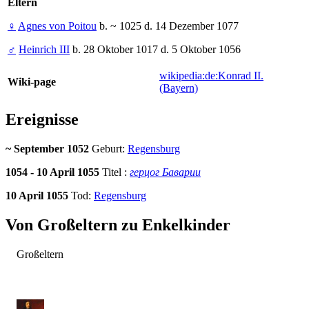
Eltern
♀
Agnes von Poitou
b. ~ 1025 d. 14 Dezember 1077
♂
Heinrich III
b. 28 Oktober 1017 d. 5 Oktober 1056
wikipedia:de:Konrad II.
Wiki-page
(Bayern)
Ereignisse
~ September 1052
Geburt:
Regensburg
1054 - 10 April 1055
Titel :
герцог Баварии
10 April 1055
Tod:
Regensburg
Von Großeltern zu Enkelkinder
Großeltern