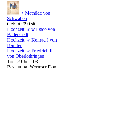
♀
Mathilde von
Schwaben
Geburt: 990 situ.
Hochzeit
:
♂
w
Esico von
Ballenstedt
Hochzeit
:
♂
Konrad I von
Kärnten
Hochzeit
:
♂
Friedrich II
von Oberlothringen
Tod: 29 Juli 1031
Bestattung: Wormser Dom