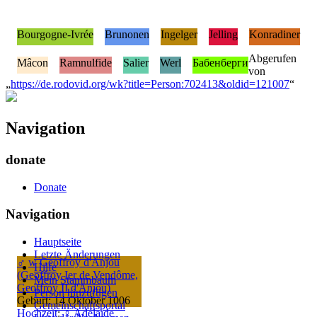
Bourgogne-Ivrée
Brunonen
Ingelger
Jelling
Konradiner
Abgerufen
Mâcon
Ramnulfide
Salier
Werl
Бабенберги
von
„
https://de.rodovid.org/wk?title=Person:702413&oldid=121007
“
Navigation
donate
Donate
Navigation
Hauptseite
Letzte Änderungen
♂
w
Geoffroy d'Anjou
Hilfe
(Geoffroy Ier de Vendôme,
Mein Stammbaum
Geoffroy II d'Anjou)
Person hinzufügen
Geburt: 14 Oktober 1006
Gemeinschafts­portal
Hochzeit
:
♀
Adélaïde