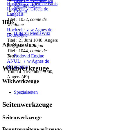
Liste der Nachnamen
Hochzeit
:
♀
Adèle de Blois
Zufällige Seite
Hochzeit
:
♀
Grécia de
Regeln
Langeais
Titel : 1032,
comte de
Hilfe
Vendôme
Hochzeit
:
♀
w
Agnes de
Hilfe zu MediaWiki
Bourgogne
Titel : 21 Juni 1040, Angers
Alle Sprachen
(49),
comte d'Anjou
Titel : 1044,
comte de
Rodovid Engine
Tours
ANUL
:
♀
w
Agnes de
Bourgogne
Wikiwerkzeuge
Tod: 14 November 1060,
Angers (49)
Wikiwerkzeuge
Spezialseiten
Seitenwerkzeuge
Seitenwerkzeuge
Benutzerseitenwerkzeuge