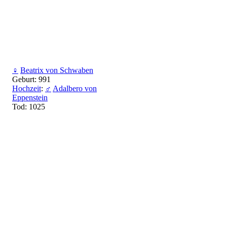
♀
Beatrix von Schwaben
Geburt: 991
Hochzeit
:
♂
Adalbero von
Eppenstein
Tod: 1025