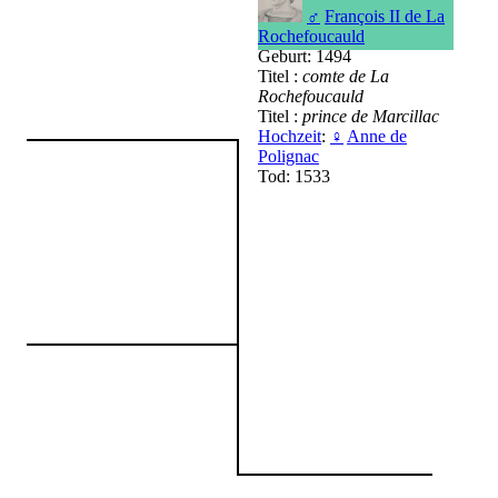
♂
François II de La
Rochefoucauld
Geburt: 1494
Titel :
comte de La
Rochefoucauld
Titel :
prince de Marcillac
Hochzeit
:
♀
Anne de
Polignac
Tod: 1533