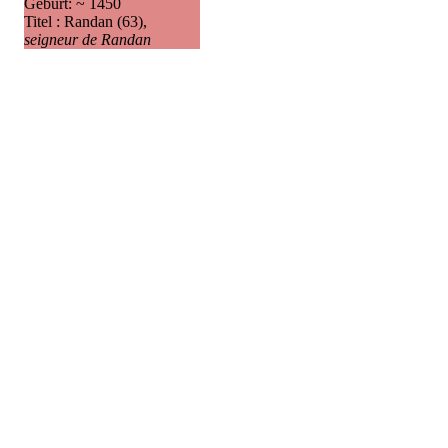
Geburt: ~ 1450
Titel : Randan (63),
seigneur de Randan