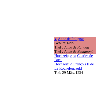
♀
Anne de Polignac
Geburt: 1495
Titel :
dame de Randan
Titel :
dame de Beaumont
Hochzeit
:
♂
w
Charles de
Bueil
Hochzeit
:
♂
François II de
La Rochefoucauld
Tod: 29 März 1554