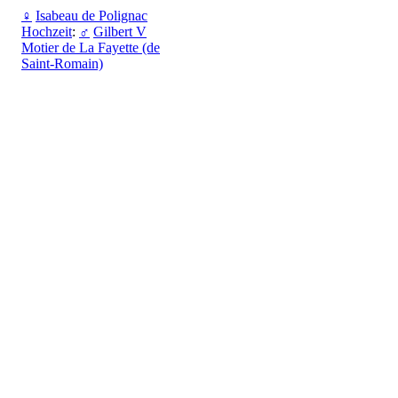
♀
Isabeau de Polignac
Hochzeit
:
♂
Gilbert V
Motier de La Fayette (de
Saint-Romain)