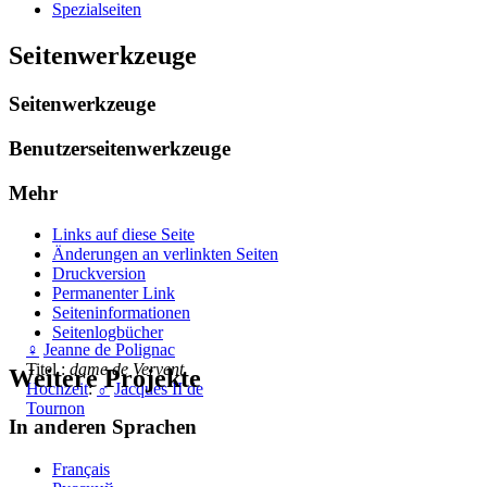
Spezialseiten
Seitenwerkzeuge
Seitenwerkzeuge
Benutzerseitenwerkzeuge
Mehr
Links auf diese Seite
Änderungen an verlinkten Seiten
Druckversion
Permanenter Link
Seiten­­informationen
Seitenlogbücher
♀
Jeanne de Polignac
Titel :
dame de Vervent
Weitere Projekte
Hochzeit
:
♂
Jacques II de
Tournon
In anderen Sprachen
Français