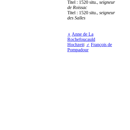
Titel : 1520 situ.,
seigneur
de Roissac
Titel : 1520 situ.,
seigneur
des Salles
♀
Anne de La
Rochefoucauld
Hochzeit
:
♂
François de
Pompadour