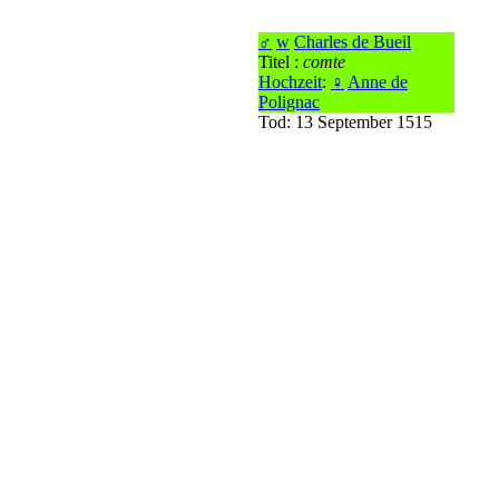
♂
w
Charles de Bueil
Titel :
comte
Hochzeit
:
♀
Anne de
Polignac
Tod: 13 September 1515