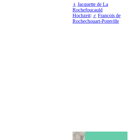
♀
Jacquette de La
Rochefoucauld
Hochzeit
:
♂
François de
Rochechouart-Pontville