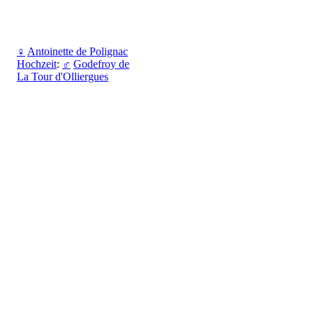
♀
Antoinette de Polignac
Hochzeit
:
♂
Godefroy de
La Tour d'Olliergues