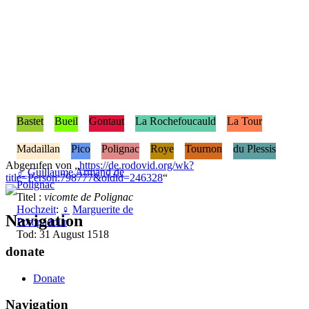
Bastet
Bueil
Gontaut
La Rochefoucauld
La Tour
Madaillan
Pico
Polignac
Roye
Tournon
du Plessis
Abgerufen von „
https://de.rodovid.org/wk?
♂
Guillaume Armand de
title=Person:798777&oldid=246328
“
Polignac
Titel :
vicomte de Polignac
Hochzeit
:
♀
Marguerite de
Navigation
Pompadour
Tod: 31 August 1518
donate
Donate
Navigation