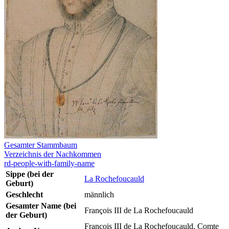
Gesamter Stammbaum
Verzeichnis der Nachkommen
rd-people-with-family-name
Sippe (bei der
La Rochefoucauld
Geburt)
Geschlecht
männlich
Gesamter Name (bei
François III de La Rochefoucauld
der Geburt)
François III de La Rochefoucauld, Comte