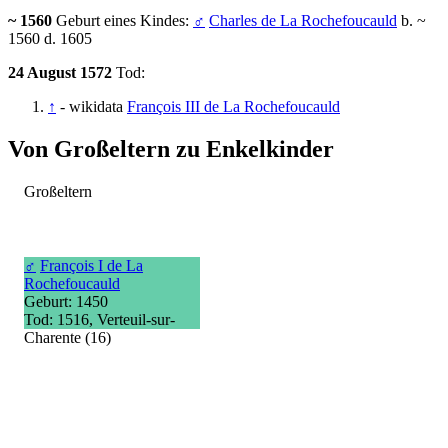
~ 1560
Geburt eines Kindes:
♂
Charles de La Rochefoucauld
b. ~
1560 d. 1605
24 August 1572
Tod:
↑
- wikidata
François III de La Rochefoucauld
Von Großeltern zu Enkelkinder
Großeltern
♂
François I de La
Rochefoucauld
Geburt: 1450
Tod: 1516, Verteuil-sur-
Charente (16)