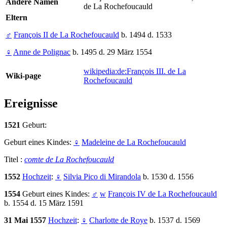
Andere Namen
de La Rochefoucauld
Eltern
♂
François II de La Rochefoucauld
b. 1494 d. 1533
♀
Anne de Polignac
b. 1495 d. 29 März 1554
wikipedia:de:François III. de La
Wiki-page
Rochefoucauld
Ereignisse
1521
Geburt:
Geburt eines Kindes:
♀
Madeleine de La Rochefoucauld
Titel :
comte de La Rochefoucauld
1552
Hochzeit
:
♀
Silvia Pico di Mirandola
b. 1530 d. 1556
1554
Geburt eines Kindes:
♂
w
François IV de La Rochefoucauld
b. 1554 d. 15 März 1591
31 Mai 1557
Hochzeit
:
♀
Charlotte de Roye
b. 1537 d. 1569