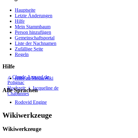
Hauptseite
Letzte Änderungen
Hilfe
Mein Stammbaum
Person hinzufügen
Gemeinschafts­portal
Liste der Nachnamen
Zufällige Seite
Regeln
Hilfe
♂
Claude Armand de
Hilfe zu MediaWiki
Polignac
Hochzeit
:
♀
Jacqueline de
Alle Sprachen
Chabannes
Rodovid Engine
Wikiwerkzeuge
Wikiwerkzeuge