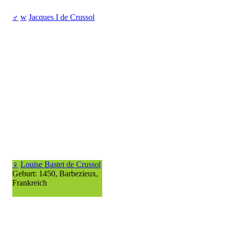
♂
w
Jacques I de Crussol
♀
Louise Bastet de Crussol
Geburt: 1450, Barbezieux,
Frankreich