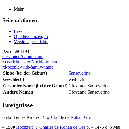
Mehr
Seitenaktionen
Lesen
Quelltext anzeigen
Versionsgeschichte
Person:861191
Gesamter Stammbaum
Verzeichnis der Nachkommen
rd-people-with-family-name
Sippe (bei der Geburt)
Sanseverino
Geschlecht
weiblich
Gesamter Name (bei der Geburt)
Giovanna Sanseverino
Andere Namen
Giovanna Sanseverino
Ereignisse
Geburt eines Kindes:
♀
w
Claude de Rohan-Gié
~ 1500
Hochzeit
:
♂
Charles de Rohan de Gie
b. ~ 1475 d. 6 Mai