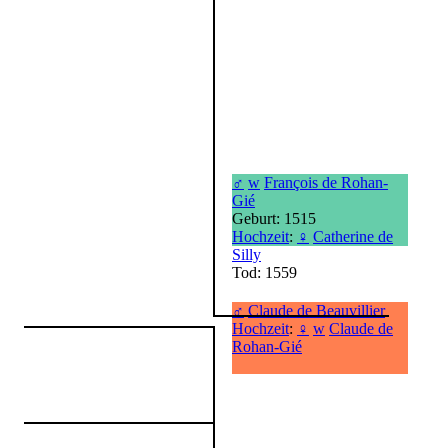
♂
w
François de Rohan-
Gié
Geburt: 1515
Hochzeit
:
♀
Catherine de
Silly
Tod: 1559
♂
Claude de Beauvillier
Hochzeit
:
♀
w
Claude de
Rohan-Gié