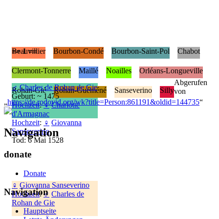
== 1 ==
Beauvillier
Bourbon-Condé
Bourbon-Saint-Pol
Chabot
Clermont-Tonnerre
Maillé
Noailles
Orléans-Longueville
Abgerufen
♂
Charles de Rohan de Gie
Rohan-Gié
Rohan-Guéméné
Sanseverino
Silly
von
Geburt: ~ 1475
„
https://de.rodovid.org/wk?title=Person:861191&oldid=144735
“
Hochzeit
:
♀
Charlotte
d'Armagnac
Hochzeit
:
♀
Giovanna
Navigation
Sanseverino
Tod: 6 Mai 1528
donate
Donate
♀
Giovanna Sanseverino
Navigation
Hochzeit
:
♂
Charles de
Rohan de Gie
Hauptseite