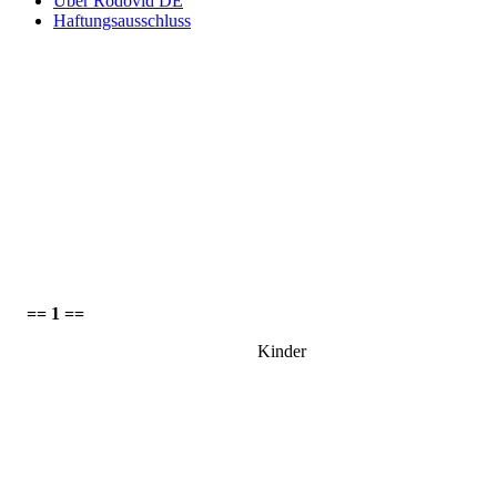
Über Rodovid DE
Haftungsausschluss
== 1 ==
Kinder