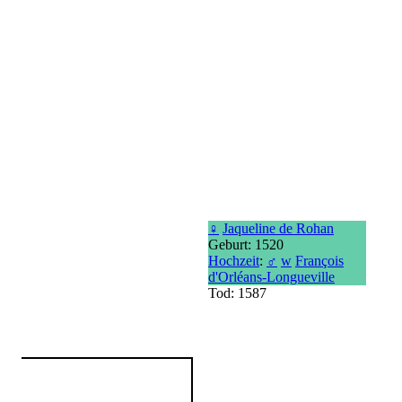
♀
Jaqueline de Rohan
Geburt: 1520
Hochzeit
:
♂
w
François
d'Orléans-Longueville
Tod: 1587