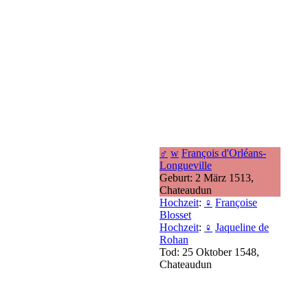
♂
w
François d'Orléans-
Longueville
Geburt: 2 März 1513,
Chateaudun
Hochzeit
:
♀
Françoise
Blosset
Hochzeit
:
♀
Jaqueline de
Rohan
Tod: 25 Oktober 1548,
Chateaudun