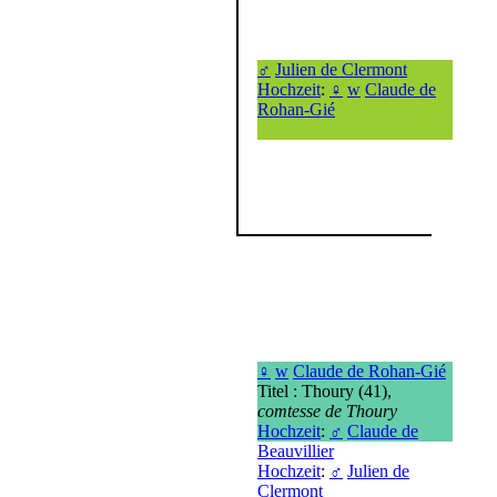
♂
Julien de Clermont
Hochzeit
:
♀
w
Claude de
Rohan-Gié
♀
w
Claude de Rohan-Gié
Titel : Thoury (41),
comtesse de Thoury
Hochzeit
:
♂
Claude de
Beauvillier
Hochzeit
:
♂
Julien de
Clermont