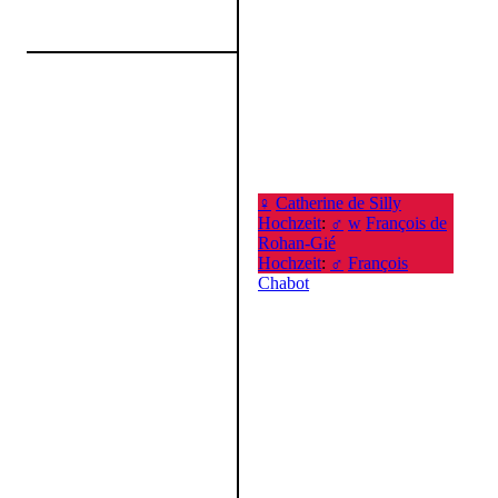
♀
Catherine de Silly
Hochzeit
:
♂
w
François de
Rohan-Gié
Hochzeit
:
♂
François
Chabot