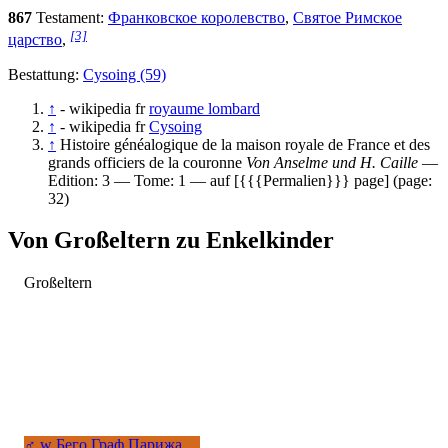
867
Testament:
Франковское королевство
,
Святое Римское
[3]
царство
,
Bestattung:
Cysoing (59)
↑
- wikipedia fr
royaume lombard
↑
- wikipedia fr
Cysoing
↑
Histoire généalogique de la maison royale de France et des
grands officiers de la couronne
Von Anselme und H. Caille
—
Edition: 3 — Tome: 1 — auf [{{{Permalien}}} page] (page:
32)
Von Großeltern zu Enkelkinder
Großeltern
♂
w
Бего Граф Парижа