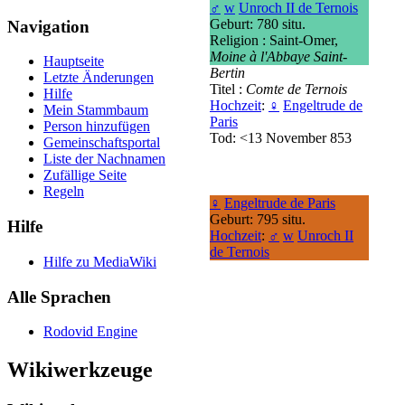
♂
w
Unroch II de Ternois
Geburt: 780 situ.
Navigation
Religion : Saint-Omer,
Moine à l'Abbaye Saint-
Hauptseite
Bertin
Letzte Änderungen
Titel :
Comte de Ternois
Hilfe
Hochzeit
:
♀
Engeltrude de
Mein Stammbaum
Paris
Person hinzufügen
Tod: <13 November 853
Gemeinschafts­portal
Liste der Nachnamen
Zufällige Seite
Regeln
♀
Engeltrude de Paris
Geburt: 795 situ.
Hilfe
Hochzeit
:
♂
w
Unroch II
de Ternois
Hilfe zu MediaWiki
Alle Sprachen
Rodovid Engine
Wikiwerkzeuge