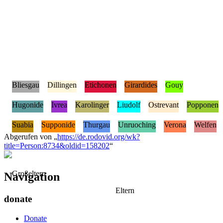
Bliesgau
Dillingen
Etichonen
Girardides
Gouy
Hugonide
Ivrea
Karolinger
Liudolf
Ostrevant
Popponen
Suabia
Supponide
Thurgau
Unruoching
Verona
Welfen
Abgerufen von „
https://de.rodovid.org/wk?
title=Person:8734&oldid=158202
“
Großeltern
Navigation
Eltern
donate
Donate