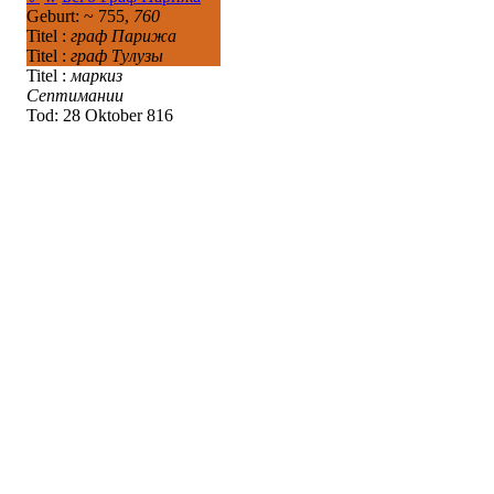
Geburt: ~ 755,
760
Titel :
граф Парижа
Titel :
граф Тулузы
Titel :
маркиз
Септимании
Tod: 28 Oktober 816