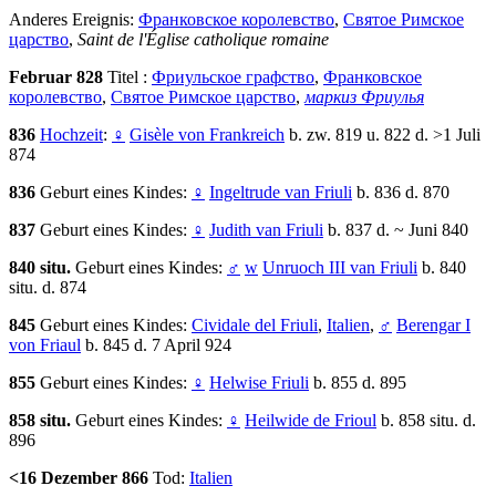
Anderes Ereignis:
Франковское королевство
,
Святое Римское
царство
,
Saint de l'Église catholique romaine
Februar 828
Titel :
Фриульское графство
,
Франковское
королевство
,
Святое Римское царство
,
маркиз Фриулья
836
Hochzeit
:
♀
Gisèle von Frankreich
b. zw. 819 u. 822 d. >1 Juli
874
836
Geburt eines Kindes:
♀
Ingeltrude van Friuli
b. 836 d. 870
837
Geburt eines Kindes:
♀
Judith van Friuli
b. 837 d. ~ Juni 840
840 situ.
Geburt eines Kindes:
♂
w
Unruoch III van Friuli
b. 840
situ. d. 874
845
Geburt eines Kindes:
Cividale del Friuli
,
Italien
,
♂
Berengar I
von Friaul
b. 845 d. 7 April 924
855
Geburt eines Kindes:
♀
Helwise Friuli
b. 855 d. 895
858 situ.
Geburt eines Kindes:
♀
Heilwide de Frioul
b. 858 situ. d.
896
<16 Dezember 866
Tod:
Italien