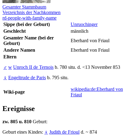
Gesamter Stammbaum
Verzeichnis der Nachkommen
rd-people-with-family-name
Sippe (bei der Geburt)
Unruochinger
Geschlecht
männlich
Gesamter Name (bei der
Eberhard von Friaul
Geburt)
Andere Namen
Eberhard von Friaul
Eltern
♂
w
Unroch II de Ternois
b. 780 situ. d. <13 November 853
♀
Engeltrude de Paris
b. 795 situ.
wikipedia:de:Eberhard von
Wiki-page
Friaul
Ereignisse
zw. 805 u. 810
Geburt:
Geburt eines Kindes:
♀
Judith de Frioul
d. ~ 874