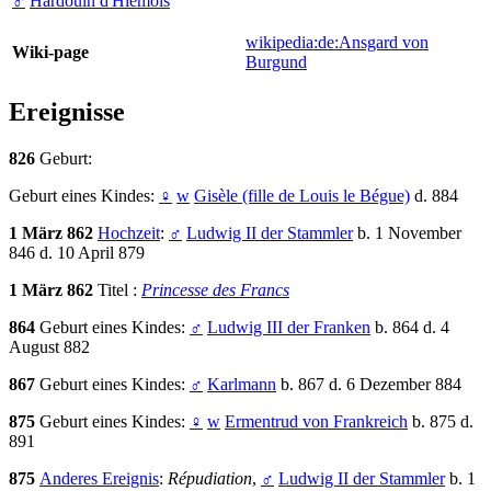
♂
Hardoüin d'Hiémois
wikipedia:de:Ansgard von
Wiki-page
Burgund
Ereignisse
826
Geburt:
Geburt eines Kindes:
♀
w
Gisèle (fille de Louis le Bégue)
d. 884
1 März 862
Hochzeit
:
♂
Ludwig II der Stammler
b. 1 November
846 d. 10 April 879
1 März 862
Titel :
Princesse des Francs
864
Geburt eines Kindes:
♂
Ludwig III der Franken
b. 864 d. 4
August 882
867
Geburt eines Kindes:
♂
Karlmann
b. 867 d. 6 Dezember 884
875
Geburt eines Kindes:
♀
w
Ermentrud von Frankreich
b. 875 d.
891
875
Anderes Ereignis
:
Répudiation
,
♂
Ludwig II der Stammler
b. 1