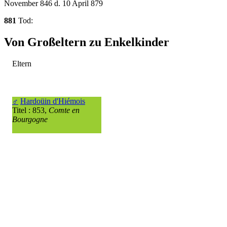
November 846 d. 10 April 879
881
Tod:
Von Großeltern zu Enkelkinder
Eltern
♂
Hardoüin d'Hiémois
Titel : 853,
Comte en
Bourgogne