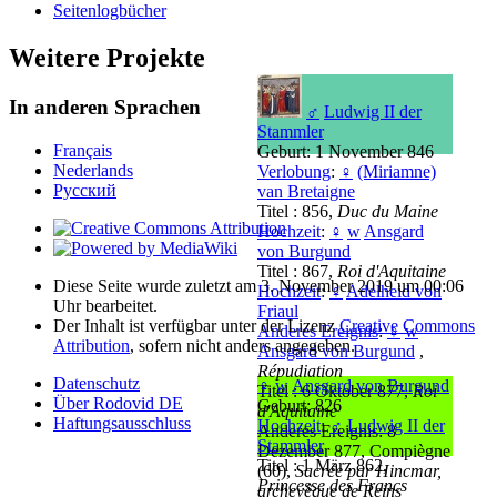
Seitenlogbücher
Weitere Projekte
In anderen Sprachen
♂
Ludwig II der
Stammler
Français
Geburt: 1 November 846
Nederlands
Verlobung
:
♀
(Miriamne)
Русский
van Bretaigne
Titel : 856,
Duc du Maine
Hochzeit
:
♀
w
Ansgard
von Burgund
Titel : 867,
Roi d'Aquitaine
Diese Seite wurde zuletzt am 3. November 2019 um 00:06
Hochzeit
:
♀
Adelheid von
Uhr bearbeitet.
Friaul
Der Inhalt ist verfügbar unter der Lizenz
Creative Commons
Anderes Ereignis
:
♀
w
Attribution
, sofern nicht anders angegeben.
Ansgard von Burgund
,
Répudiation
Datenschutz
♀
w
Ansgard von Burgund
Titel : 6 Oktober 877,
Roi
Über Rodovid DE
Geburt: 826
d'Aquitaine
Haftungsausschluss
Hochzeit
:
♂
Ludwig II der
Anderes Ereignis: 8
Stammler
Dezember 877, Compiègne
Titel : 1 März 862,
(60),
Sacrée par Hincmar,
Princesse des Francs
archevêque de Reins