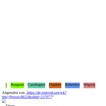
-
Burgund
Carolingien
Franken
Robertien
Wigerik
Abgerufen von „
https://de.rodovid.org/wk?
title=Person:8822&oldid=237077
“
Eltern