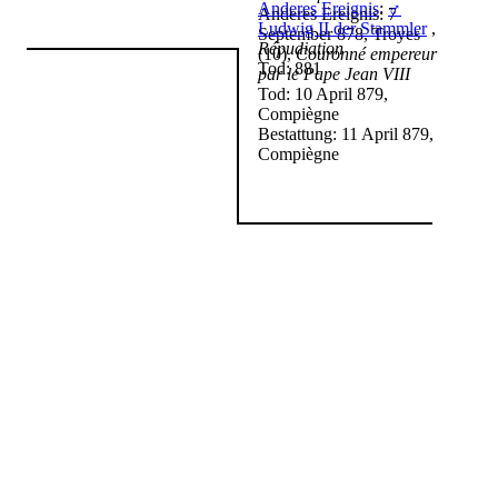
Anderes Ereignis
:
♂
Anderes Ereignis: 7
Ludwig II der Stammler
,
September 878, Troyes
Répudiation
(10),
Couronné empereur
Tod: 881
par le Pape Jean VIII
Tod: 10 April 879,
Compiègne
Bestattung: 11 April 879,
Compiègne