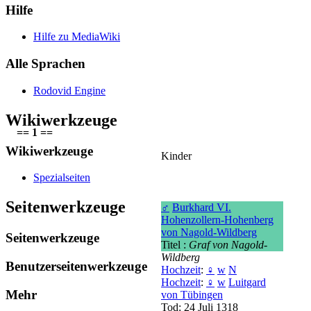
Hilfe
Hilfe zu MediaWiki
Alle Sprachen
Rodovid Engine
Wikiwerkzeuge
== 1 ==
Wikiwerkzeuge
Kinder
Spezialseiten
Seitenwerkzeuge
♂
Burkhard VI.
Hohenzollern-Hohenberg
von Nagold-Wildberg
Seitenwerkzeuge
Titel :
Graf von Nagold-
Wildberg
Benutzerseitenwerkzeuge
Hochzeit
:
♀
w
N
Hochzeit
:
♀
w
Luitgard
Mehr
von Tübingen
Tod: 24 Juli 1318