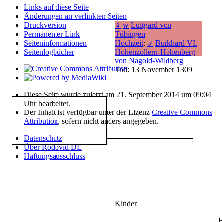
Links auf diese Seite
Änderungen an verlinkten Seiten
♀
w
Luitgard von
Druckversion
Tübingen
Permanenter Link
Hochzeit
:
♂
Burkhard VI.
Seiten­­informationen
Hohenzollern-Hohenberg
Seitenlogbücher
von Nagold-Wildberg
Tod: 13 November 1309
Diese Seite wurde zuletzt am 21. September 2014 um 09:04
Uhr bearbeitet.
Der Inhalt ist verfügbar unter der Lizenz
Creative Commons
Attribution
, sofern nicht anders angegeben.
Datenschutz
Über Rodovid DE
Haftungsausschluss
Kinder
E