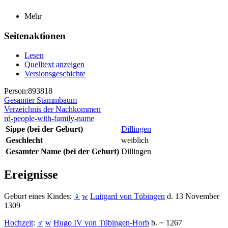
Mehr
Seitenaktionen
Lesen
Quelltext anzeigen
Versionsgeschichte
Person:893818
Gesamter Stammbaum
Verzeichnis der Nachkommen
rd-people-with-family-name
Sippe (bei der Geburt)
Dillingen
Geschlecht
weiblich
Gesamter Name (bei der Geburt)
Dillingen
Ereignisse
Geburt eines Kindes:
♀
w
Luitgard von Tübingen
d. 13 November
1309
Hochzeit
:
♂
w
Hugo IV von Tübingen-Horb
b. ~ 1267