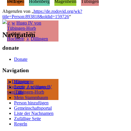
== 1 ==
Dillingen
Hohenberg
Magenheim
Tübingen
Abgerufen von „
https://de.rodovid.org/wk?
title=Person:893818&oldid=159726
“
♂
w
Hugo IV von
Tübingen-Horb
Navigation
Geburt: ~ 1267
Hochzeit
:
♀
Dillingen
donate
Donate
Navigation
♀
Dillingen
Hauptseite
Hochzeit
:
♂
w
Hugo IV
Letzte Änderungen
von Tübingen-Horb
Hilfe
Mein Stammbaum
Person hinzufügen
Gemeinschafts­portal
Liste der Nachnamen
Zufällige Seite
Regeln