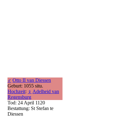
♂
Otto II van Diessen
Geburt: 1055 situ.
Hochzeit
:
♀
Adelheid van
Regensburg
Tod: 24 April 1120
Bestattung: St Stefan te
Diessen