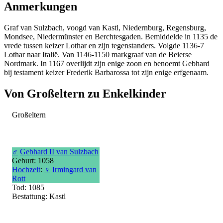
Anmerkungen
Graf van Sulzbach, voogd van Kastl, Niedernburg, Regensburg,
Mondsee, Niedermünster en Berchtesgaden. Bemiddelde in 1135 de
vrede tussen keizer Lothar en zijn tegenstanders. Volgde 1136-7
Lothar naar Italië. Van 1146-1150 markgraaf van de Beierse
Nordmark. In 1167 overlijdt zijn enige zoon en benoemt Gebhard
bij testament keizer Frederik Barbarossa tot zijn enige erfgenaam.
Von Großeltern zu Enkelkinder
Großeltern
♂
Gebhard II van Sulzbach
Geburt: 1058
Hochzeit
:
♀
Irmingard van
Rott
Tod: 1085
Bestattung: Kastl