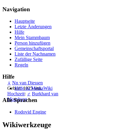
Navigation
Hauptseite
Letzte Änderungen
Hilfe
Mein Stammbaum
Person hinzufügen
Gemeinschafts­portal
Liste der Nachnamen
Zufällige Seite
Regeln
Hilfe
♀
Nn van Diessen
Geburt: 1025 situ.
Hilfe zu MediaWiki
Hochzeit
:
♂
Burkhard van
Moosburg
Alle Sprachen
Rodovid Engine
Wikiwerkzeuge