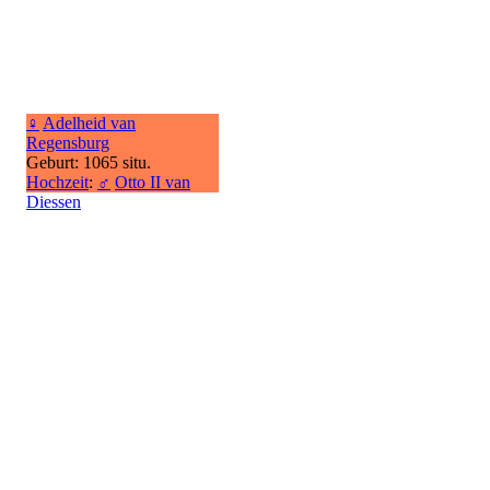
♀
Adelheid van
Regensburg
Geburt: 1065 situ.
Hochzeit
:
♂
Otto II van
Diessen