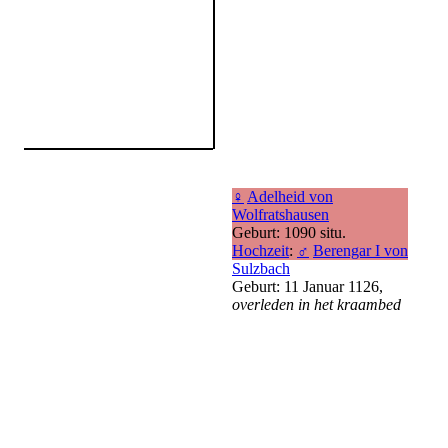
♀
Adelheid von
Wolfratshausen
Geburt: 1090 situ.
Hochzeit
:
♂
Berengar I von
Sulzbach
Geburt: 11 Januar 1126,
overleden in het kraambed