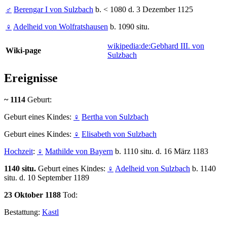
♂
Berengar I von Sulzbach
b. < 1080 d. 3 Dezember 1125
♀
Adelheid von Wolfratshausen
b. 1090 situ.
wikipedia:de:Gebhard III. von
Wiki-page
Sulzbach
Ereignisse
~ 1114
Geburt:
Geburt eines Kindes:
♀
Bertha von Sulzbach
Geburt eines Kindes:
♀
Elisabeth von Sulzbach
Hochzeit
:
♀
Mathilde von Bayern
b. 1110 situ. d. 16 März 1183
1140 situ.
Geburt eines Kindes:
♀
Adelheid von Sulzbach
b. 1140
situ. d. 10 September 1189
23 Oktober 1188
Tod:
Bestattung:
Kastl