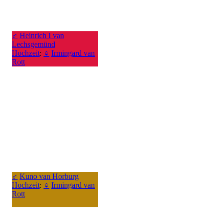
♂
Heinrich I van
Lechsgemünd
Hochzeit
:
♀
Irmingard van
Rott
♂
Kuno van Horburg
Hochzeit
:
♀
Irmingard van
Rott