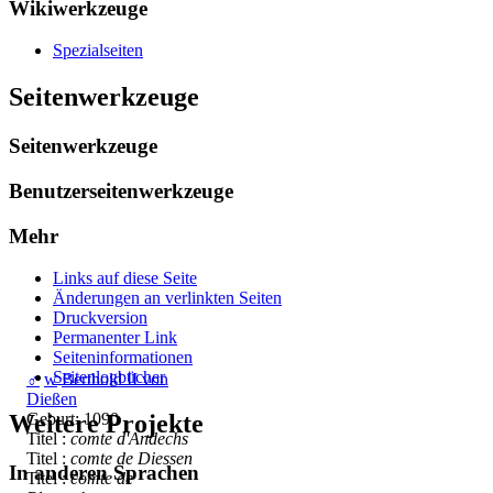
Wikiwerkzeuge
Spezialseiten
Seitenwerkzeuge
Seitenwerkzeuge
Benutzerseitenwerkzeuge
Mehr
Links auf diese Seite
Änderungen an verlinkten Seiten
Druckversion
Permanenter Link
Seiten­­informationen
Seitenlogbücher
♂
w
Berthold II von
Dießen
Geburt: 1090
Weitere Projekte
Titel :
comte d'Andechs
Titel :
comte de Diessen
In anderen Sprachen
Titel :
comte de