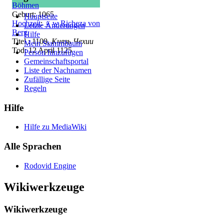
Böhmen
Geburt: 1065
Hauptseite
Hochzeit
:
♀
w
Richeza von
Letzte Änderungen
Berg
Hilfe
Titel : 1109,
Князь Чехии
Mein Stammbaum
Tod: 12 April 1125
Person hinzufügen
Gemeinschafts­portal
Liste der Nachnamen
Zufällige Seite
Regeln
Hilfe
Hilfe zu MediaWiki
Alle Sprachen
Rodovid Engine
Wikiwerkzeuge
Wikiwerkzeuge