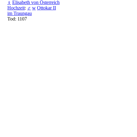
♀
Elisabeth von Österreich
Hochzeit
:
♂
w
Ottokar II
im Traungau
Tod: 1107