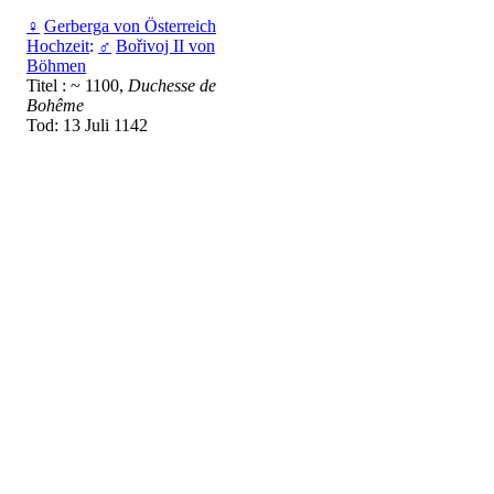
♀
Gerberga von Österreich
Hochzeit
:
♂
Bořivoj II von
Böhmen
Titel : ~ 1100,
Duchesse de
Bohême
Tod: 13 Juli 1142