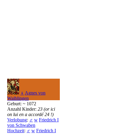
♀
Agnes von
Waiblingen
Geburt: ~ 1072
Anzahl Kinder:
23 (or ici
on lui en a accordé 24 !)
Verlobung
:
♂
w
Friedrich I
von Schwaben
Hochzeit
:
♂
w
Friedrich I