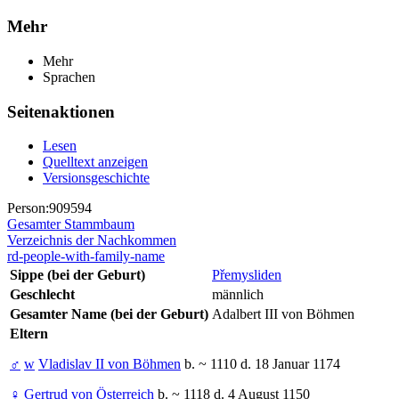
Mehr
Mehr
Sprachen
Seitenaktionen
Lesen
Quelltext anzeigen
Versionsgeschichte
Person:909594
Gesamter Stammbaum
Verzeichnis der Nachkommen
rd-people-with-family-name
Sippe (bei der Geburt)
Přemysliden
Geschlecht
männlich
Gesamter Name (bei der Geburt)
Adalbert III von Böhmen
Eltern
♂
w
Vladislav II von Böhmen
b. ~ 1110 d. 18 Januar 1174
♀
Gertrud von Österreich
b. ~ 1118 d. 4 August 1150