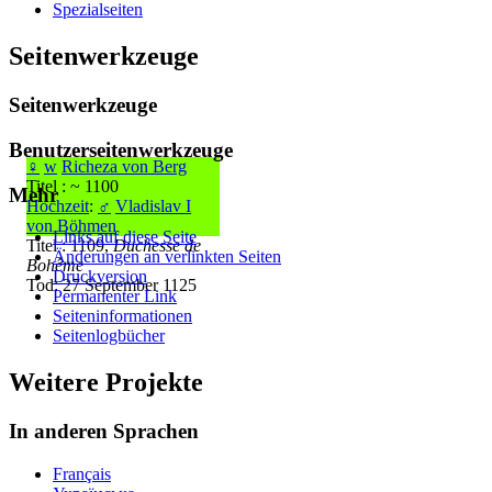
Spezialseiten
Seitenwerkzeuge
Seitenwerkzeuge
Benutzerseitenwerkzeuge
♀
w
Richeza von Berg
Titel : ~ 1100
Mehr
Hochzeit
:
♂
Vladislav I
von Böhmen
Links auf diese Seite
Titel : 1109,
Duchesse de
Änderungen an verlinkten Seiten
Bohême
Druckversion
Tod: 27 September 1125
Permanenter Link
Seiten­­informationen
Seitenlogbücher
Weitere Projekte
In anderen Sprachen
Français