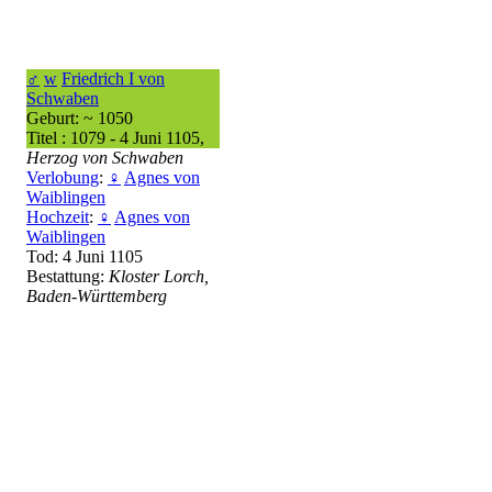
♂
w
Friedrich I von
Schwaben
Geburt: ~ 1050
Titel : 1079 - 4 Juni 1105,
Herzog von Schwaben
Verlobung
:
♀
Agnes von
Waiblingen
Hochzeit
:
♀
Agnes von
Waiblingen
Tod: 4 Juni 1105
Bestattung:
Kloster Lorch,
Baden-Württemberg