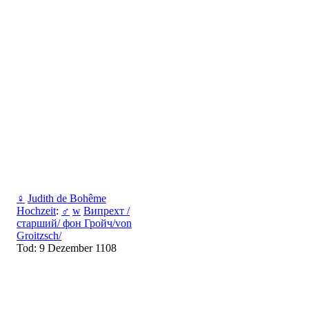
♀
Judith de Bohême
Hochzeit
:
♂
w
Випрехт /
старший/ фон Гройч/von
Groitzsch/
Tod: 9 Dezember 1108