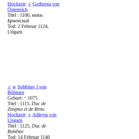
Hochzeit
:
♀
Gerberga von
Österreich
Titel : 1100,
князь
Брненский
Tod: 2 Februar 1124,
Ungarn
♂
w
Soběslav I von
Böhmen
Geburt: ~ 1075
Titel : 1115,
Duc de
Znojmo et de Brno
Hochzeit
:
♀
Adleyta von
Ungarn
Titel : 1125,
Duc de
Bohême
Tod: 14 Februar 1140