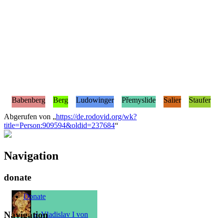
Babenberg
Berg
Ludowinger
Přemyslide
Salier
Staufer
Abgerufen von „
https://de.rodovid.org/wk?
title=Person:909594&oldid=237684
“
Navigation
donate
Donate
Navigation
♂
Vladislav I von