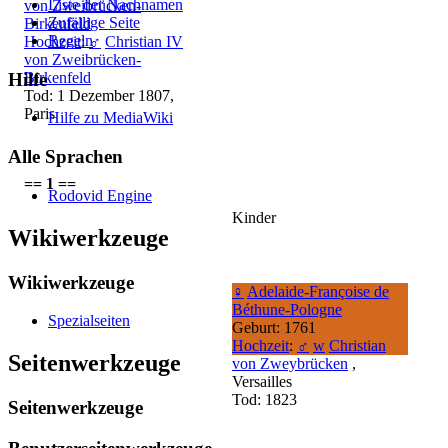
Liste der Nachnamen
von Zweibrücken-
Zufällige Seite
Birkenfeld
Regeln
Hochzeit
:
♂
Christian IV
von Zweibrücken-
Hilfe
Birkenfeld
Tod: 1 Dezember 1807,
Paris
Hilfe zu MediaWiki
Alle Sprachen
== 1 ==
Rodovid Engine
Kinder
Wikiwerkzeuge
Wikiwerkzeuge
♀
Adelaide-Françoise de
Béthune-Pologne
Spezialseiten
Geburt: 1761
Hochzeit
:
♂
w
Christian
Seitenwerkzeuge
von Zweybrücken
,
Versailles
Tod: 1823
Seitenwerkzeuge