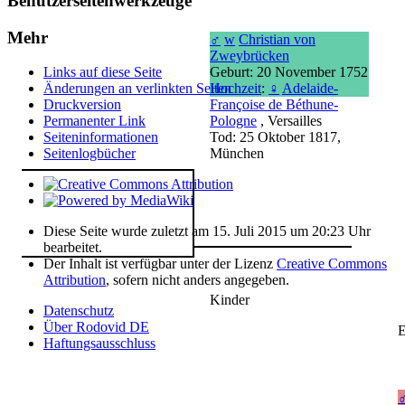
Benutzerseitenwerkzeuge
Mehr
♂
w
Christian von
Zweybrücken
Geburt: 20 November 1752
Links auf diese Seite
Hochzeit
:
♀
Adelaide-
Änderungen an verlinkten Seiten
Françoise de Béthune-
Druckversion
Pologne
, Versailles
Permanenter Link
Tod: 25 Oktober 1817,
Seiten­­informationen
München
Seitenlogbücher
Diese Seite wurde zuletzt am 15. Juli 2015 um 20:23 Uhr
bearbeitet.
Der Inhalt ist verfügbar unter der Lizenz
Creative Commons
Attribution
, sofern nicht anders angegeben.
Kinder
Datenschutz
Über Rodovid DE
E
Haftungsausschluss