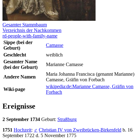
Gesamter Stammbaum
Verzeichnis der Nachkommen
rd-people-with-family-name
Sippe (bei der
Camasse
Geburt)
Geschlecht
weiblich
Gesamter Name
Marianne Camasse
(bei der Geburt)
Maria Johanna Francisca (genannt Marianne)
Andere Namen
Camasse, Gräfin von Forbach
wikipedia:de:Marianne Camasse, Gräfin von
Wiki-page
Forbach
Ereignisse
2 September 1734
Geburt:
Straßburg
1751
Hochzeit
:
♂
Christian IV von Zweibrücken-Birkenfeld
b. 16
September 1722 d. 5 November 1775