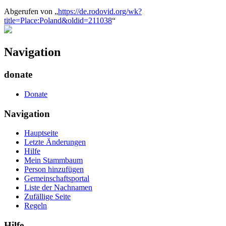
Abgerufen von „
https://de.rodovid.org/wk?
title=Place:Poland&oldid=211038
“
Navigation
donate
Donate
Navigation
Hauptseite
Letzte Änderungen
Hilfe
Mein Stammbaum
Person hinzufügen
Gemeinschafts­portal
Liste der Nachnamen
Zufällige Seite
Regeln
Hilfe