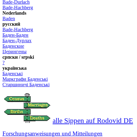
Bade-Durlach
Bade-Hachberg
Nederlands
Baden
русский
Bade-Hachberg
Баден-Баден
Баден-Дурлах
Баденские
Церингены
српски / srpski
?
українська
Баденські
Маркграфи Баденські
Старшиничі Баденські
alle Sippen auf Rodovid DE
Forschungsanweisungen und Mitteilungen