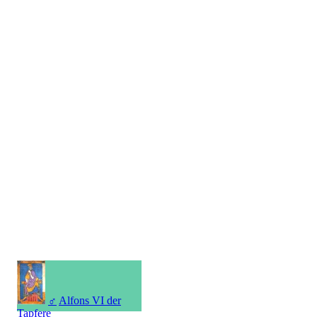
♂
Alfons VI der
Tapfere