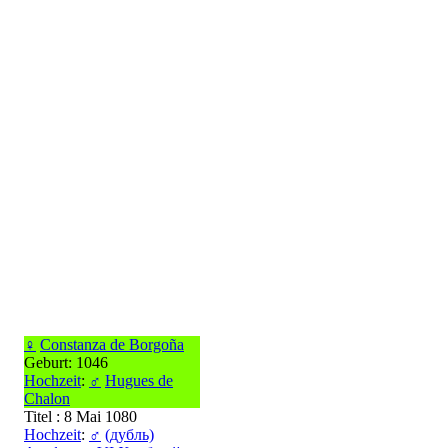
♀
Constanza de Borgoña
Geburt: 1046
Hochzeit
:
♂
Hugues de
Chalon
Titel : 8 Mai 1080
Hochzeit
:
♂
(дубль)