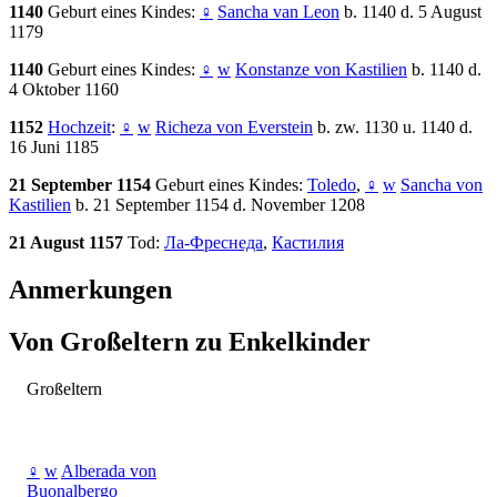
1140
Geburt eines Kindes:
♀
Sancha van Leon
b. 1140 d. 5 August
1179
1140
Geburt eines Kindes:
♀
w
Konstanze von Kastilien
b. 1140 d.
4 Oktober 1160
1152
Hochzeit
:
♀
w
Richeza von Everstein
b. zw. 1130 u. 1140 d.
16 Juni 1185
21 September 1154
Geburt eines Kindes:
Toledo
,
♀
w
Sancha von
Kastilien
b. 21 September 1154 d. November 1208
21 August 1157
Tod:
Ла-Фреснеда
,
Кастилия
Anmerkungen
Von Großeltern zu Enkelkinder
Großeltern
♀
w
Alberada von
Buonalbergo