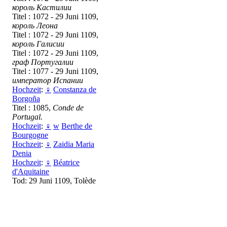
король Кастилии
Titel : 1072 - 29 Juni 1109,
король Леона
Titel : 1072 - 29 Juni 1109,
король Галисии
Titel : 1072 - 29 Juni 1109,
граф Португалии
Titel : 1077 - 29 Juni 1109,
император Испании
Hochzeit
:
♀
Constanza de
Borgoña
Titel : 1085,
Conde de
Portugal.
Hochzeit
:
♀
w
Berthe de
Bourgogne
Hochzeit
:
♀
Zaidia Maria
Denia
Hochzeit
:
♀
Béatrice
d'Aquitaine
Tod: 29 Juni 1109, Tolède