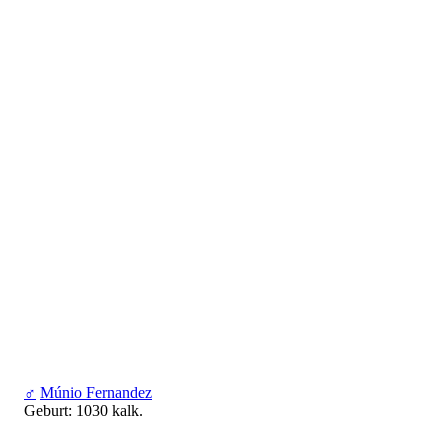
♂
Múnio Fernandez
Geburt: 1030 kalk.