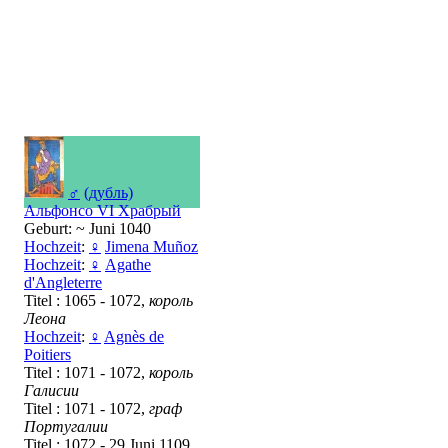
♂
(дубль)
Альфонсо VI Храбрый
Geburt: ~ Juni 1040
Hochzeit
:
♀
Jimena Muñoz
Hochzeit
:
♀
Аgathe
d'Angleterre
Titel : 1065 - 1072,
король
Леона
Hochzeit
:
♀
Agnès de
Poitiers
Titel : 1071 - 1072,
король
Галисии
Titel : 1071 - 1072,
граф
Португалии
Titel : 1072 - 29 Juni 1109,