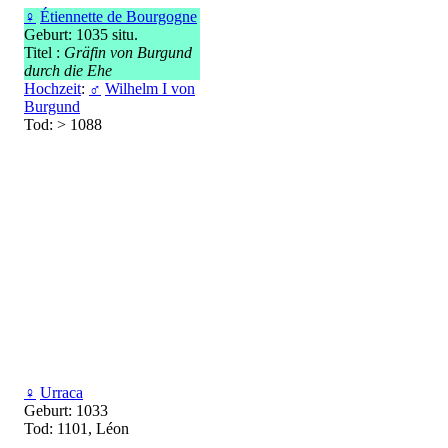
♀
Étiennette de Bourgogne
Geburt: 1035 situ.
Titel :
Gräfin von Burgund
durch die Ehe
Hochzeit
:
♂
Wilhelm I von
Burgund
Tod: > 1088
♀
Urraca
Geburt: 1033
Tod: 1101, Léon