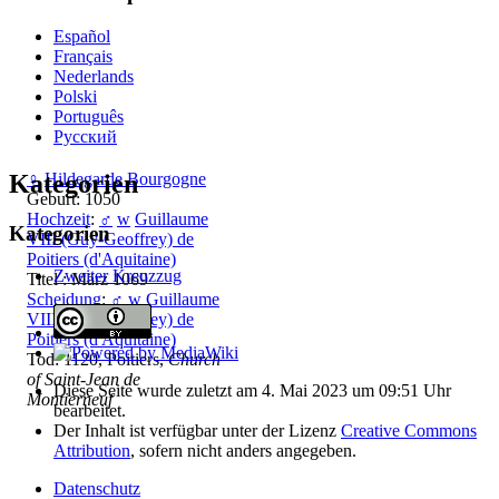
Español
Français
Nederlands
Polski
Português
Русский
Kategorien
♀
Hildegarde Bourgogne
Geburt: 1050
Hochzeit
:
♂
w
Guillaume
Kategorien
VIII (Guy-Geoffrey) de
Poitiers (d'Aquitaine)
Zweiter Kreuzzug
Titel : März 1069
Scheidung
:
♂
w
Guillaume
VIII (Guy-Geoffrey) de
Poitiers (d'Aquitaine)
Tod: 1120, Poitiers,
Church
of Saint-Jean de
Diese Seite wurde zuletzt am 4. Mai 2023 um 09:51 Uhr
Montierneuf
bearbeitet.
Der Inhalt ist verfügbar unter der Lizenz
Creative Commons
Attribution
, sofern nicht anders angegeben.
Datenschutz