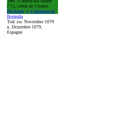
Titel : Chalon-sur-Saône
(71),
comte de Chalon
Hochzeit
:
♀
Constanza de
Borgoña
Tod: zw. November 1079
u. Dezember 1079,
Espagne