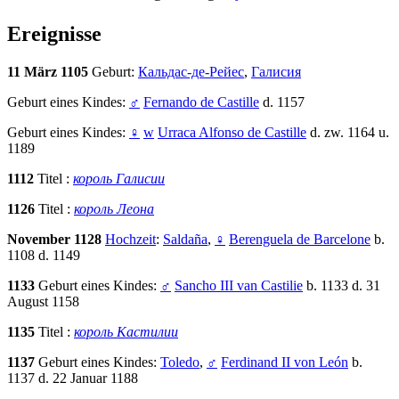
Ereignisse
11 März 1105
Geburt:
Кальдас-де-Рейес
,
Галиcия
Geburt eines Kindes:
♂
Fernando de Castille
d. 1157
Geburt eines Kindes:
♀
w
Urraca Alfonso de Castille
d. zw. 1164 u.
1189
1112
Titel :
король Галисии
1126
Titel :
король Леона
November 1128
Hochzeit
:
Saldaña
,
♀
Berenguela de Barcelone
b.
1108 d. 1149
1133
Geburt eines Kindes:
♂
Sancho III van Castilie
b. 1133 d. 31
August 1158
1135
Titel :
король Кастилии
1137
Geburt eines Kindes:
Toledo
,
♂
Ferdinand II von León
b.
1137 d. 22 Januar 1188