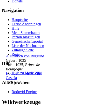
Donate
Navigation
Hauptseite
Letzte Änderungen
Hilfe
Mein Stammbaum
Person hinzufügen
Gemeinschafts­portal
Liste der Nachnamen
Zufällige Seite
Regeln
♂
Heinrich von Burgund
Geburt: 1035
Hilfe
Titel : 1035,
Prince de
Bourgogne
Hilfe zu MediaWiki
Hochzeit
:
♀
Beatriz de
Castela
Alle Sprachen
Tod: 1074
Rodovid Engine
Wikiwerkzeuge