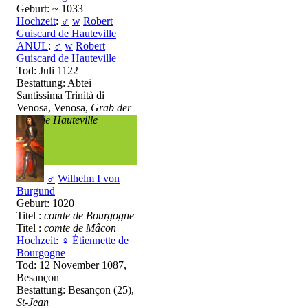
Geburt: ~ 1033
Hochzeit
:
♂
w
Robert
Guiscard de Hauteville
ANUL
:
♂
w
Robert
Guiscard de Hauteville
Tod: Juli 1122
Bestattung: Abtei
Santissima Trinità di
Venosa, Venosa,
Grab der
Familie Hauteville
♂
Wilhelm I von
Burgund
Geburt: 1020
Titel :
comte de Bourgogne
Titel :
comte de Mâcon
Hochzeit
:
♀
Étiennette de
Bourgogne
Tod: 12 November 1087,
Besançon
Bestattung: Besançon (25),
St-Jean