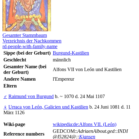
Gesamter Stammbaum
Verzeichnis der Nachkommen
rd-people-with-family-name
Sippe (bei der Geburt)
Burgund-Kastilien
Geschlecht
männlich
Gesamter Name (bei
Alfons VII von León und Kastilien
der Geburt)
Andere Namen
l'Empereur
Eltern
♂
Raimund von Burgund
b. ~ 1070 d. 24 Mai 1107
♀
Urraca von León, Galicien und Kastilien
b. 24 Juni 1081 d. 11
März 1126
Wiki-page
wikipedia:de:Alfons VII. (León)
GEDCOM::
AdriaenAlbout.ged::INDI
Reference numbers
@I52824@::
Kjansen