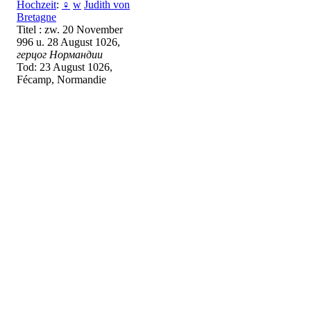
Hochzeit
:
♀
w
Judith von
Bretagne
Titel : zw. 20 November
996 u. 28 August 1026,
герцог Нормандии
Tod: 23 August 1026,
Fécamp, Normandie