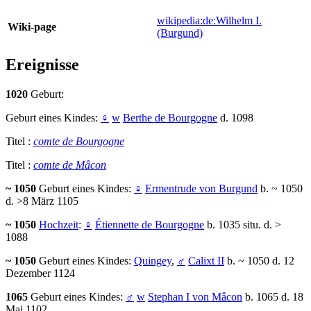
wikipedia:de:Wilhelm I.
Wiki-page
(Burgund)
Ereignisse
1020
Geburt:
Geburt eines Kindes:
♀
w
Berthe de Bourgogne
d. 1098
Titel :
comte de Bourgogne
Titel :
comte de Mâcon
~ 1050
Geburt eines Kindes:
♀
Ermentrude von Burgund
b. ~ 1050
d. >8 März 1105
~ 1050
Hochzeit
:
♀
Étiennette de Bourgogne
b. 1035 situ. d. >
1088
~ 1050
Geburt eines Kindes:
Quingey
,
♂
Calixt II
b. ~ 1050 d. 12
Dezember 1124
1065
Geburt eines Kindes:
♂
w
Stephan I von Mâcon
b. 1065 d. 18
Mai 1102