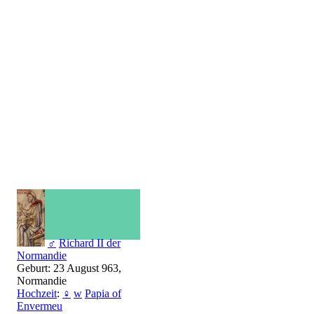
♂
Richard II der
Normandie
Geburt: 23 August 963,
Normandie
Hochzeit
:
♀
w
Papia of
Envermeu