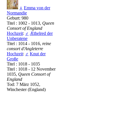
♀
Emma von der
Normandie
Geburt: 980
Titel : 1002 - 1013,
Queen
Consort of England
Hochzeit
:
♂
Æthelred der
Unberatene
Titel : 1014 - 1016,
reine
consort d'Angleterre
Hochzeit
:
♂
Knut der
Große
Titel : 1018 - 1035
Titel : 1018 - 12 November
1035,
Queen Consort of
England
Tod: 7 März 1052,
Winchester (England)