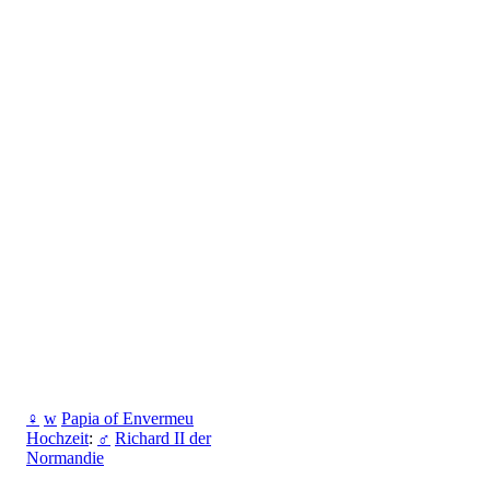
♀
w
Papia of Envermeu
Hochzeit
:
♂
Richard II der
Normandie