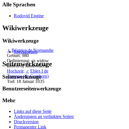
Alle Sprachen
Rodovid Engine
Wikiwerkzeuge
Wikiwerkzeuge
♀
Béatrice de Normandie
Spezialseiten
Geburt: 980
Ordinierung:
as widow
Seitenwerkzeuge
abbess of Montvilliers
Hochzeit
:
♂
Ebles I de
Turenne (de Comborn)
Seitenwerkzeuge
Tod: 18 Januar 1035
Benutzerseitenwerkzeuge
Mehr
Links auf diese Seite
Änderungen an verlinkten Seiten
Druckversion
Permanenter Link