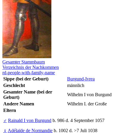
Gesamter Stammbaum
Verzeichnis der Nachkommen
rd-people-with-family-name
Sippe (bei der Geburt)
Burgund-Ivrea
Geschlecht
männlich
Gesamter Name (bei der
Wilhelm I von Burgund
Geburt)
Andere Namen
Wilhelm I. der Große
Eltern
♂
Rainald I von Burgund
b. 986 d. 4 September 1057
♀
Adélaïde de Normandie
b. 1002 d. >7 Juli 1038