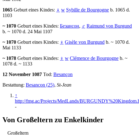
1065
Geburt eines Kindes:
♀
w
Sybille de Bourgogne
b. 1065 d.
1103
~ 1070
Geburt eines Kindes:
Безансон
,
♂
Raimund von Burgund
b. ~ 1070 d. 24 Mai 1107
~ 1070
Geburt eines Kindes:
♀
Gisèle von Burgund
b. ~ 1070 d.
Mai 1133
~ 1078
Geburt eines Kindes:
♀
w
Clémence de Bourgogne
b. ~
1078 d. ~ 1133
12 November 1087
Tod:
Besançon
Bestattung:
Besançon (25)
,
St-Jean
↑
http://fmg.ac/Projects/MedLands/BURGUNDY%20Kingdom.h
-
Von Großeltern zu Enkelkinder
Großeltern