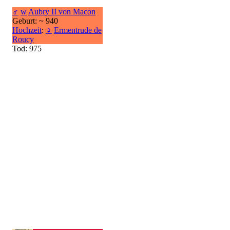
♂
w
Aubry II von Macon
Geburt: ~ 940
Hochzeit
:
♀
Ermentrude de
Roucy
Tod: 975