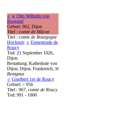
♂
w
Otto Wilhelm von
Burgund
Geburt: 962, Dijon
Titel :
comte de Mâcon
Titel :
comte de Bourgogne
Hochzeit
:
♀
Ermentrude de
Roucy
Tod: 21 September 1026,
Dijon
Bestattung: Kathedrale von
Dijon, Dijon, Frankreich,
St
Benignus
♂
Giselbert 1er de Roucy
Geburt: ~ 956
Titel : 967,
comte de Roucy
Tod: 991 - 1000