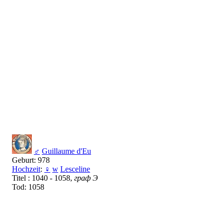
♂
Guillaume d'Eu
Geburt: 978
Hochzeit
:
♀
w
Lesceline
Titel : 1040 - 1058,
граф Э
Tod: 1058