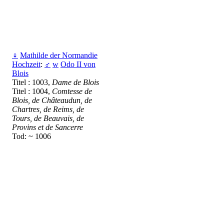
♀
Mathilde der Normandie
Hochzeit
:
♂
w
Odo II von
Blois
Titel : 1003,
Dame de Blois
Titel : 1004,
Comtesse de
Blois, de Châteaudun, de
Chartres, de Reims, de
Tours, de Beauvais, de
Provins et de Sancerre
Tod: ~ 1006