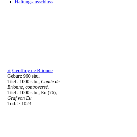
Haftungsausschluss
♂
Geoffroy de Brionne
Geburt: 960 situ.
Titel : 1000 situ.,
Comte de
Brionne, controversé.
Titel : 1000 situ., Eu (76),
Graf von Eu
Tod: > 1023