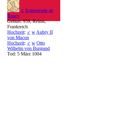
♀
Ermentrude de
Roucy
Geburt: 959, Reims,
Frankreich
Hochzeit
:
♂
w
Aubry II
von Macon
Hochzeit
:
♂
w
Otto
Wilhelm von Burgund
Tod: 5 März 1004