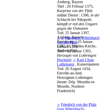
Amberg, Bayern
Titel : 20 Februar 1375,
Kurprinz von der Pfalz
militär Dienst : 1396,
in der
Schlacht bei Nikopolis
kämpft er mit den Ungarn
gegen die Osmanen
Tod: 25 Januar 1397,
Amberg, Bayern
♀
w
Margarete Wittelsbach
Bestattung: >25 Januar
von der Pfalz
1397, St. Martins-Kirche,
Geburt: 1376
Amberg/Opf.
Titel : 6 Februar 1393,
Herzogin von Lothringen
Hochzeit
:
♂
Karl I Jean
Lothringen
, Kaiserslautern
Tod: 26 August 1434,
Einville-au-Jard,
Herzogtum Lothringen
(heute: Dép. Meurthe-et-
Moselle, Nordost-
Frankreich)
♂
Friedrich von der Pfalz
(von Wittelsbach)