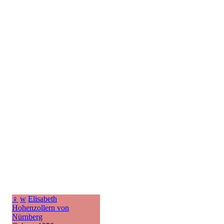
♀
w
Elisabeth
Hohenzollern von
Nürnberg