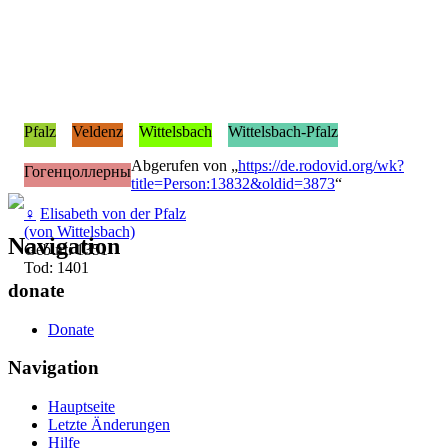
Pfalz
Veldenz
Wittelsbach
Wittelsbach-Pfalz
Abgerufen von „
https://de.rodovid.org/wk?
Гогенцоллерны
title=Person:13832&oldid=3873
“
♀
Elisabeth von der Pfalz
(von Wittelsbach)
Navigation
Geburt: 1351
Tod: 1401
donate
Donate
Navigation
Hauptseite
Letzte Änderungen
Hilfe