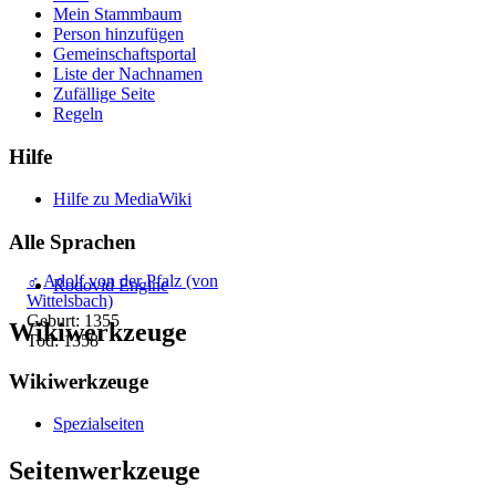
Mein Stammbaum
Person hinzufügen
Gemeinschafts­portal
Liste der Nachnamen
Zufällige Seite
Regeln
Hilfe
Hilfe zu MediaWiki
Alle Sprachen
♂
Adolf von der Pfalz (von
Rodovid Engine
Wittelsbach)
Geburt: 1355
Wikiwerkzeuge
Tod: 1358
Wikiwerkzeuge
Spezialseiten
Seitenwerkzeuge