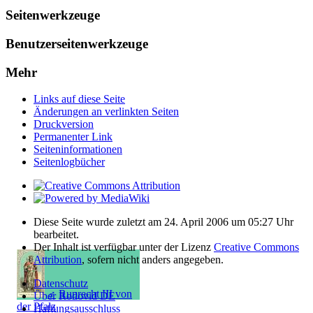
Seitenwerkzeuge
Benutzerseitenwerkzeuge
Mehr
Links auf diese Seite
Änderungen an verlinkten Seiten
Druckversion
Permanenter Link
Seiten­­informationen
Seitenlogbücher
Diese Seite wurde zuletzt am 24. April 2006 um 05:27 Uhr
bearbeitet.
Der Inhalt ist verfügbar unter der Lizenz
Creative Commons
Attribution
, sofern nicht anders angegeben.
Datenschutz
♂
Ruprecht III von
Über Rodovid DE
der Pfalz
Haftungsausschluss