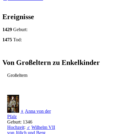
Ereignisse
1429
Geburt:
1475
Tod:
Von Großeltern zu Enkelkinder
Großeltern
♀
Anna von der
Pfalz
Geburt: 1346
Hochzeit
:
♂
Wilhelm VII
von Jülich und Berg