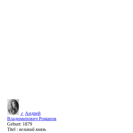
♂
Андрей
Владимирович Романов
Geburt: 1879
Titel :
великий князь