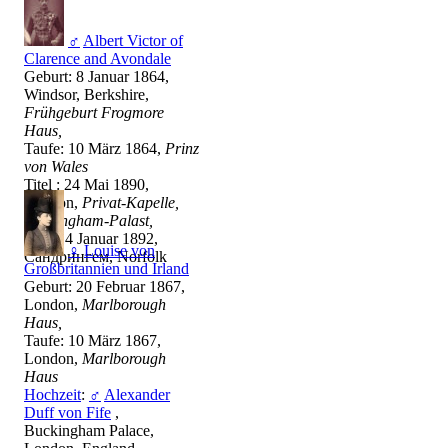
♂
Albert Victor of
Clarence and Avondale
Geburt: 8 Januar 1864,
Windsor, Berkshire,
Frühgeburt Frogmore
Haus,
Taufe: 10 März 1864,
Prinz
von Wales
Titel : 24 Mai 1890,
London,
Privat-Kapelle,
Buckingham-Palast,
Tod: 14 Januar 1892,
♀
Louise von
Сандрингем, Norfolk
Großbritannien und Irland
Geburt: 20 Februar 1867,
London,
Marlborough
Haus,
Taufe: 10 März 1867,
London,
Marlborough
Haus
Hochzeit
:
♂
Alexander
Duff von Fife
,
Buckingham Palace,