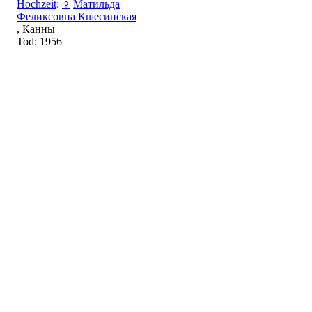
Hochzeit
:
♀
Матильда
Феликсовна Кшесинская
, Канны
Tod: 1956