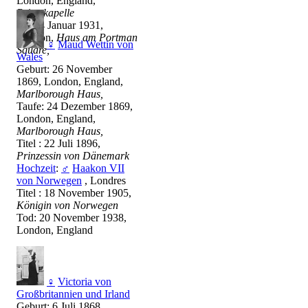
London, England,
Privatkapelle
Tod: 4 Januar 1931,
London,
Haus am Portman
♀
Maud Wettin von
Square,
Wales
Geburt: 26 November
1869, London, England,
Marlborough Haus,
Taufe: 24 Dezember 1869,
London, England,
Marlborough Haus,
Titel : 22 Juli 1896,
Prinzessin von Dänemark
Hochzeit
:
♂
Haakon VII
von Norwegen
, Londres
Titel : 18 November 1905,
Königin von Norwegen
Tod: 20 November 1938,
London, England
♀
Victoria von
Großbritannien und Irland
Geburt: 6 Juli 1868,