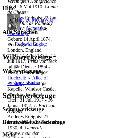
Vereinigten Königreiches
Titel : 6 Mai 1910,
Comte
Hilfe
de Chester
Anderes Ereignis: 22 Juni
Hilfe zu MediaWiki
1911,
Duc de Rothesay
♂
Alexander
Tod: 20 Januar 1936
Alle Sprachen
Cambridge
Geburt: 14 April 1874,
Rodovid Engine
Kensington Palace,
London, England
Wikiwerkzeuge
Titel : 14 April 1874 - 14
Juli 1917,
Prinz von Teck
militär Dienst : 1894 -
Wikiwerkzeuge
1923,
Generalmajor
Hochzeit
:
♀
Alice of
Spezialseiten
Albany
, St. Georgs-
Kapelle, Windsor Castle,
Seitenwerkzeuge
Windsor, England
Titel : 31 Juli 1917 - 16
Januar 1957,
1. Earl von
Seitenwerkzeuge
Athlone
Anderes Ereignis: 21
Benutzerseitenwerkzeuge
Januar 1924 - 21 Dezember
1930,
4. General-
Gouverneur der
Mehr