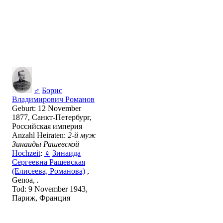
♂
Борис
Владимирович Романов
Geburt: 12 November
1877, Санкт-Петербург,
Российская империя
Anzahl Heiraten:
2-й муж
Зинаиды Рашевской
Hochzeit
:
♀
Зинаида
Сергеевна Рашевская
(Елисеева, Романова)
,
Genoa,
.
Tod: 9 November 1943,
Париж, Франция