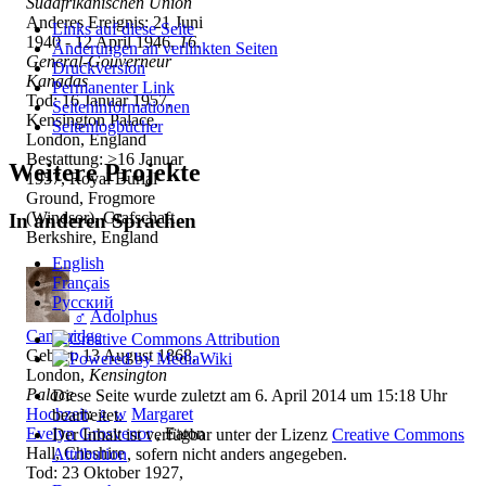
Südafrikanischen Union
Anderes Ereignis: 21 Juni
Links auf diese Seite
1940 - 12 April 1946,
16.
Änderungen an verlinkten Seiten
General-Gouverneur
Druckversion
Kanadas
Permanenter Link
Tod: 16 Januar 1957,
Seiten­­informationen
Kensington Palace,
Seitenlogbücher
London, England
Bestattung: >16 Januar
Weitere Projekte
1957, Royal Burial
Ground, Frogmore
(Windsor), Grafschaft
In anderen Sprachen
Berkshire, England
English
Français
Русский
♂
Adolphus
Cambridge
Geburt: 13 August 1868,
London,
Kensington
Palace
Diese Seite wurde zuletzt am 6. April 2014 um 15:18 Uhr
Hochzeit
:
♀
w
Margaret
bearbeitet.
Evelyn Grosvenor
, Eaton
Der Inhalt ist verfügbar unter der Lizenz
Creative Commons
Hall, Cheshire
Attribution
, sofern nicht anders angegeben.
Tod: 23 Oktober 1927,