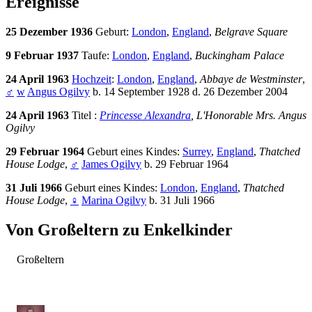
Ereignisse
25 Dezember 1936
Geburt:
London
,
England
,
Belgrave Square
9 Februar 1937
Taufe:
London
,
England
,
Buckingham Palace
24 April 1963
Hochzeit
:
London
,
England
,
Abbaye de Westminster
,
♂
w
Angus Ogilvy
b. 14 September 1928 d. 26 Dezember 2004
24 April 1963
Titel :
Princesse Alexandra
, L'Honorable Mrs. Angus
Ogilvy
29 Februar 1964
Geburt eines Kindes:
Surrey
,
England
,
Thatched
House Lodge
,
♂
James Ogilvy
b. 29 Februar 1964
31 Juli 1966
Geburt eines Kindes:
London
,
England
,
Thatched
House Lodge
,
♀
Marina Ogilvy
b. 31 Juli 1966
Von Großeltern zu Enkelkinder
Großeltern