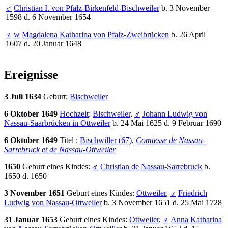
♂
Christian I. von Pfalz-Birkenfeld-Bischweiler
b. 3 November
1598 d. 6 November 1654
♀
w
Magdalena Katharina von Pfalz-Zweibrücken
b. 26 April
1607 d. 20 Januar 1648
Ereignisse
3 Juli 1634
Geburt:
Bischweiler
6 Oktober 1649
Hochzeit
:
Bischweiler
,
♂
Johann Ludwig von
Nassau-Saarbrücken in Ottweiler
b. 24 Mai 1625 d. 9 Februar 1690
6 Oktober 1649
Titel :
Bischwiller (67)
,
Comtesse de Nassau-
Sarrebruck et de Nassau-Ottweiler
1650
Geburt eines Kindes:
♂
Christian de Nassau-Sarrebruck
b.
1650 d. 1650
3 November 1651
Geburt eines Kindes:
Ottweiler
,
♂
Friedrich
Ludwig von Nassau-Ottweiler
b. 3 November 1651 d. 25 Mai 1728
31 Januar 1653
Geburt eines Kindes:
Ottweiler
,
♀
Anna Katharina