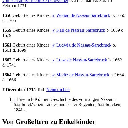
von Nassau-Sarrebrücken-Ottweiller
b. 31 Januar 1653 d. 15
Februar 1731
1656
Geburt eines Kindes:
♂
Wolrad de Nassau-Sarrebruck
b. 1656
d. 1705
1659
Geburt eines Kindes:
♂
Karl de Nassau-Sarrebruck
b. 1659 d.
1679
1661
Geburt eines Kindes:
♂
Ludwig de Nassau-Sarrebruck
b.
1661 d. 1699
1662
Geburt eines Kindes:
♀
Luise de Nassau-Sarrebruck
b. 1662
d. 1741
1664
Geburt eines Kindes:
♂
Moritz de Nassau-Sarrebruck
b. 1664
d. 1666
7 Dezember 1715
Tod:
Neunkirchen
↑
Friedrich Köllner: Geschichte des vormaligen Nassau-
Saarbrück'schen Landes und seiner Regenten, Saarbrücken,
1841 -
Von Großeltern zu Enkelkinder