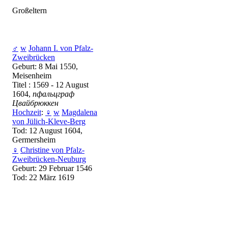
Großeltern
♂
w
Johann I. von Pfalz-
Zweibrücken
Geburt: 8 Mai 1550,
Meisenheim
Titel : 1569 - 12 August
1604,
пфальцграф
Цвайбрюккен
Hochzeit
:
♀
w
Magdalena
von Jülich-Kleve-Berg
Tod: 12 August 1604,
Germersheim
♀
Christine von Pfalz-
Zweibrücken-Neuburg
Geburt: 29 Februar 1546
Tod: 22 März 1619