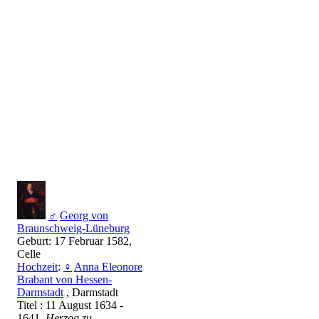
♂
Georg von
Braunschweig-Lüneburg
Geburt: 17 Februar 1582,
Celle
Hochzeit
:
♀
Anna Eleonore
Brabant von Hessen-
Darmstadt
, Darmstadt
Titel : 11 August 1634 -
1641,
Herzog zu