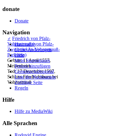
donate
Donate
Navigation
♂
Friedrich von Pfalz-
Vohenstrauß (von Pfalz-
Hauptseite
Zweibrücken-Vohenstrauß-
Letzte Änderungen
Parkstein)
Hilfe
Geburt: 11 April 1557,
Mein Stammbaum
Meisenheim
Person hinzufügen
Tod: 17 Dezember 1597,
Gemeinschafts­portal
Schloss Friedrichsburg bei
Liste der Nachnamen
Vohenstrauß
Zufällige Seite
Regeln
Hilfe
Hilfe zu MediaWiki
Alle Sprachen
Rodovid Engine