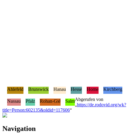
Ahlefeld
Brunswick
Hanau
Hesse
Horne
Kirchberg
Abgerufen von
Nassau
Pfalz
Rohan-Gié
Salm
„
https://de.rodovid.org/wk?
title=Person:602135&oldid=117606
“
Navigation