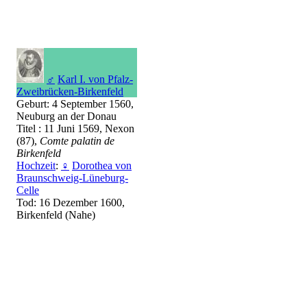
♂
Karl I. von Pfalz-
Zweibrücken-Birkenfeld
Geburt: 4 September 1560,
Neuburg an der Donau
Titel : 11 Juni 1569, Nexon
(87),
Comte palatin de
Birkenfeld
Hochzeit
:
♀
Dorothea von
Braunschweig-Lüneburg-
Celle
Tod: 16 Dezember 1600,
Birkenfeld (Nahe)