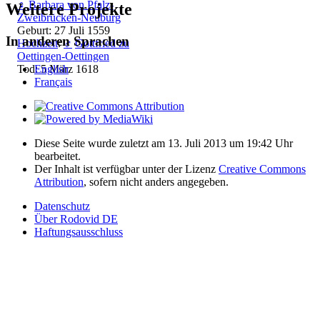
♀
Barbara von Pfalz-
Weitere Projekte
Zweibrücken-Neuburg
Geburt: 27 Juli 1559
In anderen Sprachen
Hochzeit
:
♂
Gottfried zu
Oettingen-Oettingen
English
Tod: 5 März 1618
Français
Diese Seite wurde zuletzt am 13. Juli 2013 um 19:42 Uhr
bearbeitet.
Der Inhalt ist verfügbar unter der Lizenz
Creative Commons
Attribution
, sofern nicht anders angegeben.
Datenschutz
Über Rodovid DE
Haftungsausschluss