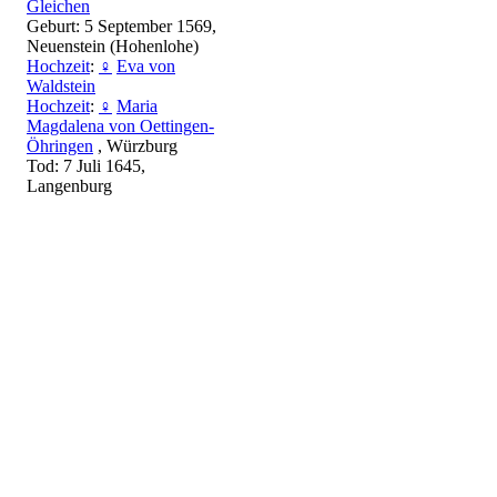
Gleichen
Geburt: 5 September 1569,
Neuenstein (Hohenlohe)
Hochzeit
:
♀
Eva von
Waldstein
Hochzeit
:
♀
Maria
Magdalena von Oettingen-
Öhringen
, Würzburg
Tod: 7 Juli 1645,
Langenburg