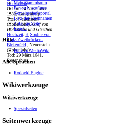
Mein Stammbaum
Neuenstein
Person hinzufügen
Geburt: 14 November
Gemeinschafts­portal
1582, Langenburg
Liste der Nachnamen
Titel : Neuenstein
Zufällige Seite
(Hohenlohe),
Graf von
Regeln
Hohenlohe und Gleichen
Hochzeit
:
♀
Sophie von
Hilfe
Pfalz-Zweibrücken-
Birkenfeld
, Neuenstein
(Hohenlohe)
Hilfe zu MediaWiki
Tod: 29 März 1641,
Regensburg
Alle Sprachen
Rodovid Engine
Wikiwerkzeuge
Wikiwerkzeuge
Spezialseiten
Seitenwerkzeuge