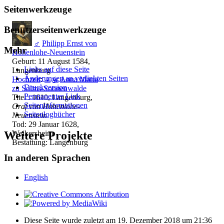
Seitenwerkzeuge
Benutzerseitenwerkzeuge
♂
Philipp Ernst von
Mehr
Hohenlohe-Neuenstein
Geburt: 11 August 1584,
Links auf diese Seite
Langenburg
Änderungen an verlinkten Seiten
Hochzeit
:
♀
w
Anna Maria
Druckversion
zu Solms-Sonnenwalde
Permanenter Link
Titel : 1610, Langenburg,
Seiten­­informationen
Graf von Hohenlohe-
Seitenlogbücher
Neuenstein
Tod: 29 Januar 1628,
Weikersheim
Weitere Projekte
Bestattung: Langenburg
In anderen Sprachen
English
Diese Seite wurde zuletzt am 19. Dezember 2018 um 21:36