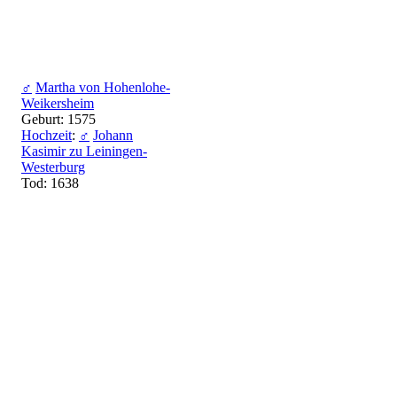
♂
Martha von Hohenlohe-
Weikersheim
Geburt: 1575
Hochzeit
:
♂
Johann
Kasimir zu Leiningen-
Westerburg
Tod: 1638