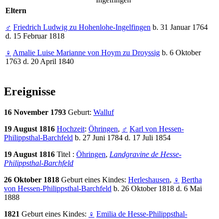
Eltern
♂
Friedrich Ludwig zu Hohenlohe-Ingelfingen
b. 31 Januar 1764
d. 15 Februar 1818
♀
Amalie Luise Marianne von Hoym zu Droyssig
b. 6 Oktober
1763 d. 20 April 1840
Ereignisse
16 November 1793
Geburt:
Walluf
19 August 1816
Hochzeit
:
Öhringen
,
♂
Karl von Hessen-
Philippsthal-Barchfeld
b. 27 Juni 1784 d. 17 Juli 1854
19 August 1816
Titel :
Öhringen
,
Landgravine de Hesse-
Philippsthal-Barchfeld
26 Oktober 1818
Geburt eines Kindes:
Herleshausen
,
♀
Bertha
von Hessen-Philippsthal-Barchfeld
b. 26 Oktober 1818 d. 6 Mai
1888
1821
Geburt eines Kindes:
♀
Emilia de Hesse-Philippsthal-