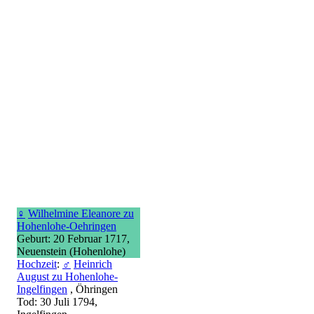
♀
Wilhelmine Eleanore zu
Hohenlohe-Oehringen
Geburt: 20 Februar 1717,
Neuenstein (Hohenlohe)
Hochzeit
:
♂
Heinrich
August zu Hohenlohe-
Ingelfingen
, Öhringen
Tod: 30 Juli 1794,