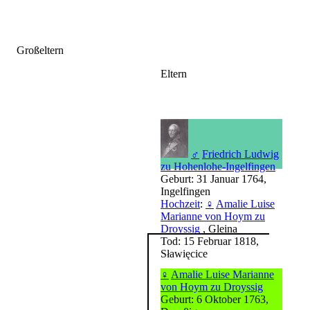
Großeltern
Eltern
♂
Friedrich Ludwig
zu Hohenlohe-Ingelfingen
Geburt: 31 Januar 1764,
Ingelfingen
Hochzeit
:
♀
Amalie Luise
Marianne von Hoym zu
Droyssig
, Gleina
Tod: 15 Februar 1818,
Sławięcice
♀
Amalie Luise Marianne
von Hoym zu Droyssig
Geburt: 6 Oktober 1763,