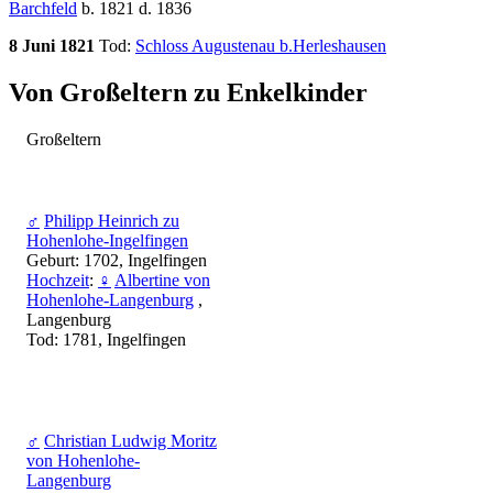
Barchfeld
b. 1821 d. 1836
8 Juni 1821
Tod:
Schloss Augustenau b.Herleshausen
Von Großeltern zu Enkelkinder
Großeltern
♂
Philipp Heinrich zu
Hohenlohe-Ingelfingen
Geburt: 1702, Ingelfingen
Hochzeit
:
♀
Albertine von
Hohenlohe-Langenburg
,
Langenburg
Tod: 1781, Ingelfingen
♂
Christian Ludwig Moritz
von Hohenlohe-
Langenburg