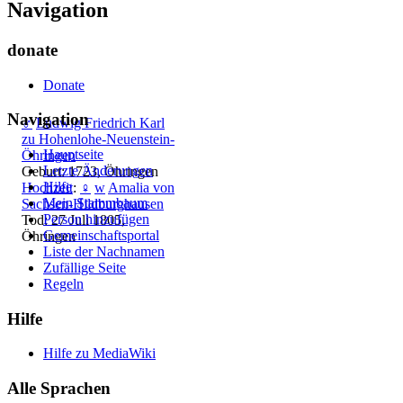
Navigation
donate
Donate
Navigation
♂
Ludwig Friedrich Karl
zu Hohenlohe-Neuenstein-
Hauptseite
Öhringen
Letzte Änderungen
Geburt: 1723, Öhringen
Hilfe
Hochzeit
:
♀
w
Amalia von
Mein Stammbaum
Sachsen-Hildburghausen
Person hinzufügen
Tod: 27 Juli 1805,
Gemeinschafts­portal
Öhringen
Liste der Nachnamen
Zufällige Seite
Regeln
Hilfe
Hilfe zu MediaWiki
Alle Sprachen