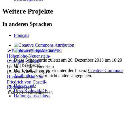
Weitere Projekte
In anderen Sprachen
Français
♀
Eleonore Christiane von
Hohenlohe-Neuenstein-
Diese Seite wurde zuletzt am 26. Dezember 2013 um 10:29
Öhringen (Castell)
Uhr bearbeitet.
Geburt: 1720, Neuenstein
Der Inhalt ist verfügbar unter der Lizenz
Creative Commons
(Baden-Württemberg)
Attribution
, sofern nicht anders angegeben.
Hochzeit
:
♂
Johann
Friedrich von Castell-
Datenschutz
Rüdenhausen
Über Rodovid DE
Tod: 1746, Rüdenhausen
Haftungsausschluss