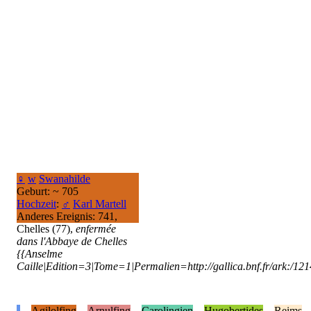
♀
w
Swanahilde
Geburt: ~ 705
Hochzeit
:
♂
Karl Martell
Anderes Ereignis: 741,
Chelles (77),
enfermée
dans l'Abbaye de Chelles
{{Anselme
Caille|Edition=3|Tome=1|Permalien=http://gallica.bnf.fr/ark:/1
-
Agilolfing
Arnulfing
Carolingien
Hugobertides
Reims