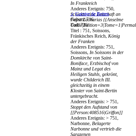
In Frankreich
Anderes Ereignis: 750,
♂
Garnier de Reims
Schickte eine Botschaft an
Geburt: 716
Papst Zacharias
{{Anselme
Tod: 736
Caille|Edition=3|Tome=1|Permali
Titel : 751, Soissons,
Fränkisches Reich,
König
der Franken
Anderes Ereignis: 751,
Soissons,
In Soissons in der
Domkirche von Saint-
Boniface, Erzbischof von
Mainz und Legat des
Heiligen Stuhls, gekrönt,
wurde Childerich III.
gleichzeitig in einem
Kloster von Saint-Bertin
untergebracht.
Anderes Ereignis: > 751,
Stoppt den Aufstand von
[[Person:408516|Griffon]]
Anderes Ereignis: > 751,
Narbonne,
Belagerte
Narbonne und vertrieb die
Sarazenen