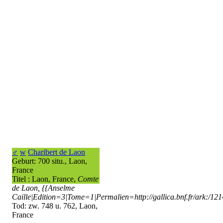
♂
w
Charibert de Laon
Geburt: 700 situ., Laon,
France
Titel : Laon, France,
Comte
de Laon,
{{Anselme
Caille|Edition=3|Tome=1|Permalien=http://gallica.bnf.fr/ark:/1
Tod: zw. 748 u. 762, Laon,
France