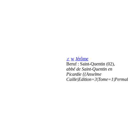
♂
w
Jérôme
Beruf : Saint-Quentin (02),
abbé de Saint-Quentin en
Picardie
{{Anselme
Caille|Edition=3|Tome=1|Permali