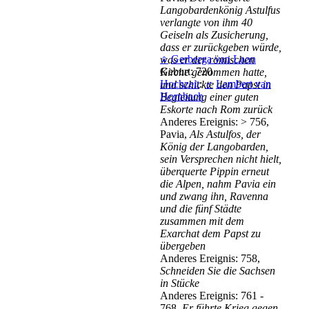
Langobardenkönig Astulfus
verlangte von ihm 40
Geiseln als Zusicherung,
dass er zurückgeben würde,
♀
Gerberga van Laon
was er der römischen
Geburt: 720
Kirche genommen hatte,
Hochzeit
:
♂
Lambert van
und schickte den Papst in
Hornbach
Begleitung einer guten
Eskorte nach Rom zurück
Anderes Ereignis: > 756,
Pavia,
Als Astulfos, der
König der Langobarden,
sein Versprechen nicht hielt,
überquerte Pippin erneut
die Alpen, nahm Pavia ein
und zwang ihn, Ravenna
und die fünf Städte
zusammen mit dem
Exarchat dem Papst zu
übergeben
Anderes Ereignis: 758,
Schneiden Sie die Sachsen
in Stücke
Anderes Ereignis: 761 -
768,
Er führte Krieg gegen