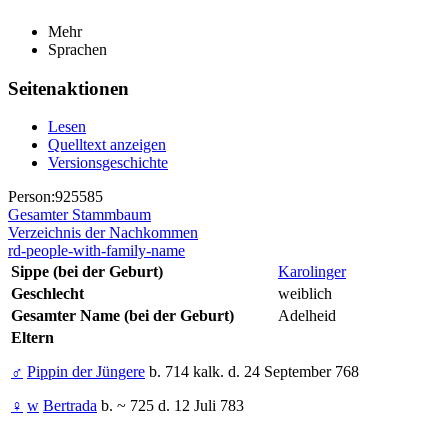
Mehr
Sprachen
Seitenaktionen
Lesen
Quelltext anzeigen
Versionsgeschichte
Person:925585
Gesamter Stammbaum
Verzeichnis der Nachkommen
rd-people-with-family-name
Sippe (bei der Geburt)
Karolinger
Geschlecht
weiblich
Gesamter Name (bei der Geburt)
Adelheid
Eltern
♂
Pippin der Jüngere
b. 714 kalk. d. 24 September 768
♀
w
Bertrada
b. ~ 725 d. 12 Juli 783