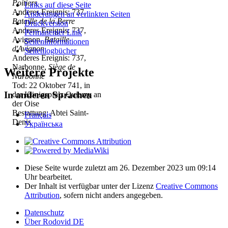
Poitiers
Links auf diese Seite
Anderes Ereignis: 737,
Änderungen an verlinkten Seiten
Bataille de la Berre
Druckversion
Anderes Ereignis: 737,
Permanenter Link
Avignon,
Bataille
Seiten­­informationen
d'Avignon
Seitenlogbücher
Anderes Ereignis: 737,
Narbonne,
Siège de
Weitere Projekte
Narbonne
Tod: 22 Oktober 741, in
In anderen Sprachen
der Königspfalz Quierzy an
der Oise
Bestattung: Abtei Saint-
Français
Denis
Українська
Diese Seite wurde zuletzt am 26. Dezember 2023 um 09:14
Uhr bearbeitet.
Der Inhalt ist verfügbar unter der Lizenz
Creative Commons
Attribution
, sofern nicht anders angegeben.
Datenschutz
Über Rodovid DE