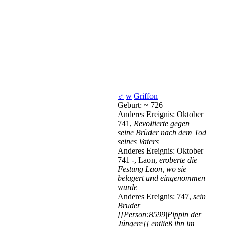
♂
w
Griffon
Geburt: ~ 726
Anderes Ereignis: Oktober
741,
Revoltierte gegen
seine Brüder nach dem Tod
seines Vaters
Anderes Ereignis: Oktober
741 -, Laon,
eroberte die
Festung Laon, wo sie
belagert und eingenommen
wurde
Anderes Ereignis: 747,
sein
Bruder
[[Person:8599|Pippin der
Jüngere]] entließ ihn im