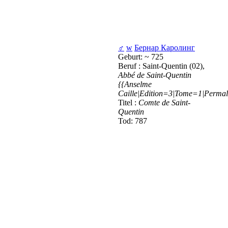
♂
w
Бернар Каролинг
Geburt: ~ 725
Beruf : Saint-Quentin (02),
Abbé de Saint-Quentin
{{Anselme
Caille|Edition=3|Tome=1|Permali
Titel :
Comte de Saint-
Quentin
Tod: 787