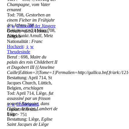
Champagne, vom Vater
ernannt
Tod: 708,
Gestorben an
einem Fieber im Frühjahr
des Jahres 708
♂
w
Grimoald der Jüngere
Bestattung: ~24 März 708,
Geburt: ~ 680, Herstal,
Abtei Sankt Arnulf, Metz
Belgien
Nationalität :
Franc
Hochzeit
:
♀
w
Theudesinde
Beruf : 698,
Maire du
palais des rois Childebert II
et Dagobert III
{{Anselme
Caille|Edition=3|Tome=1|Permalien=http://gallica.bnf.fr/ark:/1
Bestattung: April 714, St
Jacques Church, Lüttich,
Belgien,
erschlagen
Tod: April 714, Liège,
fut
assassiné par un frisson
nommé Rangaire, dans
♂
w
Childebrand
l'église de Saint-Lambert de
Geburt: 690 situ.
Liège
Tod: > 751
Bestattung: Liège,
Eglise
Saint Jacques de Liège