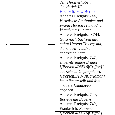
den Thron erhoben
Childerich III.
Hochzeit
:
♀
w
Bertrada
Anderes Ereignis: 744,
Verwüstete Aquitanien und
zwang Herzog Hunaud, um
Vergebung zu bitten
Anderes Ereignis: > 744,
Ging nach Sachsen und
nahm Herzog Thierry mit,
der seinen Glauben
gebrochen hatte
Anderes Ereignis: 747,
entfernte seinen Bruder
[[Person:408516|Griffon]]
aus seinem Gefängnis wo
[[Person:31870|Carloman]]
hatte ihn gestellt und ihm
mehrere Landkreise
gegeben
Anderes Ereignis: 749,
Besiege die Bayern
Anderes Ereignis: 749,
Frankreich,
Ramena
[[Person:408516|Griffon]]