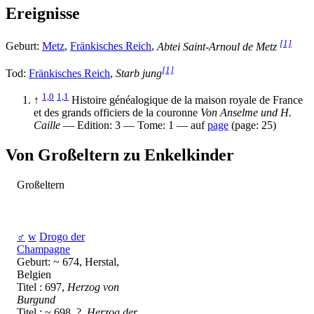
Ereignisse
[1]
Geburt:
Metz
,
Fränkisches Reich
,
Abtei Saint-Arnoul de Metz
[1]
Tod:
Fränkisches Reich
,
Starb jung
1,0
1,1
↑
Histoire généalogique de la maison royale de France
et des grands officiers de la couronne
Von Anselme und H.
Caille
— Edition: 3 — Tome: 1 — auf
page
(page: 25)
Von Großeltern zu Enkelkinder
Großeltern
♂
w
Drogo der
Champagne
Geburt: ~ 674, Herstal,
Belgien
Titel : 697,
Herzog von
Burgund
Titel : ~ 698, ?,
Herzog der