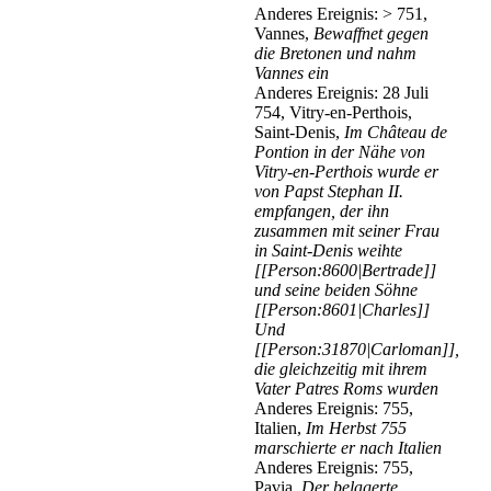
Anderes Ereignis: > 751,
Vannes,
Bewaffnet gegen
die Bretonen und nahm
Vannes ein
Anderes Ereignis: 28 Juli
754, Vitry-en-Perthois,
Saint-Denis,
Im Château de
Pontion in der Nähe von
Vitry-en-Perthois wurde er
von Papst Stephan II.
empfangen, der ihn
zusammen mit seiner Frau
in Saint-Denis weihte
[[Person:8600|Bertrade]]
und seine beiden Söhne
[[Person:8601|Charles]]
Und
[[Person:31870|Carloman]],
die gleichzeitig mit ihrem
Vater Patres Roms wurden
Anderes Ereignis: 755,
Italien,
Im Herbst 755
marschierte er nach Italien
Anderes Ereignis: 755,
Pavia,
Der belagerte