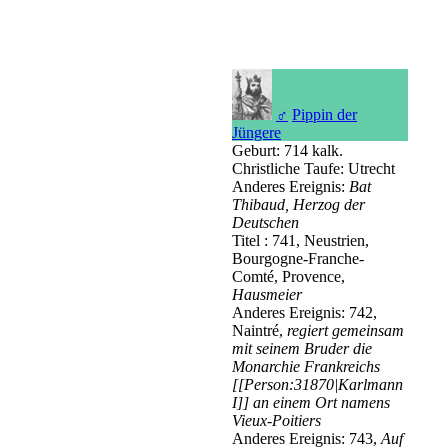
♂
Pippin der
Jüngere
Geburt: 714 kalk.
Christliche Taufe: Utrecht
Anderes Ereignis:
Bat
Thibaud, Herzog der
Deutschen
Titel : 741, Neustrien,
Bourgogne-Franche-
Comté, Provence,
Hausmeier
Anderes Ereignis: 742,
Naintré,
regiert gemeinsam
mit seinem Bruder die
Monarchie Frankreichs
[[Person:31870|Karlmann
I]] an einem Ort namens
Vieux-Poitiers
Anderes Ereignis: 743,
Auf