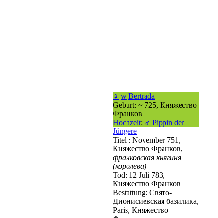
♀
w
Bertrada
Geburt: ~ 725, Княжество
Франков
Hochzeit
:
♂
Pippin der
Jüngere
Titel : November 751,
Княжество Франков,
франковская княгиня
(королева)
Tod: 12 Juli 783,
Княжество Франков
Bestattung: Свято-
Дионисиевская базилика,
Paris, Княжество