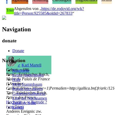
Abgerufen von „
https://de.rodovid.org/wk?
Trier
title=Person:925585&oldid=267833
“
Navigation
donate
Donate
Navigation
♂
Karl Martell
Geburt: ~ 686
Hauptseite
Beruf : Fränkisches Reich,
Letzte Änderungen
Maire du Palais de France
Hilfe
{{Anselme
Mein Stammbaum
Caille|Edition=3|Tome=1|Permalien=http://gallica.bnf.fr/ark:/1
Person hinzufügen
Titel : Fränkisches Reich,
Gemeinschafts­portal
Prince des Francs,
Liste der Nachnamen
Hochzeit
:
♀
w
Rotrude ?
Zufällige Seite
(von Trier)
Regeln
Anderes Ereignis: zw.