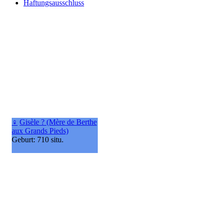
Haftungsausschluss
♀
Gisèle ? (Mère de Berthe
aux Grands Pieds)
Geburt: 710 situ.